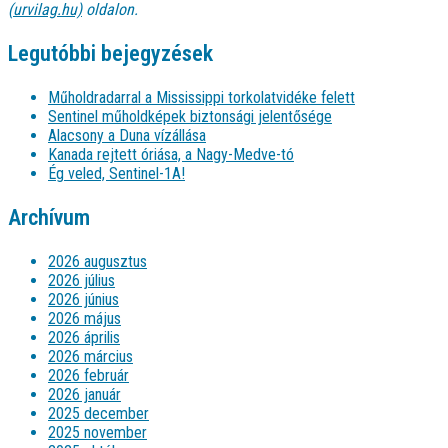
(urvilag.hu)
oldalon.
Legutóbbi bejegyzések
Műholdradarral a Mississippi torkolatvidéke felett
Sentinel műholdképek biztonsági jelentősége
Alacsony a Duna vízállása
Kanada rejtett óriása, a Nagy-Medve-tó
Ég veled, Sentinel-1A!
Archívum
2026 augusztus
2026 július
2026 június
2026 május
2026 április
2026 március
2026 február
2026 január
2025 december
2025 november