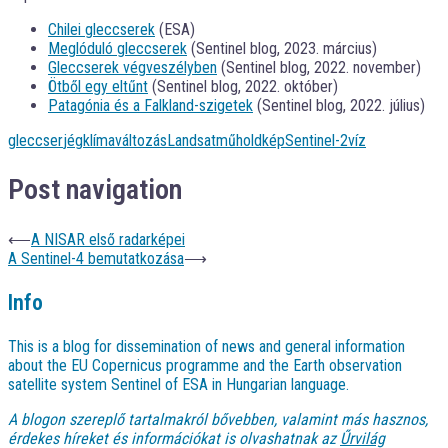
Chilei gleccserek
(ESA)
Meglóduló gleccserek
(Sentinel blog, 2023. március)
Gleccserek végveszélyben
(Sentinel blog, 2022. november)
Ötből egy eltűnt
(Sentinel blog, 2022. október)
Patagónia és a Falkland-szigetek
(Sentinel blog, 2022. július)
gleccser
jég
klímaváltozás
Landsat
műholdkép
Sentinel-2
víz
Post navigation
⟵
A NISAR első radarképei
A Sentinel-4 bemutatkozása
⟶
Info
This is a blog for dissemination of news and general information
about the EU Copernicus programme and the Earth observation
satellite system Sentinel of ESA in Hungarian language.
A blogon szereplő tartalmakról bővebben, valamint más hasznos,
érdekes híreket és információkat is olvashatnak az
Űrvilág