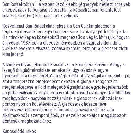
San Rafael-tóban – a vízben úszó kisebb jéghegyek mellett, amelyek
a képek nagy felbontású változatán (a képaláírásban feltüntetett
linkeket követve) különösen jól kivehetők.
Közvetlenül San Rafael alatt fekszik a San Quintín-gleccser, a
jégmező második legnagyobb gleccsere. Ez is nyugat felé folyik le.
Ha mindkét képen közelebbről megnézzük a végét, láthatjuk, hogyan
ért véget 1987-ben a gleccser lényegében a szárazföldön, de a
2020-as évekre a visszahúzódása nyomán létrejött a gleccser előtti
kiterjedt tó.
A klímaváltozás jelentős hatással van a Föld gleccsereire. Ahogy a
levegő átlaghőmérséklete emelkedik, úgy olvadnak egyre
gyorsabban a gleccserek és a jégtakarók. A víz végül az óceánba jut,
ami a tengerszint emelkedését okozza. A globális tengerszint
megemelkedése a Föld melegedő éghajlatának egyik legjellemzőbb
és potenciálisan az egyik legpusztítóbb következménye. A műholdas
megfigyelések nagyban hozzájárulnak a gleccserek változásának
pontos nyomon követéséhez. A gleccserek hosszú távú
tömegvesztésének ismerete fontos a klímaváltozáshoz való
alkalmazkodás szempontjából, az ezzel kapcsolatos megalapozott
döntések meghozatalához.
Kapcsolódó linkek