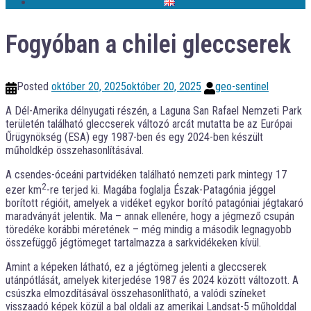
Fogyóban a chilei gleccserek
Posted
október 20, 2025
október 20, 2025
geo-sentinel
A Dél-Amerika délnyugati részén, a Laguna San Rafael Nemzeti Park
területén található gleccserek változó arcát mutatta be az Európai
Űrügynökség (ESA) egy 1987-ben és egy 2024-ben készült
műholdkép összehasonlításával.
A csendes-óceáni partvidéken található nemzeti park mintegy 17
2
ezer km
-re terjed ki. Magába foglalja Észak-Patagónia jéggel
borított régióit, amelyek a vidéket egykor borító patagóniai jégtakaró
maradványát jelentik. Ma – annak ellenére, hogy a jégmező csupán
töredéke korábbi méretének – még mindig a második legnagyobb
összefüggő jégtömeget tartalmazza a sarkvidékeken kívül.
Amint a képeken látható, ez a jégtömeg jelenti a gleccserek
utánpótlását, amelyek kiterjedése 1987 és 2024 között változott. A
csúszka elmozdításával összehasonlítható, a valódi színeket
visszaadó képek közül a bal oldali az amerikai Landsat-5 műholddal