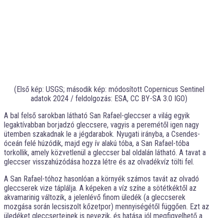
(Első kép: USGS; második kép: módosított Copernicus Sentinel
adatok 2024 / feldolgozás: ESA, CC BY-SA 3.0 IGO)
A bal felső sarokban látható San Rafael-gleccser a világ egyik
legaktívabban borjadzó gleccsere, vagyis a peremétől igen nagy
ütemben szakadnak le a jégdarabok. Nyugati irányba, a Csendes-
óceán felé húzódik, majd egy ív alakú tóba, a San Rafael-tóba
torkollik, amely közvetlenül a gleccser bal oldalán látható. A tavat a
gleccser visszahúzódása hozza létre és az olvadékvíz tölti fel.
A San Rafael-tóhoz hasonlóan a környék számos tavát az olvadó
gleccserek vize táplálja. A képeken a víz színe a sötétkéktől az
akvamarinig változik, a jelenlévő finom üledék (a gleccserek
mozgása során lecsiszolt kőzetpor) mennyiségétől függően. Ezt az
üledéket gleccsertejnek is nevezik, és hatása jól megfigyelhető a