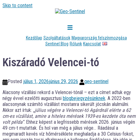
Skip to content
Kezdőlap
Szolgáltatások
Magyarország felszínmozgása
Sentinel Blog
Rólunk
Kapcsolat
Kiszáradó Velencei-tó
Posted
július 1, 2026
június 29, 2026
geo-sentinel
Alacsony vízállási rekord a Velencei-tónál – ezt a címet adtuk egy
négy évvel ezelőtti augusztusi
blogbejegyzésünknek
. A 2022-ben
alacsonynak számító vízállást mostanra sikerült jócskán alulmúlni.
Akkor azt írtuk:
„július végére a Velencei-tó Agárdnál elérte a 62
cm-es vízállást, amire a hiteles mérések 1939-es kezdete óta nem
volt példa”
. Ehhez képest a legfrissebb mérések 2026. június végén
49 cm-t mutattak. És hol van még a július vége… Ráadásul a
megmaradt kevés víz hőmérséklete meghaladja a 30 Celsius-fokot,
ami nem igazán teszi alkalmassá a kellemes fürdőzésre. Ha idén is