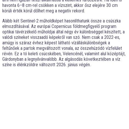
havonta 6–8 cm-rel csökken a vízszint, akkor ősz elejére 30 cm
körüli érték körül dőlhet meg a negatív rekord.
Alább két Sentinel-2 műholdképet hasonlíthatunk össze a csúszka
elmozdításával. Az európai Copernicus földmegfigyelő program
optikai távérzékelő műholdjai által négy év különbséggel készített, a
valódi színeket visszaadó képekről van szó. Nem csak a 2022-es,
amúgy is száraz évhez képest látható vízálláskülönbségek a
feltűnőek a partok megváltozott vonala, az összehúzódó vízfelület
révén. Ez a tó keleti csücskében, Velencénél, valamint alul középtájt,
Gárdonyban a legnyilvánvalóbb. Az algásodás következtében a víz
színe is élénkzöldre változott 2026. június végén.