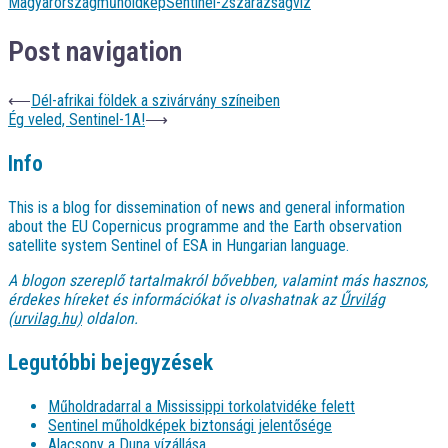
Magyarország
műholdkép
Sentinel-2
szárazság
víz
Post navigation
⟵
Dél-afrikai földek a szivárvány színeiben
Ég veled, Sentinel-1A!
⟶
Info
This is a blog for dissemination of news and general information
about the EU Copernicus programme and the Earth observation
satellite system Sentinel of ESA in Hungarian language.
A blogon szereplő tartalmakról bővebben, valamint más hasznos,
érdekes híreket és információkat is olvashatnak az
Űrvilág
(urvilag.hu)
oldalon.
Legutóbbi bejegyzések
Műholdradarral a Mississippi torkolatvidéke felett
Sentinel műholdképek biztonsági jelentősége
Alacsony a Duna vízállása