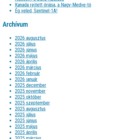
Kanada rejtett óriása, a Nagy-Medve-tó
Ég veled, Sentinel-1A!
Archívum
2026 augusztus
2026 július
2026 június
2026 május
2026 április
2026 március
2026 február
2026 január
2025 december
2025 november
2025 október
2025 szeptember
2025 augusztus
2025 július
2025 június
2025 május
2025 április
2025 március