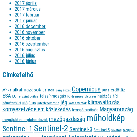
2017 április
2017 március
2017 február
2017 január
2016 december
2016 november
2016 október
2016 szeptember
2016 augusztus
2016 július
2016 június
Címkefelhő
Copernicus
alkalmazások
erdőtűz
Afrika
Balaton
bányászat
Duna
ESA
felszínmozgás
hajózás
EU
híd
felszínborítás
földrengés
gleccser
jég
klímaváltozás
időjárás
hőmérséklet
interferometria
katasztrófák
környezetvédelem
Magyarország
közlekedés
levegőminőség
műholdkép
mezőgazdaság
megújuló energiahordozók
Sentinel-2
Sentinel-1
Sentinel-3
sziget
Sentinel-5
sivatag