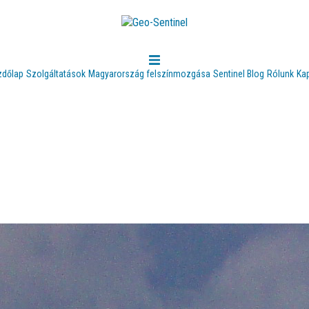
zdőlap
Szolgáltatások
Magyarország felszínmozgása
Sentinel Blog
Rólunk
Ka