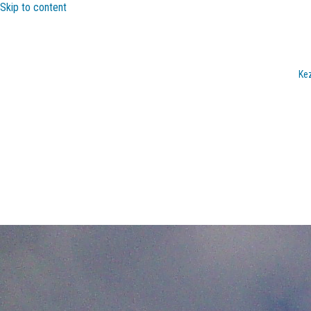
Skip to content
Ke
Műholdas geodézia
Földmegfigyelés