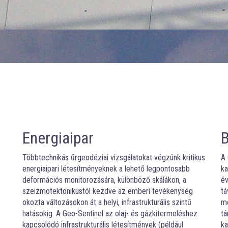
Energiaipar
Többtechnikás űrgeodéziai vizsgálatokat végzünk kritikus
A 
energiaipari létesítményeknek a lehető legpontosabb
ka
deformációs monitorozására, különböző skálákon, a
év
szeizmotektonikustól kezdve az emberi tevékenység
tá
okozta változásokon át a helyi, infrastrukturális szintű
me
hatásokig. A Geo-Sentinel az olaj- és gázkitermeléshez
tá
kapcsolódó infrastrukturális létesítmények (például
ka