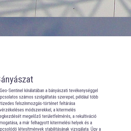
Bányászat
Geo-Sentinel kínálatában a bányászati tevékenységgel
pcsolatos számos szolgáltatás szerepel, például több
tizedes felszínmozgás-történet feltárása
vérzékeléses módszerekkel, a kitermelés
gkezdését megelőző területfelmérés, a rekultiváció
mogatása, a már felhagyott kitermelési helyek és a
pcsolódó létesítmények stabilitásának vizsgálata. Úgy a