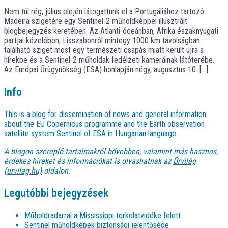
Nem túl rég, július elején látogattunk el a Portugáliához tartozó
Madeira szigetére egy Sentinel-2 műholdképpel illusztrált
blogbejegyzés keretében. Az Atlanti-óceánban, Afrika északnyugati
partjai közelében, Lisszabonról mintegy 1000 km távolságban
található sziget most egy természeti csapás miatt került újra a
hírekbe és a Sentinel-2 műholdak fedélzeti kameráinak látóterébe.
Az Európai Űrügynökség (ESA) honlapján négy, augusztus 10. […]
Info
This is a blog for dissemination of news and general information
about the EU Copernicus programme and the Earth observation
satellite system Sentinel of ESA in Hungarian language.
A blogon szereplő tartalmakról bővebben, valamint más hasznos,
érdekes híreket és információkat is olvashatnak az
Űrvilág
(urvilag.hu)
oldalon.
Legutóbbi bejegyzések
Műholdradarral a Mississippi torkolatvidéke felett
Sentinel műholdképek biztonsági jelentősége