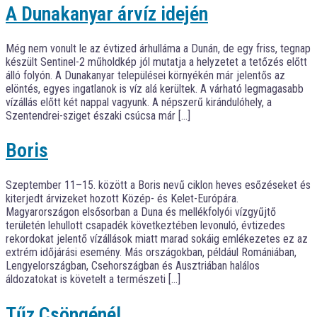
A Dunakanyar árvíz idején
Még nem vonult le az évtized árhulláma a Dunán, de egy friss, tegnap
készült Sentinel-2 műholdkép jól mutatja a helyzetet a tetőzés előtt
álló folyón. A Dunakanyar települései környékén már jelentős az
elöntés, egyes ingatlanok is víz alá kerültek. A várható legmagasabb
vízállás előtt két nappal vagyunk. A népszerű kirándulóhely, a
Szentendrei-sziget északi csúcsa már […]
Boris
Szeptember 11–15. között a Boris nevű ciklon heves esőzéseket és
kiterjedt árvizeket hozott Közép- és Kelet-Európára.
Magyarországon elsősorban a Duna és mellékfolyói vízgyűjtő
területén lehullott csapadék következtében levonuló, évtizedes
rekordokat jelentő vízállások miatt marad sokáig emlékezetes ez az
extrém időjárási esemény. Más országokban, például Romániában,
Lengyelországban, Csehországban és Ausztriában halálos
áldozatokat is követelt a természeti […]
Tűz Csöngénél