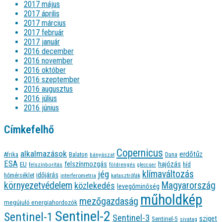
2017 május
2017 április
2017 március
2017 február
2017 január
2016 december
2016 november
2016 október
2016 szeptember
2016 augusztus
2016 július
2016 június
Címkefelhő
Copernicus
alkalmazások
erdőtűz
Afrika
Balaton
bányászat
Duna
ESA
felszínmozgás
hajózás
EU
híd
felszínborítás
földrengés
gleccser
jég
klímaváltozás
időjárás
hőmérséklet
interferometria
katasztrófák
környezetvédelem
Magyarország
közlekedés
levegőminőség
műholdkép
mezőgazdaság
megújuló energiahordozók
Sentinel-2
Sentinel-1
Sentinel-3
sziget
Sentinel-5
sivatag