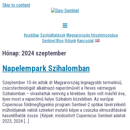
Skip to content
Kezdőlap
Szolgáltatások
Magyarország felszínmozgása
Sentinel Blog
Rólunk
Kapcsolat
Hónap:
2024 szeptember
Napelempark Szihalomban
Szeptember 10-én adták át Magyarország legnagyobb termelésű,
csúcstechnológiát alkalmazó naperőművét a Heves vármegyei
Szihalomban – olvashattuk nemrég a hírekben. Ilyen volt másfél éve,
ilyen most a naperőmű helye Szihalom közelében. Az európai
Copernicus földmegfigyelési program Sentinel-2 optikai távérzékelő
műholdjainak valódi színeket mutató képei a csúszka elmozdításával
hasonlíthatók össze. (Képek: módosított Copernicus Sentinel adatok
2023, 2024 […]