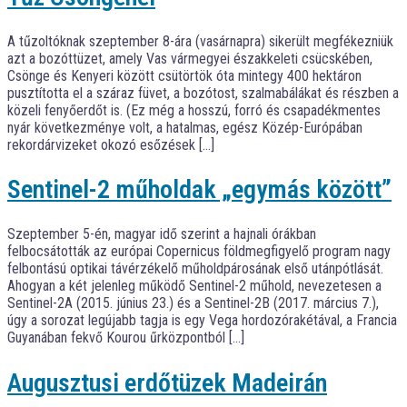
A tűzoltóknak szeptember 8-ára (vasárnapra) sikerült megfékezniük
azt a bozóttüzet, amely Vas vármegyei északkeleti csücskében,
Csönge és Kenyeri között csütörtök óta mintegy 400 hektáron
pusztította el a száraz füvet, a bozótost, szalmabálákat és részben a
közeli fenyőerdőt is. (Ez még a hosszú, forró és csapadékmentes
nyár következménye volt, a hatalmas, egész Közép-Európában
rekordárvizeket okozó esőzések […]
Sentinel-2 műholdak „egymás között”
Szeptember 5-én, magyar idő szerint a hajnali órákban
felbocsátották az európai Copernicus földmegfigyelő program nagy
felbontású optikai távérzékelő műholdpárosának első utánpótlását.
Ahogyan a két jelenleg működő Sentinel-2 műhold, nevezetesen a
Sentinel-2A (2015. június 23.) és a Sentinel-2B (2017. március 7.),
úgy a sorozat legújabb tagja is egy Vega hordozórakétával, a Francia
Guyanában fekvő Kourou űrközpontból […]
Augusztusi erdőtüzek Madeirán