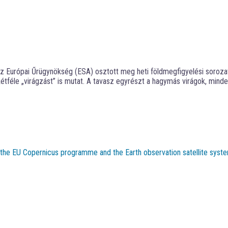
z Európai Űrügynökség (ESA) osztott meg heti földmegfigyelési sorozatá
féle „virágzást” is mutat. A tavasz egyrészt a hagymás virágok, minden
t the EU Copernicus programme and the Earth observation satellite syste