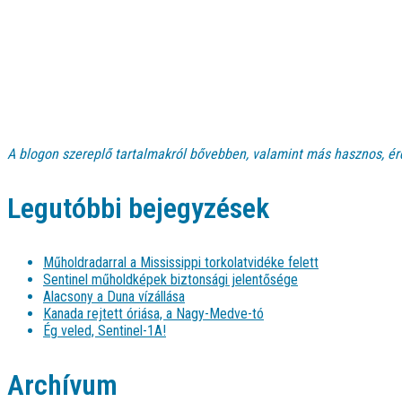
A blogon szereplő tartalmakról bővebben, valamint más hasznos, ér
Legutóbbi bejegyzések
Műholdradarral a Mississippi torkolatvidéke felett
Sentinel műholdképek biztonsági jelentősége
Alacsony a Duna vízállása
Kanada rejtett óriása, a Nagy-Medve-tó
Ég veled, Sentinel-1A!
Archívum