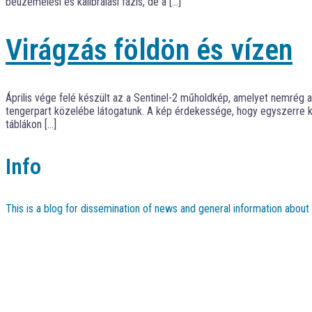
beüzemelési és kalibrálási fázis, de a […]
Virágzás földön és vízen
Április vége felé készült az a Sentinel-2 műholdkép, amelyet nemrég a
tengerpart közelébe látogatunk. A kép érdekessége, hogy egyszerre két
táblákon […]
Info
This is a blog for dissemination of news and general information abou