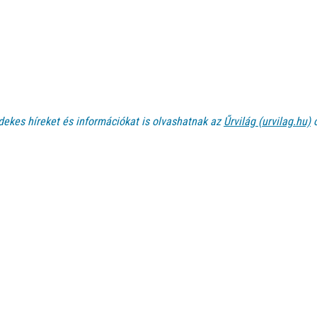
dekes híreket és információkat is olvashatnak az
Űrvilág (urvilag.hu)
o