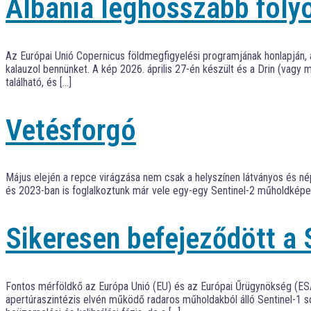
Albánia leghosszabb foly
Az Európai Unió Copernicus földmegfigyelési programjának honlapján, 
kalauzol bennünket. A kép 2026. április 27-én készült és a Drin (va
található, és […]
Vetésforgó
Május elején a repce virágzása nem csak a helyszínen látványos és né
és 2023-ban is foglalkoztunk már vele egy-egy Sentinel-2 műholdképek
Sikeresen befejeződött a
Fontos mérföldkő az Európa Unió (EU) és az Európai Űrügynökség (ES
apertúraszintézis elvén működő radaros műholdakból álló Sentinel-1 soro