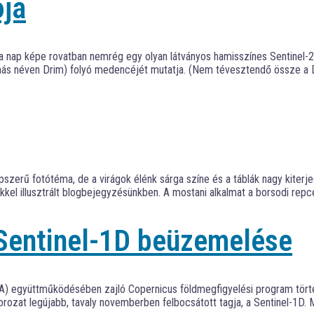
ója
a nap képe rovatban nemrég egy olyan látványos hamisszínes Sentinel-2
gy más néven Drim) folyó medencéjét mutatja. (Nem tévesztendő össze a 
pszerű fotótéma, de a virágok élénk sárga színe és a táblák nagy kiter
kel illusztrált blogbejegyzésünkben. A mostani alkalmat a borsodi repc
 Sentinel-1D beüzemelése
A) együttműködésében zajló Copernicus földmegfigyelési program tört
zat legújabb, tavaly novemberben felbocsátott tagja, a Sentinel-1D. Május