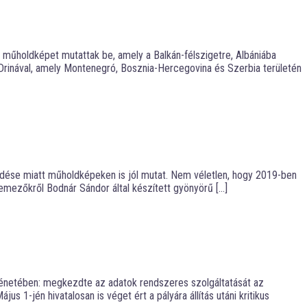
 műholdképet mutattak be, amely a Balkán-félszigetre, Albániába
Drinával, amely Montenegró, Bosznia-Hercegovina és Szerbia területén
jedése miatt műholdképeken is jól mutat. Nem véletlen, hogy 2019-ben
emezőkről Bodnár Sándor által készített gyönyörű […]
énetében: megkezdte az adatok rendszeres szolgáltatását az
 1-jén hivatalosan is véget ért a pályára állítás utáni kritikus