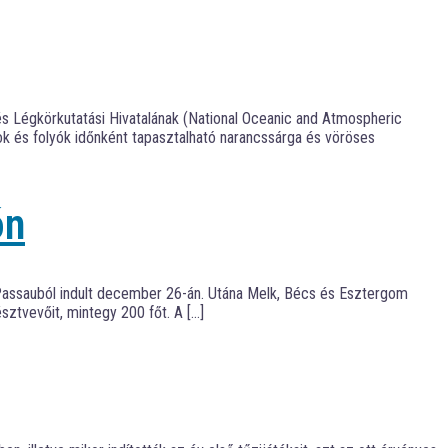
és Légkörkutatási Hivatalának (National Oceanic and Atmospheric
ok és folyók időnként tapasztalható narancssárga és vöröses
ón
i Passauból indult december 26-án. Utána Melk, Bécs és Esztergom
sztvevőit, mintegy 200 főt. A […]