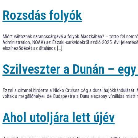
Rozsdás folyók
Miért változnak narancssárgává a folyók Alaszkában? – tette fel nemr
Administration, NOAA) az Északi-sarkvidékről szóló 2025. évi jelenté
elszíneződését az általános […]
Szilveszter a Dunán – egy
Ezzel a címmel hirdette a Nicko Cruises cég a dunai hajókirándulását
voltak a megállóhelyei, de Budapestre a Duna alacsony vízállása miatt 
Ahol utoljára lett újév