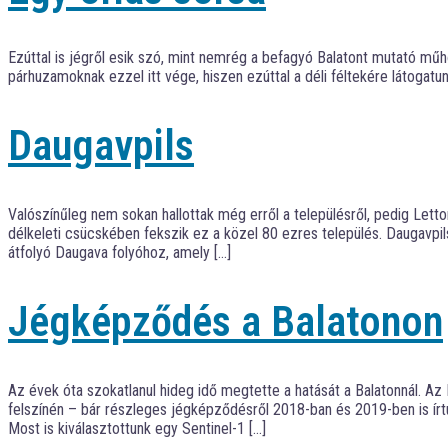
Ezúttal is jégről esik szó, mint nemrég a befagyó Balatont mutató mű
párhuzamoknak ezzel itt vége, hiszen ezúttal a déli féltekére látogat
Daugavpils
Valószínűleg nem sokan hallottak még erről a településről, pedig Lett
délkeleti csücskében fekszik ez a közel 80 ezres település. Daugavpi
átfolyó Daugava folyóhoz, amely […]
Jégképződés a Balatonon
Az évek óta szokatlanul hideg idő megtette a hatását a Balatonnál. A
felszínén – bár részleges jégképződésről 2018-ban és 2019-ben is írt
Most is kiválasztottunk egy Sentinel-1 […]