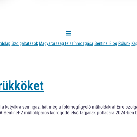
zdőlap
Szolgáltatások
Magyarország felszínmozgása
Sentinel Blog
Rólunk
Ka
trükköket
l a kutyákra sem igaz, hát még a földmegfigyelő műholdakra! Erre szolg
. A Sentinel-2 műholdpáros kiöregedő első tagjának pótlására 2024-ben bo