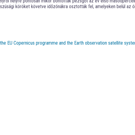
yről helyre pontosan mikor bontottak pezsgőt az év első másodperceiben,
szúsági köröket követve időzónákra osztották fel, amelyeken belül az ór
t the EU Copernicus programme and the Earth observation satellite syste