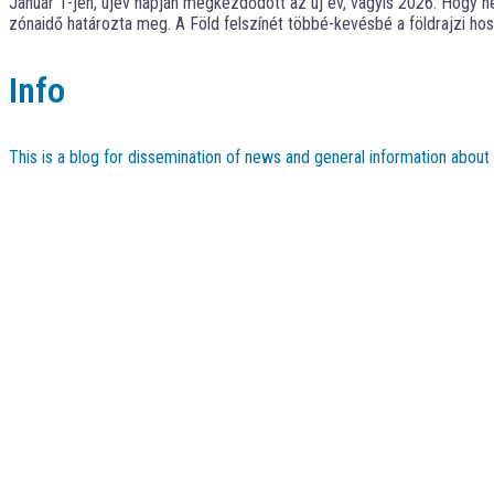
Január 1-jén, újév napján megkezdődött az új év, vagyis 2026. Hogy hel
zónaidő határozta meg. A Föld felszínét többé-kevésbé a földrajzi hos
Info
This is a blog for dissemination of news and general information abou