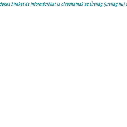
dekes híreket és információkat is olvashatnak az
Űrvilág (urvilag.hu)
o