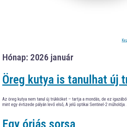
Ke
Hónap:
2026 január
Öreg kutya is tanulhat új 
Az öreg kutya nem tanul új trükköket – tartja a mondás, de ez igazábó
mint egy évtizede pályán levő első, A jelű optikai Sentinel-2 műholdja
Egy óriás sorsa