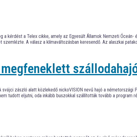
ég a kérdést a Telex cikke, amely az Egyesült Államok Nemzeti Óceán- 
sét szemlézte. A válasz a klímaváltozásban keresendő. Az alaszkai patak
 megfeneklett szállodahaj
. A svájci zászló alatt közlekedő nickoVISION nevű hajó a németország
nem tudott eljutni, oda inkább buszokkal szállították tovább a program ré