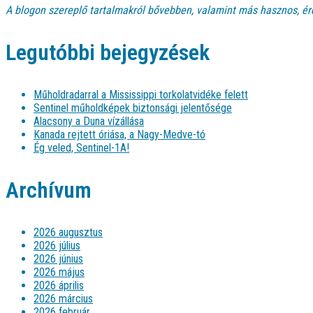
A blogon szereplő tartalmakról bővebben, valamint más hasznos, ér
Legutóbbi bejegyzések
Műholdradarral a Mississippi torkolatvidéke felett
Sentinel műholdképek biztonsági jelentősége
Alacsony a Duna vízállása
Kanada rejtett óriása, a Nagy-Medve-tó
Ég veled, Sentinel-1A!
Archívum
2026 augusztus
2026 július
2026 június
2026 május
2026 április
2026 március
2026 február