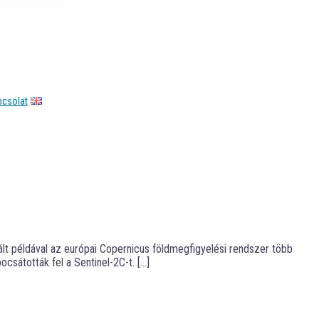
pcsolat
ált példával az európai Copernicus földmegfigyelési rendszer több
csátották fel a Sentinel-2C-t. […]