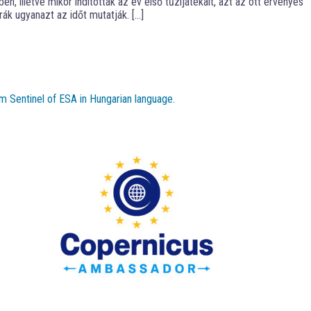
 illetve mikor indították az év első tűzijátékait, azt az ott érvényes
ák ugyanazt az időt mutatják. […]
m Sentinel of ESA in Hungarian language.