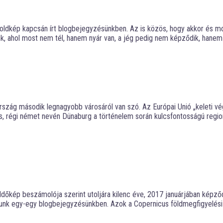
holdkép kapcsán írt blogbejegyzésünkben. Az is közös, hogy akkor és mo
unk, ahol most nem tél, hanem nyár van, a jég pedig nem képződik, hanem
ország második legnagyobb városáról van szó. Az Európai Unió „keleti vé
ls, régi német nevén Dünaburg a történelem során kulcsfontosságú regio
z Időkép beszámolója szerint utoljára kilenc éve, 2017 januárjában kép
unk egy-egy blogbejegyzésünkben. Azok a Copernicus földmegfigyelési pr