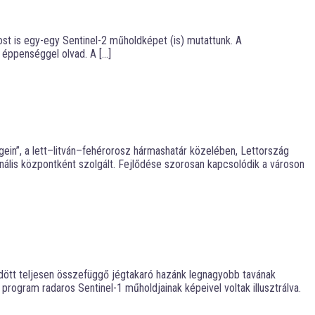
st is egy-egy Sentinel-2 műholdképet (is) mutattunk. A
 éppenséggel olvad. A […]
gein”, a lett–litván–fehérorosz hármashatár közelében, Lettország
nális központként szolgált. Fejlődése szorosan kapcsolódik a városon
ződött teljesen összefüggő jégtakaró hazánk legnagyobb tavának
ogram radaros Sentinel-1 műholdjainak képeivel voltak illusztrálva.