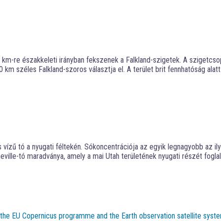
 km-re északkeleti irányban fekszenek a Falkland-szigetek. A szigetcsop
km széles Falkland-szoros választja el. A terület brit fennhatóság alatt 
ízű tó a nyugati féltekén. Sókoncentrációja az egyik legnagyobb az ilye
neville-tó maradványa, amely a mai Utah területének nyugati részét foglal
t the EU Copernicus programme and the Earth observation satellite syste