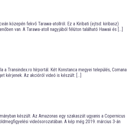
 közepén fekvő Tarawa-atollról. Ez a Kiribati (ejtsd: kiribasz)
nőben van. A Tarawa-atoll nagyjából félúton található Hawaii és […]
la a Transindex.ro hírportál. Két Konstanca megyei település, Comana
 kérjenek. Az akcióról videó is készült: […]
rtományban készült. Az Amazonas egy szakaszát ugyanis a Copernicus
földmegfigyelési videósorozatában. A kép még 2019. március 3-án