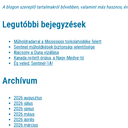
A blogon szereplő tartalmakról bővebben, valamint más hasznos, ér
Legutóbbi bejegyzések
Műholdradarral a Mississippi torkolatvidéke felett
Sentinel műholdképek biztonsági jelentősége
Alacsony a Duna vízállása
Kanada rejtett óriása, a Nagy-Medve-tó
Ég veled, Sentinel-1A!
Archívum
2026 augusztus
2026 július
2026 június
2026 május
2026 április
2026 március