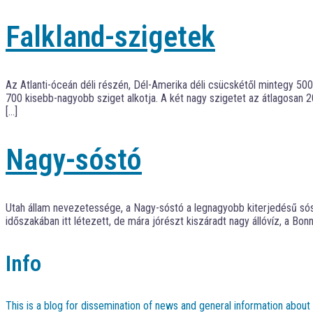
Falkland-szigetek
Az Atlanti-óceán déli részén, Dél-Amerika déli csücskétől mintegy 500
700 kisebb-nagyobb sziget alkotja. A két nagy szigetet az átlagosan 20 
[…]
Nagy-sóstó
Utah állam nevezetessége, a Nagy-sóstó a legnagyobb kiterjedésű sós v
időszakában itt létezett, de mára jórészt kiszáradt nagy állóvíz, a Bon
Info
This is a blog for dissemination of news and general information abou