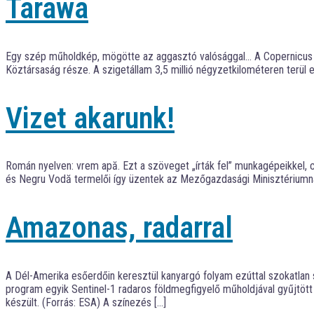
Tarawa
Egy szép műholdkép, mögötte az aggasztó valósággal… A Copernicus pro
Köztársaság része. A szigetállam 3,5 millió négyzetkilométeren terül 
Vizet akarunk!
Román nyelven: vrem apă. Ezt a szöveget „írták fel” munkagépeikkel, 
és Negru Vodă termelői így üzentek az Mezőgazdasági Minisztériumnak,
Amazonas, radarral
A Dél-Amerika esőerdőin keresztül kanyargó folyam ezúttal szokatlan
program egyik Sentinel-1 radaros földmegfigyelő műholdjával gyűjtöt
készült. (Forrás: ESA) A színezés […]