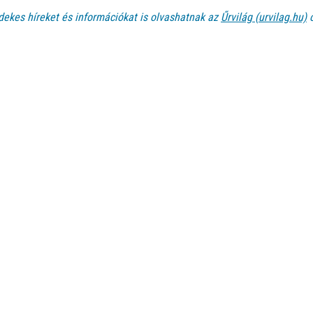
dekes híreket és információkat is olvashatnak az
Űrvilág (urvilag.hu)
o