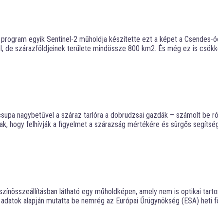
gram egyik Sentinel-2 műholdja készítette ezt a képet a Csendes-óceán
el, de szárazföldjeinek területe mindössze 800 km2. És még ez is csökke
csupa nagybetűvel a száraz tarlóra a dobrudzsai gazdák – számolt be ró
 hogy felhívják a figyelmet a szárazság mértékére és sürgős segítséget
 színösszeállításban látható egy műholdképen, amely nem is optikai ta
t adatok alapján mutatta be nemrég az Európai Űrügynökség (ESA) heti 