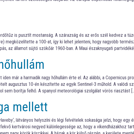
erdőtűz is pusztít mostanság. A szárazság és az erős szél kedvez a tü
e) megközelítette a 100-at, így ki lehet jelenteni, hogy nagyobb termés
apás, az államot sújtó szökőár 1960-ban. A Maui északnyugati partvidéké
 hőhullám
t iden már a harmadik nagy hőhullám érte el. Az alábbi, a Copernicus p
elt augusztus 10-én készítette az egyik Sentinel-3 műhold. A valódi sz
ol sem borítja felhő. A spanyol meteorológiai szolgálat vörös riasztást [
a mellett
veby‘, látványos helyszíni és légi felvételek sokasága jelzi, hogy egy 
 fekvő kertvárosi negyed különlegessége az, hogy a víkendházakhoz tar
anem nagy körök körcikkei. A házak a kör külső részén, a kerülete ment