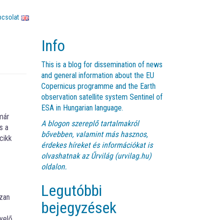
pcsolat
Info
This is a blog for dissemination of news
and general information about the EU
Copernicus programme and the Earth
observation satellite system Sentinel of
ESA in Hungarian language.
már
A blogon szereplő tartalmakról
s a
bővebben, valamint más hasznos,
cikk
érdekes híreket és információkat is
olvashatnak az
Űrvilág (urvilag.hu)
oldalon.
Legutóbbi
szan
bejegyzések
yelő