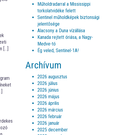
Műholdradarral a Mississippi
torkolatvidéke felett
Sentinel műholdképek biztonsági
jelentősége
Alacsony a Duna vízállása
zek
Kanada rejtett óriása, a Nagy-
zeti
Medve-tó
n […]
Ég veled, Sentinel-1A!
Archívum
2026 augusztus
rogram
2026 július
íneket
2026 június
…]
2026 május
2026 április
2026 március
2026 február
érdekes
2026 január
tozó
2025 december
én