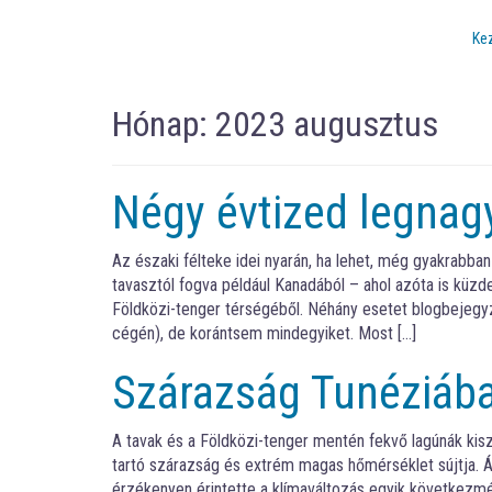
Ke
Hónap:
2023 augusztus
Négy évtized legnag
Az északi félteke idei nyarán, ha lehet, még gyakrabba
tavasztól fogva például Kanadából – ahol azóta is küzd
Földközi-tenger térségéből. Néhány esetet blogbejegyzé
cégén), de korántsem mindegyiket. Most […]
Szárazság Tunéziáb
A tavak és a Földközi-tenger mentén fekvő lagúnák kis
tartó szárazság és extrém magas hőmérséklet sújtja. Ál
érzékenyen érintette a klímaváltozás egyik következmé