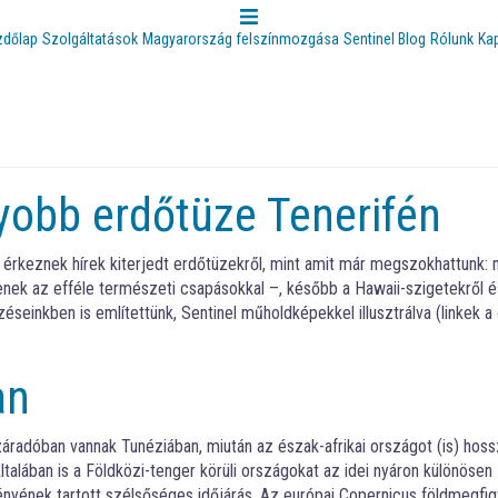
zdőlap
Szolgáltatások
Magyarország felszínmozgása
Sentinel Blog
Rólunk
Ka
yobb erdőtüze Tenerifén
n érkeznek hírek kiterjedt erdőtüzekről, mint amit már megszokhattunk: 
enek az efféle természeti csapásokkal –, később a Hawaii-szigetekről é
seinkben is említettünk, Sentinel műholdképekkel illusztrálva (linkek a 
an
záradóban vannak Tunéziában, miután az észak-afrikai országot (is) hos
talában is a Földközi-tenger körüli országokat az idei nyáron különösen
nyének tartott szélsőséges időjárás. Az európai Copernicus földmegfig