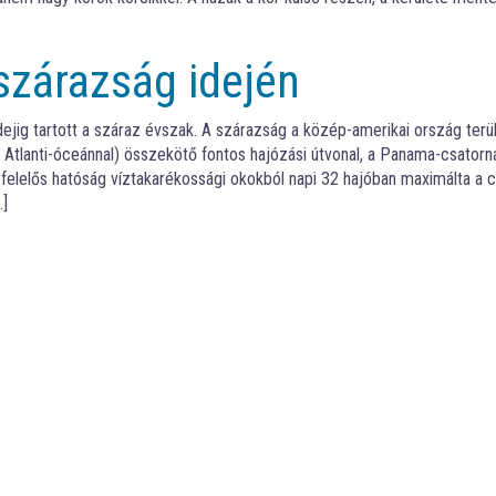
zárazság idején
jig tartott a száraz évszak. A szárazság a közép-amerikai ország terü
 Atlanti-óceánnal) összekötő fontos hajózási útvonal, a Panama-csatorn
 felelős hatóság víztakarékossági okokból napi 32 hajóban maximálta a 
…]