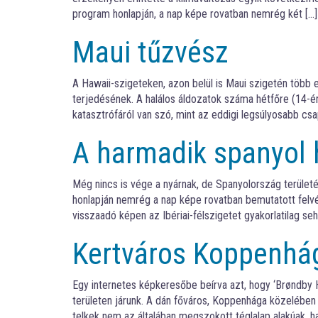
program honlapján, a nap képe rovatban nemrég két […]
Maui tűzvész
A Hawaii-szigeteken, azon belül is Maui szigetén több 
terjedésének. A halálos áldozatok száma hétfőre (14-ér
katasztrófáról van szó, mint az eddigi legsúlyosabb cs
A harmadik spanyol
Még nincs is vége a nyárnak, de Spanyolország területé
honlapján nemrég a nap képe rovatban bemutatott felvét
visszaadó képen az Ibériai-félszigetet gyakorlatilag seh
Kertváros Koppenhág
Egy internetes képkeresőbe beírva azt, hogy ‘Brøndby Ha
területen járunk. A dán főváros, Koppenhága közelében
telkek nem az általában megszokott téglalap alakúak, h