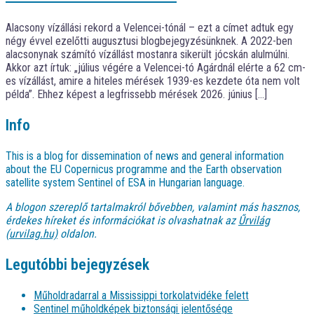
Alacsony vízállási rekord a Velencei-tónál – ezt a címet adtuk egy
négy évvel ezelőtti augusztusi blogbejegyzésünknek. A 2022-ben
alacsonynak számító vízállást mostanra sikerült jócskán alulmúlni.
Akkor azt írtuk: „július végére a Velencei-tó Agárdnál elérte a 62 cm-
es vízállást, amire a hiteles mérések 1939-es kezdete óta nem volt
példa”. Ehhez képest a legfrissebb mérések 2026. június […]
Info
This is a blog for dissemination of news and general information
about the EU Copernicus programme and the Earth observation
satellite system Sentinel of ESA in Hungarian language.
A blogon szereplő tartalmakról bővebben, valamint más hasznos,
érdekes híreket és információkat is olvashatnak az
Űrvilág
(urvilag.hu)
oldalon.
Legutóbbi bejegyzések
Műholdradarral a Mississippi torkolatvidéke felett
Sentinel műholdképek biztonsági jelentősége