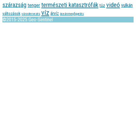
videó
természeti katasztrófák
szárazság
tenger
vulkán
tűz
víz
árvíz
változások
várostervezés
óceánmegfigyelés
©2015-2025 Geo-Sentinel