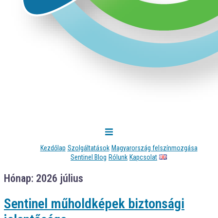
Kezdőlap
Szolgáltatások
Magyarország felszínmozgása
Sentinel Blog
Rólunk
Kapcsolat
Hónap:
2026 július
Sentinel műholdképek biztonsági