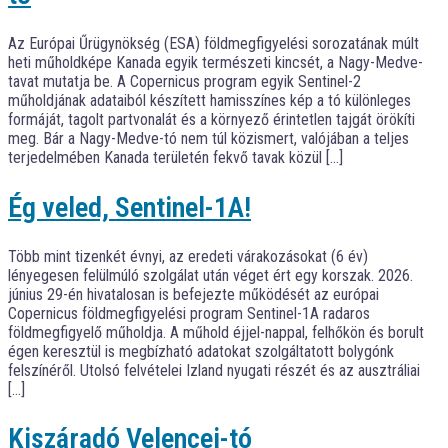
Az Európai Űrügynökség (ESA) földmegfigyelési sorozatának múlt
heti műholdképe Kanada egyik természeti kincsét, a Nagy-Medve-
tavat mutatja be. A Copernicus program egyik Sentinel-2
műholdjának adataiból készített hamisszínes kép a tó különleges
formáját, tagolt partvonalát és a környező érintetlen tajgát örökíti
meg. Bár a Nagy-Medve-tó nem túl közismert, valójában a teljes
terjedelmében Kanada területén fekvő tavak közül […]
Ég veled, Sentinel-1A!
Több mint tizenkét évnyi, az eredeti várakozásokat (6 év)
lényegesen felülmúló szolgálat után véget ért egy korszak. 2026.
június 29-én hivatalosan is befejezte működését az európai
Copernicus földmegfigyelési program Sentinel-1A radaros
földmegfigyelő műholdja. A műhold éjjel-nappal, felhőkön és borult
égen keresztül is megbízható adatokat szolgáltatott bolygónk
felszínéről. Utolsó felvételei Izland nyugati részét és az ausztráliai
[…]
Kiszáradó Velencei-tó