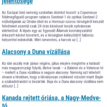
jelentősége
Az Európai Unió nemrég szokatlan döntést hozott: a Copernicus
földmegfigyelő program radaros Sentinel-1 és optikai Sentinel-2
műholdjainak az Ománi-öböl és a Hormuzi-szoros térségéről készült
felvételeit ezentúl csak 24 órás késéssel teszik nyilvánosan
elérhetővé. A lépés egy az Egyesült Államok kormányzatától
érkezett kérést követett, és a térségben kiéleződött háborús
helyzettel indokolták. Mint ismeretes, a harcok az […]
Alacsony a Duna vízállása
Az idei aszály már június végére, július elejére megtette a hatását:
más magyarországi folyók, illetve tavak – a Balaton és a Velencei-tó
– mellett a Duna vízállása is nagyon alacsony. Nemrég azt lehetett
olvasni a hírekben, hogy a látványosan csökkenő vízszint miatt Baján
a szabadstrandot is bezárták. Baja és a Duna alacsony vízállása nem
először […]
Kanada rejtett óriása, a Nagy-Medve-
tó