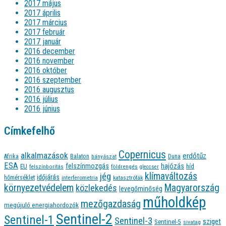
2017 május
2017 április
2017 március
2017 február
2017 január
2016 december
2016 november
2016 október
2016 szeptember
2016 augusztus
2016 július
2016 június
Címkefelhő
Copernicus
alkalmazások
erdőtűz
Afrika
Balaton
bányászat
Duna
ESA
felszínmozgás
hajózás
EU
híd
felszínborítás
földrengés
gleccser
jég
klímaváltozás
időjárás
hőmérséklet
interferometria
katasztrófák
környezetvédelem
Magyarország
közlekedés
levegőminőség
műholdkép
mezőgazdaság
megújuló energiahordozók
Sentinel-2
Sentinel-1
Sentinel-3
sziget
Sentinel-5
sivatag