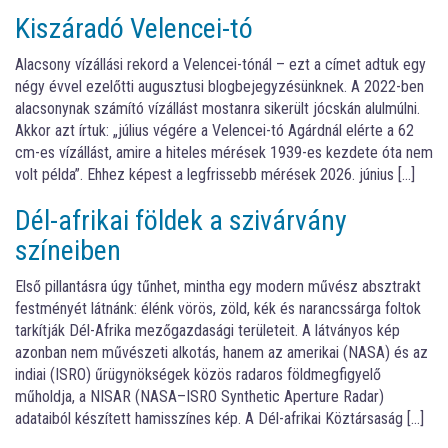
Kiszáradó Velencei-tó
Alacsony vízállási rekord a Velencei-tónál – ezt a címet adtuk egy
négy évvel ezelőtti augusztusi blogbejegyzésünknek. A 2022-ben
alacsonynak számító vízállást mostanra sikerült jócskán alulmúlni.
Akkor azt írtuk: „július végére a Velencei-tó Agárdnál elérte a 62
cm-es vízállást, amire a hiteles mérések 1939-es kezdete óta nem
volt példa”. Ehhez képest a legfrissebb mérések 2026. június […]
Dél-afrikai földek a szivárvány
színeiben
Első pillantásra úgy tűnhet, mintha egy modern művész absztrakt
festményét látnánk: élénk vörös, zöld, kék és narancssárga foltok
tarkítják Dél-Afrika mezőgazdasági területeit. A látványos kép
azonban nem művészeti alkotás, hanem az amerikai (NASA) és az
indiai (ISRO) űrügynökségek közös radaros földmegfigyelő
műholdja, a NISAR (NASA–ISRO Synthetic Aperture Radar)
adataiból készített hamisszínes kép. A Dél-afrikai Köztársaság […]