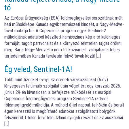
tó
Az Európai Űrügynökség (ESA) földmegfigyelési sorozatának múlt
heti műholdképe Kanada egyik természeti kincsét, a Nagy-Medve-
tavat mutatja be. A Copernicus program egyik Sentinel-2
műholdjának adataiból készített hamisszínes kép a tó különleges
formáját, tagolt partvonalát és a környező érintetlen tajgát örökíti
meg. Bár a Nagy-Medve-tó nem túl közismert, valójában a teljes
terjedelmében Kanada területén fekvő tavak közül […]
Ég veled, Sentinel-1A!
Több mint tizenkét évnyi, az eredeti várakozásokat (6 év)
lényegesen felülmúló szolgálat után véget ért egy korszak. 2026.
június 29-én hivatalosan is befejezte működését az európai
Copernicus földmegfigyelési program Sentinel-1A radaros
földmegfigyelő műholdja. A műhold éjjel-nappal, felhőkön és borult
égen keresztül is megbízható adatokat szolgáltatott bolygónk
felszínéről. Utolsó felvételei Izland nyugati részét és az ausztráliai
[…]