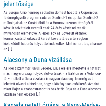
jelentősége
Az Európai Unió nemrég szokatlan döntést hozott: a Copernicus
földmegfigyelő program radaros Sentinel-1 és optikai Sentinel-2
műholdjainak az Ománi-öböl és a Hormuzi-szoros térségéről
készült felvételeit ezentúl csak 24 órás késéssel teszik
nyilvánosan elérhetővé. A lépés egy az Egyesült Államok
kormányzatától érkezett kérést követett, és a térségben
kiéleződött háborús helyzettel indokolták. Mint ismeretes, a harcok
az […]
Alacsony a Duna vízállása
Az idei aszály már június végére, július elejére megtette a hatását:
más magyarországi folyók, illetve tavak – a Balaton és a Velencei-
tó – mellett a Duna vízállása is nagyon alacsony. Nemrég azt
lehetett olvasni a hírekben, hogy a látványosan csökkenő vízszint
miatt Baján a szabadstrandot is bezárták. Baja és a Duna alacsony
vízállása nem először […]
Kanada rejtett óriása, a Nagy-Medve-