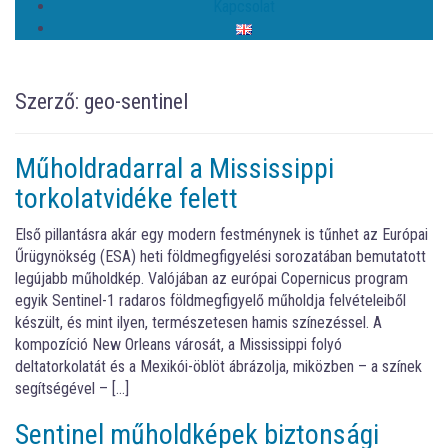
Kapcsolat
Szerző:
geo-sentinel
Műholdradarral a Mississippi
torkolatvidéke felett
Első pillantásra akár egy modern festménynek is tűnhet az Európai
Űrügynökség (ESA) heti földmegfigyelési sorozatában bemutatott
legújabb műholdkép. Valójában az európai Copernicus program
egyik Sentinel-1 radaros földmegfigyelő műholdja felvételeiből
készült, és mint ilyen, természetesen hamis színezéssel. A
kompozíció New Orleans városát, a Mississippi folyó
deltatorkolatát és a Mexikói-öblöt ábrázolja, miközben – a színek
segítségével – […]
Sentinel műholdképek biztonsági