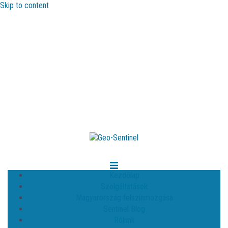
Skip to content
Kezdőlap
Szolgáltatások
Magyarország felszínmozgása
Sentinel Blog
Rólunk