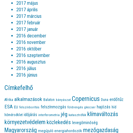
2017 május
2017 április
2017 március
2017 február
2017 január
2016 december
2016 november
2016 október
2016 szeptember
2016 augusztus
2016 július
2016 június
Címkefelhő
Copernicus
alkalmazások
erdőtűz
Afrika
Balaton
bányászat
Duna
ESA
felszínmozgás
hajózás
EU
híd
felszínborítás
földrengés
gleccser
jég
klímaváltozás
időjárás
hőmérséklet
interferometria
katasztrófák
környezetvédelem
közlekedés
levegőminőség
Magyarország
mezőgazdaság
megújuló energiahordozók