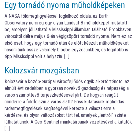
Egy tornádó nyoma műholdképeken
A NASA földmegfigyeléssel foglalkozó oldala, az Earth
Observatory nemrég egy olyan Landsat-8 műholdképet mutatott
be, amelyen jól látható a Mississippi államban található Brookhaven
városától délre május 6-án végigsöpört tornádó nyoma. Nem ez az
első eset, hogy egy tornádó után és előtt készült műholdképeket
hasonlítunk össze valamely blogbejegyzésünkben, és legutóbb is
épp Mississippi volt a helyszín. […]
Kolozsvár mozgásban
Kolozsvár a közép-európai városfejlődés egyik sikertörténete: az
elmúlt évtizedekben a gyorsan növekvő gazdaság és népesség a
város számottevő terjeszkedésével járt. De hogyan reagált
minderre a földfelszín a város alatt? Friss kutatásunk műholdas
radarmegfigyelések segítségével kereste a választ erre a
kérdésre, és olyan változásokat tárt fel, amelyek „lentről” szinte
láthatatlanok. A Geo-Sentinel munkatársának vezetésével a kutatók
[…]