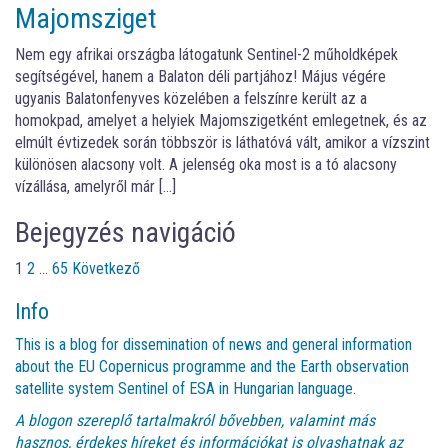
Majomsziget
Nem egy afrikai országba látogatunk Sentinel-2 műholdképek
segítségével, hanem a Balaton déli partjához! Május végére
ugyanis Balatonfenyves közelében a felszínre került az a
homokpad, amelyet a helyiek Majomszigetként emlegetnek, és az
elmúlt évtizedek során többször is láthatóvá vált, amikor a vízszint
különösen alacsony volt. A jelenség oka most is a tó alacsony
vízállása, amelyről már […]
Bejegyzés navigáció
1
2
…
65
Következő
Info
This is a blog for dissemination of news and general information
about the EU Copernicus programme and the Earth observation
satellite system Sentinel of ESA in Hungarian language.
A blogon szereplő tartalmakról bővebben, valamint más
hasznos, érdekes híreket és információkat is olvashatnak az