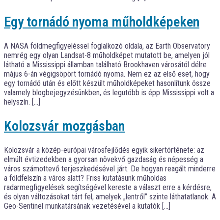
Egy tornádó nyoma műholdképeken
A NASA földmegfigyeléssel foglalkozó oldala, az Earth Observatory
nemrég egy olyan Landsat-8 műholdképet mutatott be, amelyen jól
látható a Mississippi államban található Brookhaven városától délre
május 6-án végigsöpört tornádó nyoma. Nem ez az első eset, hogy
egy tornádó után és előtt készült műholdképeket hasonlítunk össze
valamely blogbejegyzésünkben, és legutóbb is épp Mississippi volt a
helyszín. […]
Kolozsvár mozgásban
Kolozsvár a közép-európai városfejlődés egyik sikertörténete: az
elmúlt évtizedekben a gyorsan növekvő gazdaság és népesség a
város számottevő terjeszkedésével járt. De hogyan reagált minderre
a földfelszín a város alatt? Friss kutatásunk műholdas
radarmegfigyelések segítségével kereste a választ erre a kérdésre,
és olyan változásokat tárt fel, amelyek „lentről” szinte láthatatlanok. A
Geo-Sentinel munkatársának vezetésével a kutatók […]