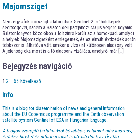
Majomsziget
Nem egy afrikai országba látogatunk Sentinel-2 műholdképek
segítségével, hanem a Balaton déli partjához! Május végére ugyanis
Balatonfenyves közelében a felszínre került az a homokpad, amelyet
a helyiek Majomszigetként emlegetnek, és az elmúlt évtizedek során
többször is láthatóvá vált, amikor a vízszint különösen alacsony volt.
A jelenség oka most is a tó alacsony vízállása, amelyről már […]
Bejegyzés navigáció
1
2
…
65
Következő
Info
This is a blog for dissemination of news and general information
about the EU Copernicus programme and the Earth observation
satellite system Sentinel of ESA in Hungarian language.
A blogon szereplő tartalmakról bővebben, valamint más hasznos,
érdekes híreket és információkat is olvashatnak az
Űrvilág