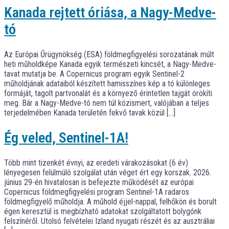
Kanada rejtett óriása, a Nagy-Medve-
tó
Az Európai Űrügynökség (ESA) földmegfigyelési sorozatának múlt
heti műholdképe Kanada egyik természeti kincsét, a Nagy-Medve-
tavat mutatja be. A Copernicus program egyik Sentinel-2
műholdjának adataiból készített hamisszínes kép a tó különleges
formáját, tagolt partvonalát és a környező érintetlen tajgát örökíti
meg. Bár a Nagy-Medve-tó nem túl közismert, valójában a teljes
terjedelmében Kanada területén fekvő tavak közül […]
Ég veled, Sentinel-1A!
Több mint tizenkét évnyi, az eredeti várakozásokat (6 év)
lényegesen felülmúló szolgálat után véget ért egy korszak. 2026.
június 29-én hivatalosan is befejezte működését az európai
Copernicus földmegfigyelési program Sentinel-1A radaros
földmegfigyelő műholdja. A műhold éjjel-nappal, felhőkön és borult
égen keresztül is megbízható adatokat szolgáltatott bolygónk
felszínéről. Utolsó felvételei Izland nyugati részét és az ausztráliai