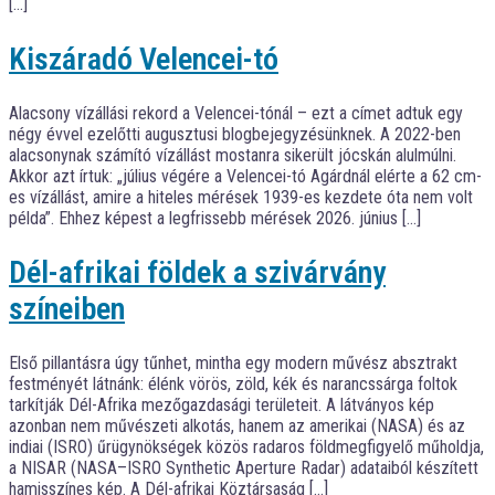
[…]
Kiszáradó Velencei-tó
Alacsony vízállási rekord a Velencei-tónál – ezt a címet adtuk egy
négy évvel ezelőtti augusztusi blogbejegyzésünknek. A 2022-ben
alacsonynak számító vízállást mostanra sikerült jócskán alulmúlni.
Akkor azt írtuk: „július végére a Velencei-tó Agárdnál elérte a 62 cm-
es vízállást, amire a hiteles mérések 1939-es kezdete óta nem volt
példa”. Ehhez képest a legfrissebb mérések 2026. június […]
Dél-afrikai földek a szivárvány
színeiben
Első pillantásra úgy tűnhet, mintha egy modern művész absztrakt
festményét látnánk: élénk vörös, zöld, kék és narancssárga foltok
tarkítják Dél-Afrika mezőgazdasági területeit. A látványos kép
azonban nem művészeti alkotás, hanem az amerikai (NASA) és az
indiai (ISRO) űrügynökségek közös radaros földmegfigyelő műholdja,
a NISAR (NASA–ISRO Synthetic Aperture Radar) adataiból készített
hamisszínes kép. A Dél-afrikai Köztársaság […]