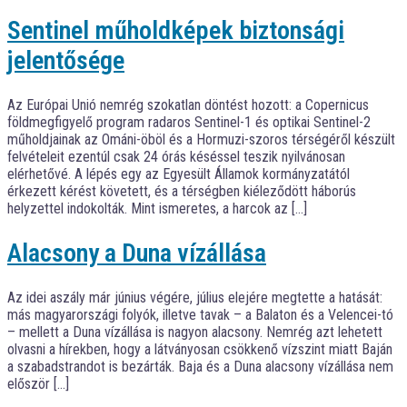
Sentinel műholdképek biztonsági
jelentősége
Az Európai Unió nemrég szokatlan döntést hozott: a Copernicus
földmegfigyelő program radaros Sentinel-1 és optikai Sentinel-2
műholdjainak az Ománi-öböl és a Hormuzi-szoros térségéről készült
felvételeit ezentúl csak 24 órás késéssel teszik nyilvánosan
elérhetővé. A lépés egy az Egyesült Államok kormányzatától
érkezett kérést követett, és a térségben kiéleződött háborús
helyzettel indokolták. Mint ismeretes, a harcok az […]
Alacsony a Duna vízállása
Az idei aszály már június végére, július elejére megtette a hatását:
más magyarországi folyók, illetve tavak – a Balaton és a Velencei-tó
– mellett a Duna vízállása is nagyon alacsony. Nemrég azt lehetett
olvasni a hírekben, hogy a látványosan csökkenő vízszint miatt Baján
a szabadstrandot is bezárták. Baja és a Duna alacsony vízállása nem
először […]