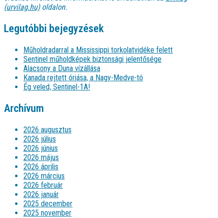
(urvilag.hu)
oldalon.
Legutóbbi bejegyzések
Műholdradarral a Mississippi torkolatvidéke felett
Sentinel műholdképek biztonsági jelentősége
Alacsony a Duna vízállása
Kanada rejtett óriása, a Nagy-Medve-tó
Ég veled, Sentinel-1A!
Archívum
2026 augusztus
2026 július
2026 június
2026 május
2026 április
2026 március
2026 február
2026 január
2025 december
2025 november