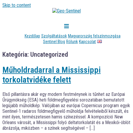
Skip to content
Kezdőlap
Szolgáltatások
Magyarország felszínmozgása
Sentinel Blog
Rólunk
Kapcsolat
Kategória:
Uncategorized
Műholdradarral a Mississippi
torkolatvidéke felett
Első pillantásra akár egy modern festménynek is tűnhet az Európai
Űrügynökség (ESA) heti földmegfigyelési sorozatában bemutatott
legújabb műholdkép. Valójában az európai Copernicus program egyik
Sentinel-1 radaros földmegfigyelő műholdja felvételeiből készült, és
mint ilyen, természetesen hamis színezéssel. A kompozíció New
Orleans városát, a Mississippi folyó deltatorkolatát és a Mexikói-öblöt
ábrázolja, miközben – a színek segítségével – […]