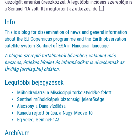
kiszolgált amerikai űreszközzel. A legutóbbi incidens szereplője is
a Sentinel-1A volt. Itt megtörtént az ütközés, de […]
Info
This is a blog for dissemination of news and general information
about the EU Copernicus programme and the Earth observation
satellite system Sentinel of ESA in Hungarian language.
A blogon szereplő tartalmakról bővebben, valamint más
hasznos, érdekes híreket és információkat is olvashatnak az
Űrvilág (urvilag.hu)
oldalon.
Legutóbbi bejegyzések
Műholdradarral a Mississippi torkolatvidéke felett
Sentinel műholdképek biztonsági jelentősége
Alacsony a Duna vízállása
Kanada rejtett óriása, a Nagy-Medve-tó
Ég veled, Sentinel-1A!
Archívum