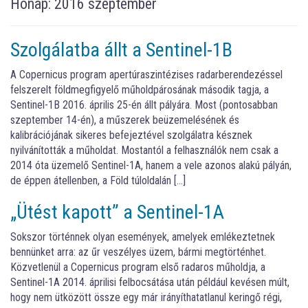
Hónap:
2016 szeptember
Szolgálatba állt a Sentinel-1B
A Copernicus program apertúraszintézises radarberendezéssel
felszerelt földmegfigyelő műholdpárosának második tagja, a
Sentinel-1B 2016. április 25-én állt pályára. Most (pontosabban
szeptember 14-én), a műszerek beüzemelésének és
kalibrációjának sikeres befejeztével szolgálatra késznek
nyilvánították a műholdat. Mostantól a felhasználók nem csak a
2014 óta üzemelő Sentinel-1A, hanem a vele azonos alakú pályán,
de éppen átellenben, a Föld túloldalán […]
„Ütést kapott” a Sentinel-1A
Sokszor történnek olyan események, amelyek emlékeztetnek
bennünket arra: az űr veszélyes üzem, bármi megtörténhet.
Közvetlenül a Copernicus program első radaros műholdja, a
Sentinel-1A 2014. áprilisi felbocsátása után például kevésen múlt,
hogy nem ütközött össze egy már irányíthatatlanul keringő régi,