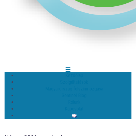
Kezdőlap
Szolgáltatások
Magyarország felszínmozgása
Sentinel Blog
Rólunk
Kapcsolat