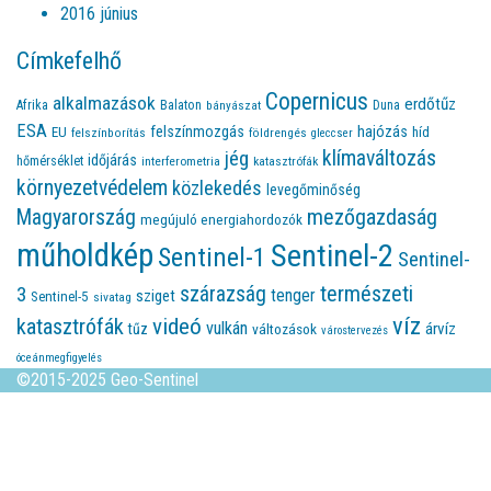
2016 június
Címkefelhő
Copernicus
alkalmazások
erdőtűz
Afrika
Balaton
bányászat
Duna
ESA
felszínmozgás
hajózás
EU
híd
felszínborítás
földrengés
gleccser
jég
klímaváltozás
időjárás
hőmérséklet
interferometria
katasztrófák
környezetvédelem
közlekedés
levegőminőség
Magyarország
mezőgazdaság
megújuló energiahordozók
műholdkép
Sentinel-2
Sentinel-1
Sentinel-
természeti
szárazság
3
tenger
sziget
Sentinel-5
sivatag
víz
videó
katasztrófák
vulkán
árvíz
tűz
változások
várostervezés
óceánmegfigyelés
©2015-2025 Geo-Sentinel