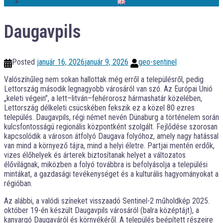
Daugavpils
Posted
január 16, 2026
január 9, 2026
geo-sentinel
Valószínűleg nem sokan hallottak még erről a településről, pedig
Lettország második legnagyobb városáról van szó. Az Európai Unió
„keleti végein”, a lett–litván–fehérorosz hármashatár közelében,
Lettország délkeleti csücskében fekszik ez a közel 80 ezres
település. Daugavpils, régi német nevén Dünaburg a történelem során
kulcsfontosságú regionális központként szolgált. Fejlődése szorosan
kapcsolódik a városon átfolyó Daugava folyóhoz, amely nagy hatással
van mind a környező tájra, mind a helyi életre. Partjai mentén erdők,
vizes élőhelyek és árterek biztosítanak helyet a változatos
élővilágnak, miközben a folyó továbbra is befolyásolja a települési
mintákat, a gazdasági tevékenységet és a kulturális hagyományokat a
régióban.
Az alábbi, a valódi színeket visszaadó Sentinel-2 műholdkép 2025.
október 19-én készült Daugavpils városáról (balra középtájt), a
kanyargó Daugaváról és környékéről. A település beépített részeire