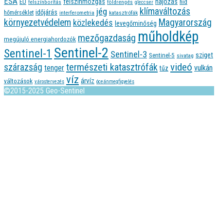
ESA
felszínmozgás
hajózás
EU
híd
felszínborítás
földrengés
gleccser
jég
klímaváltozás
időjárás
hőmérséklet
interferometria
katasztrófák
környezetvédelem
Magyarország
közlekedés
levegőminőség
műholdkép
mezőgazdaság
megújuló energiahordozók
Sentinel-2
Sentinel-1
Sentinel-3
sziget
Sentinel-5
sivatag
videó
természeti katasztrófák
szárazság
tenger
vulkán
tűz
víz
árvíz
változások
várostervezés
óceánmegfigyelés
©2015-2025 Geo-Sentinel