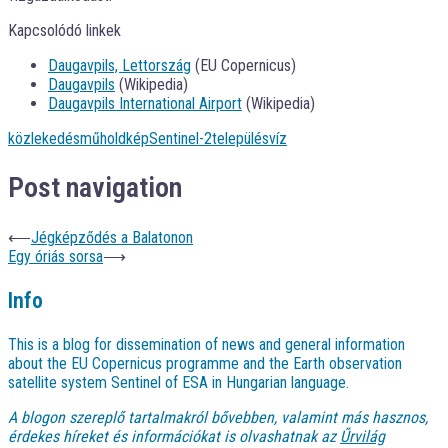
Kapcsolódó linkek
Daugavpils, Lettország
(EU Copernicus)
Daugavpils
(Wikipedia)
Daugavpils International Airport
(Wikipedia)
közlekedés
műholdkép
Sentinel-2
település
víz
Post navigation
⟵
Jégképződés a Balatonon
Egy óriás sorsa
⟶
Info
This is a blog for dissemination of news and general information
about the EU Copernicus programme and the Earth observation
satellite system Sentinel of ESA in Hungarian language.
A blogon szereplő tartalmakról bővebben, valamint más hasznos,
érdekes híreket és információkat is olvashatnak az
Űrvilág