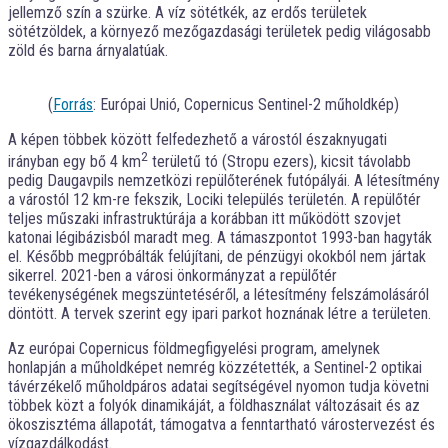
jellemző szín a szürke. A víz sötétkék, az erdős területek
sötétzöldek, a környező mezőgazdasági területek pedig világosabb
zöld és barna árnyalatúak.
(
Forrás
: Európai Unió, Copernicus Sentinel-2 műholdkép)
A képen többek között felfedezhető a várostól északnyugati
2
irányban egy bő 4 km
területű tó (Stropu ezers), kicsit távolabb
pedig Daugavpils nemzetközi repülőterének futópályái. A létesítmény
a várostól 12 km-re fekszik, Lociki település területén. A repülőtér
teljes műszaki infrastruktúrája a korábban itt működött szovjet
katonai légibázisból maradt meg. A támaszpontot 1993-ban hagyták
el. Később megpróbálták felújítani, de pénzügyi okokból nem jártak
sikerrel. 2021-ben a városi önkormányzat a repülőtér
tevékenységének megszüntetéséről, a létesítmény felszámolásáról
döntött. A tervek szerint egy ipari parkot hoznának létre a területen.
Az európai Copernicus földmegfigyelési program, amelynek
honlapján a műholdképet nemrég közzétették, a Sentinel-2 optikai
távérzékelő műholdpáros adatai segítségével nyomon tudja követni
többek közt a folyók dinamikáját, a földhasználat változásait és az
ökoszisztéma állapotát, támogatva a fenntartható várostervezést és
vízgazdálkodást.