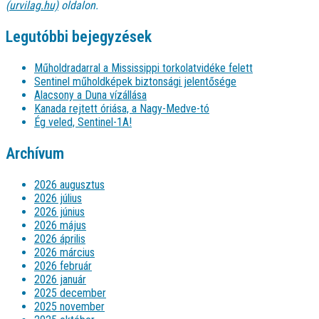
(urvilag.hu)
oldalon.
Legutóbbi bejegyzések
Műholdradarral a Mississippi torkolatvidéke felett
Sentinel műholdképek biztonsági jelentősége
Alacsony a Duna vízállása
Kanada rejtett óriása, a Nagy-Medve-tó
Ég veled, Sentinel-1A!
Archívum
2026 augusztus
2026 július
2026 június
2026 május
2026 április
2026 március
2026 február
2026 január
2025 december
2025 november