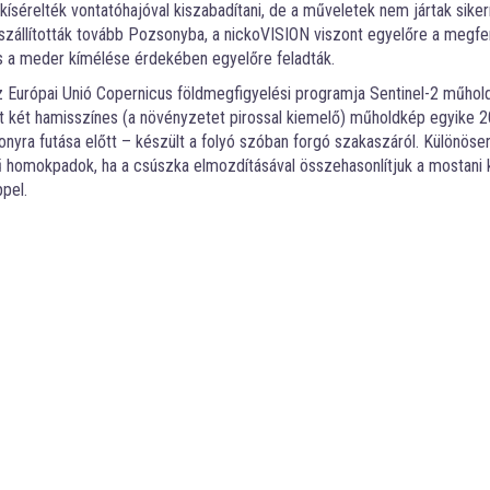
ísérelték vontatóhajóval kiszabadítani, de a műveletek nem jártak siker
 szállították tovább Pozsonyba, a nickoVISION viszont egyelőre a megf
és a meder kímélése érdekében egyelőre feladták.
 az Európai Unió Copernicus földmegfigyelési programja Sentinel-2 műhol
t két hamisszínes (a növényzetet pirossal kiemelő) műholdkép egyike 2
nyra futása előtt – készült a folyó szóban forgó szakaszáról. Különöse
ínű homokpadok, ha a csúszka elmozdításával összehasonlítjuk a mostani
pel.