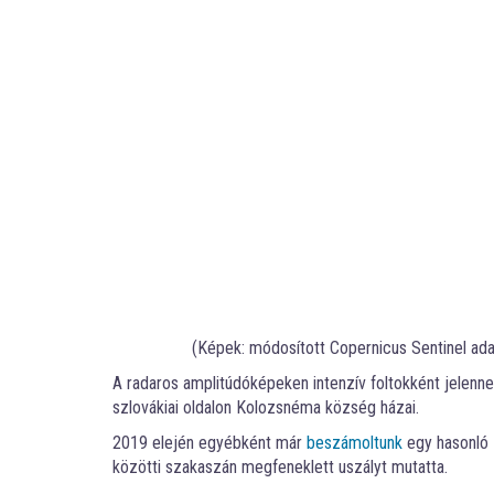
(Képek: módosított Copernicus Sentinel ada
A radaros amplitúdóképeken intenzív foltokként jelennek
szlovákiai oldalon Kolozsnéma község házai.
2019 elején egyébként már
beszámoltunk
egy hasonló 
közötti szakaszán megfeneklett uszályt mutatta.