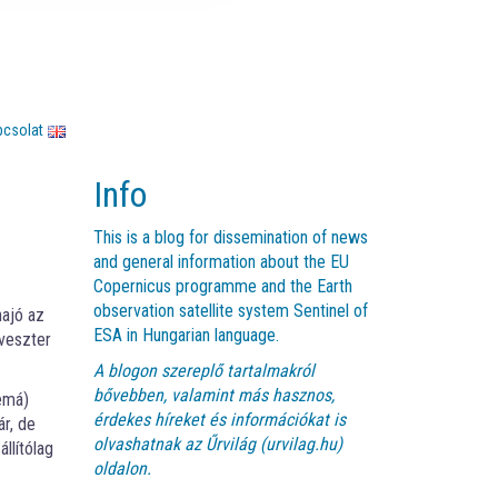
pcsolat
Info
This is a blog for dissemination of news
and general information about the EU
Copernicus programme and the Earth
observation satellite system Sentinel of
hajó az
ESA in Hungarian language.
lveszter
A blogon szereplő tartalmakról
bővebben, valamint más hasznos,
emá)
érdekes híreket és információkat is
r, de
olvashatnak az
Űrvilág (urvilag.hu)
llítólag
oldalon.