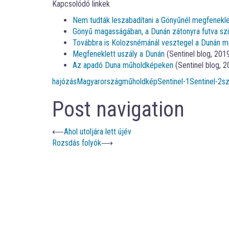
Kapcsolódó linkek
Nem tudták leszabadítani a Gönyűnél megfeneklet
Gönyű magasságában, a Dunán zátonyra futva szil
Továbbra is Kolozsnémánál vesztegel a Dunán meg
Megfeneklett uszály a Dunán
(Sentinel blog, 2019
Az apadó Duna műholdképeken
(Sentinel blog, 2
hajózás
Magyarország
műholdkép
Sentinel-1
Sentinel-2
s
Post navigation
⟵
Ahol utoljára lett újév
Rozsdás folyók
⟶