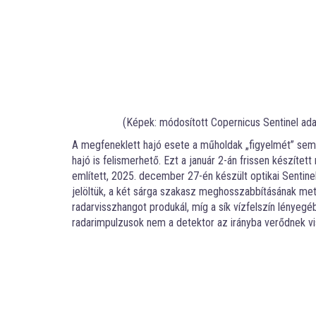
(Képek: módosított Copernicus Sentinel ada
A megfeneklett hajó esete a műholdak „figyelmét” sem 
hajó is felismerhető. Ezt a január 2-án frissen készítet
említett, 2025. december 27-én készült optikai Sentin
jelöltük, a két sárga szakasz meghosszabbításának metsz
radarvisszhangot produkál, míg a sík vízfelszín lényegéb
radarimpulzusok nem a detektor az irányba verődnek vi