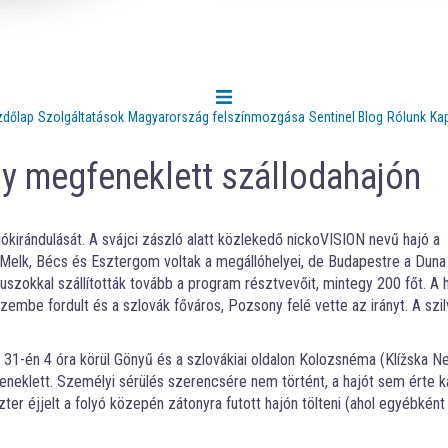
zdőlap
Szolgáltatások
Magyarország felszínmozgása
Sentinel Blog
Rólunk
Ka
gy megfeneklett szállodahajón
ókirándulását. A svájci zászló alatt közlekedő nickoVISION nevű hajó a
Melk, Bécs és Esztergom voltak a megállóhelyei, de Budapestre a Duna
buszokkal szállították tovább a program résztvevőit, mintegy 200 főt. A 
zembe fordult és a szlovák főváros, Pozsony felé vette az irányt. A szi
1-én 4 óra körül Gönyű és a szlovákiai oldalon Kolozsnéma (Klížska N
eklett. Személyi sérülés szerencsére nem történt, a hajót sem érte ká
ter éjjelt a folyó közepén zátonyra futott hajón tölteni (ahol egyébként á