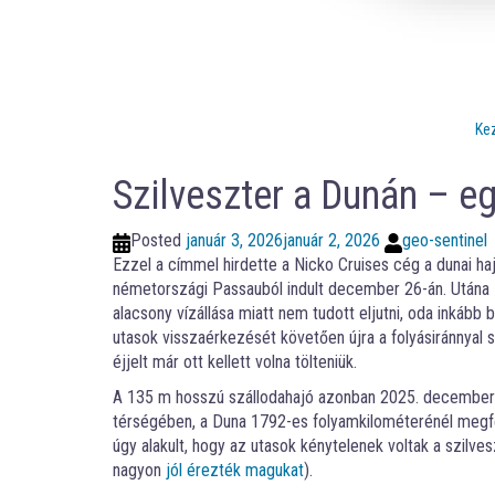
Ke
Szilveszter a Dunán – e
Posted
január 3, 2026
január 2, 2026
geo-sentinel
Ezzel a címmel hirdette a Nicko Cruises cég a dunai haj
németországi Passauból indult december 26-án. Utána 
alacsony vízállása miatt nem tudott eljutni, oda inkább 
utasok visszaérkezését követően újra a folyásiránnyal s
éjjelt már ott kellett volna tölteniük.
A 135 m hosszú szállodahajó azonban 2025. december 3
térségében, a Duna 1792-es folyamkilométerénél megfen
úgy alakult, hogy az utasok kénytelenek voltak a szilvesz
nagyon
jól érezték magukat
).