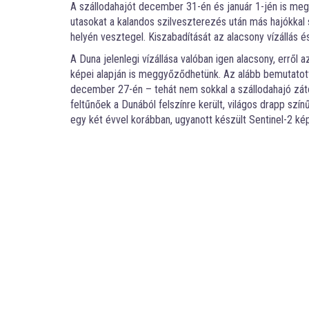
A szállodahajót december 31-én és január 1-jén is megk
utasokat a kalandos szilveszterezés után más hajókkal
helyén vesztegel. Kiszabadítását az alacsony vízállás 
A Duna jelenlegi vízállása valóban igen alacsony, erről
képei alapján is meggyőződhetünk. Az alább bemutatot
december 27-én – tehát nem sokkal a szállodahajó záto
feltűnőek a Dunából felszínre került, világos drapp sz
egy két évvel korábban, ugyanott készült Sentinel-2 kép