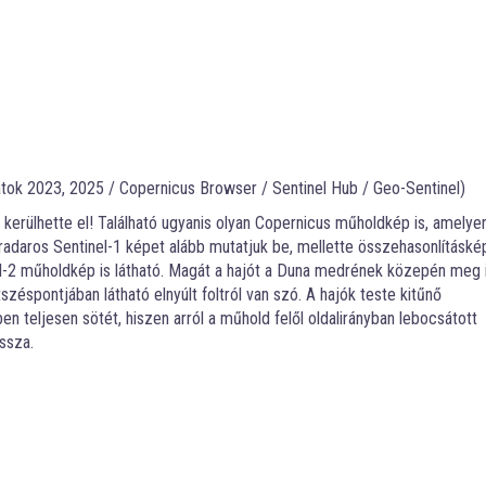
tok 2023, 2025 / Copernicus Browser / Sentinel Hub / Geo-Sentinel)
kerülhette el! Található ugyanis olyan Copernicus műholdkép is, amely
t radaros Sentinel-1 képet alább mutatjuk be, mellette összehasonlításké
el-2 műholdkép is látható. Magát a hajót a Duna medrének közepén meg 
éspontjában látható elnyúlt foltról van szó. A hajók teste kitűnő
en teljesen sötét, hiszen arról a műhold felől oldalirányban lebocsátott
ssza.