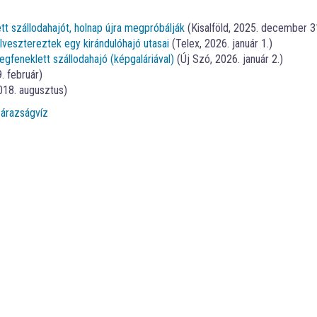
t szállodahajót, holnap újra megpróbálják
(Kisalföld, 2025. december 3
vesztereztek egy kirándulóhajó utasai
(Telex, 2026. január 1.)
feneklett szállodahajó (képgaláriával)
(Új Szó, 2026. január 2.)
. február)
018. augusztus)
zárazság
víz