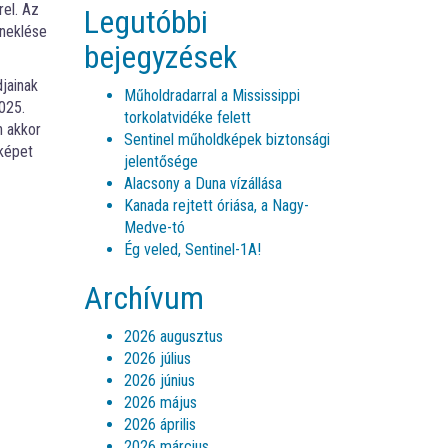
rel. Az
Legutóbbi
eneklése
bejegyzések
djainak
Műholdradarral a Mississippi
025.
torkolatvidéke felett
n akkor
Sentinel műholdképek biztonsági
 képet
jelentősége
Alacsony a Duna vízállása
Kanada rejtett óriása, a Nagy-
Medve-tó
Ég veled, Sentinel-1A!
Archívum
2026 augusztus
2026 július
2026 június
2026 május
2026 április
2026 március