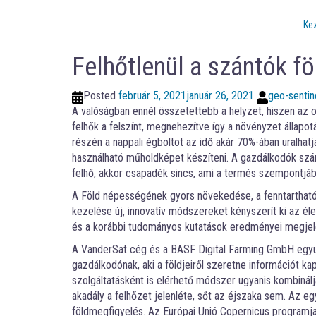
Ke
Felhőtlenül a szántók fö
Posted
február 5, 2021
január 26, 2021
geo-sentin
A valóságban ennél összetettebb a helyzet, hiszen az 
felhők a felszínt, megnehezítve így a növényzet állap
részén a nappali égboltot az idő akár 70%-ában uralhatjá
használható műholdképet készíteni. A gazdálkodók számá
felhő, akkor csapadék sincs, ami a termés szempontjá
A Föld népességének gyors növekedése, a fenntartható
kezelése új, innovatív módszereket kényszerít ki az é
és a korábbi tudományos kutatások eredményei megje
A VanderSat cég és a BASF Digital Farming GmbH együ
gazdálkodónak, aki a földjeiről szeretne információt 
szolgáltatásként is elérhető módszer ugyanis kombiná
akadály a felhőzet jelenléte, sőt az éjszaka sem. Az eg
földmegfigyelés. Az Európai Unió Copernicus programja 