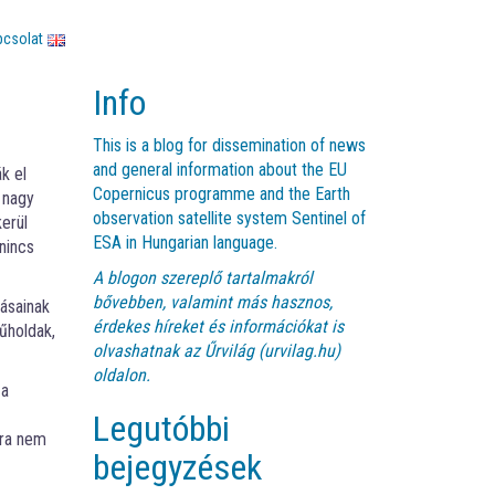
pcsolat
Info
This is a blog for dissemination of news
and general information about the EU
k el
Copernicus programme and the Earth
 nagy
observation satellite system Sentinel of
kerül
ESA in Hungarian language.
nincs
A blogon szereplő tartalmakról
bővebben, valamint más hasznos,
ásainak
érdekes híreket és információkat is
űholdak,
olvashatnak az
Űrvilág (urvilag.hu)
oldalon.
 a
Legutóbbi
ára nem
bejegyzések