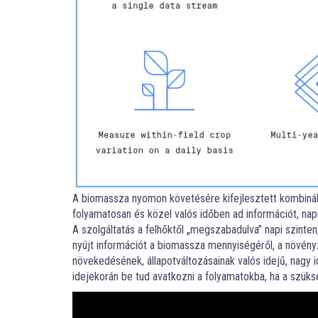
A biomassza nyomon követésére kifejlesztett kombinált 
folyamatosan és közel valós időben ad információt, napi
A szolgáltatás a felhőktől „megszabadulva” napi szinten,
nyújt információt a biomassza mennyiségéről, a növény
növekedésének, állapotváltozásainak valós idejű, nagy 
idejekorán be tud avatkozni a folyamatokba, ha a szüks