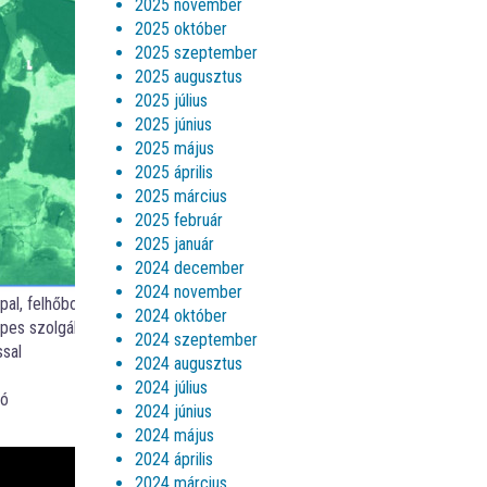
2025 november
2025 október
2025 szeptember
2025 augusztus
2025 július
2025 június
2025 május
2025 április
2025 március
2025 február
2025 január
2024 december
2024 november
l, felhőborítástól függetlenül,
2024 október
es szolgáltatni. (
Kép
: VanderSat)
2024 szeptember
ssal
2024 augusztus
2024 július
dó
2024 június
2024 május
2024 április
2024 március