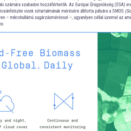
denki számára szabadon hozzáférhetők. Az Európai Űrügynökség (ESA) er
óceánfelszíni vizek sótartalmának mérésére állította pályára a SMOS
(So
ven – mikrohullámú sugárzásméréssel –, ugyanilyen céllal üzemel az ame
is.