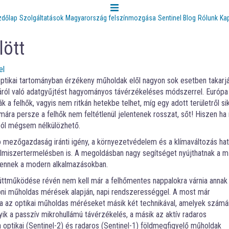
zdőlap
Szolgáltatások
Magyarország felszínmozgása
Sentinel Blog
Rólunk
Ka
lött
el
optikai tartományban érzékeny műholdak elől nagyon sok esetben takarjá
otáról való adatgyűjtést hagyományos távérzékeléses módszerrel. Európa
k a felhők, vagyis nem ritkán hetekbe telhet, míg egy adott területről si
ra persze a felhők nem feltétlenül jelentenek rosszat, sőt! Hiszen ha 
ból mégsem nélkülözhető.
 mezőgazdaság iránti igény, a környezetvédelem és a klímaváltozás hat
lelmiszertermelésben is. A megoldásban nagy segítséget nyújthatnak a m
lennek a modern alkalmazásokban.
ttműködése révén nem kell már a felhőmentes nappalokra várnia annak
kapni műholdas mérések alapján, napi rendszerességgel. A most már
lja az optikai műholdas méréseket másik két technikával, amelyek szám
yik a passzív mikrohullámú távérzékelés, a másik az aktív radaros
optikai (Sentinel-2) és radaros (Sentinel-1) földmegfigyelő műholdak