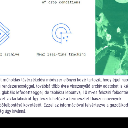
műholdas távérzékelési módszer előnyei közé tartozik, hogy éjjel-nappa
 rendszerességgel, továbbá több évre visszanyúló archív adatokat is kép
 globális lefedettséggel, de táblákra lebontva, 10 m-es felszíni felbontá
zet víztartalmáról. Így teszi lehetővé a termesztett haszonnövények
időfelbontású követését. Ezzel az információval felvértezve a gazdálko
ég úgy kívánná.