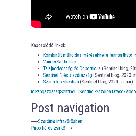
Kapcsolódó linkek:
Kombinált műholdas mérésekkel a fenntartható
VanderSat honlap
Talajnedvesség és Copernicus
(Sentinel blog, 20
Sentinel-1 és a szárazság
(Sentinel blog, 2020. 
Szántók színesben
(Sentinel blog, 2020. január)
mezőgazdaság
Sentinel-1
Sentinel-2
szolgáltatások
videó
Post navigation
⟵
Szardínia infravörösben
Piros hó és zsírkő
⟶