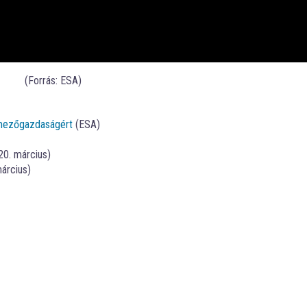
(Forrás: ESA)
 mezőgazdaságért
(ESA)
20. március)
március)