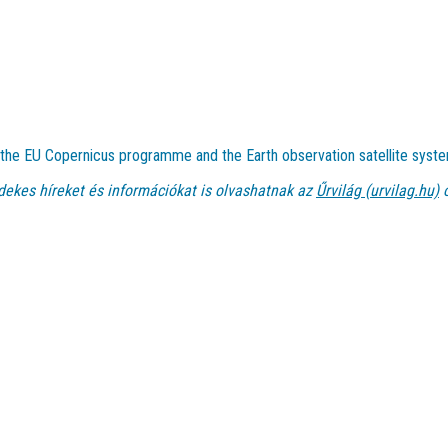
t the EU Copernicus programme and the Earth observation satellite syste
dekes híreket és információkat is olvashatnak az
Űrvilág (urvilag.hu)
o