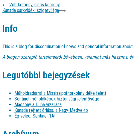
⟵
Volt kémény, nincs kémény
Kanada sarkvidéki szigetvilága
⟶
Info
This is a blog for dissemination of news and general information abou
A blogon szereplő tartalmakról bővebben, valamint más hasznos, ér
Legutóbbi bejegyzések
Műholdradarral a Mississippi torkolatvidéke felett
Sentinel műholdképek biztonsági jelentősége
Alacsony a Duna vízállása
Kanada rejtett óriása, a Nagy-Medve-tó
Ég veled, Sentinel-1A!