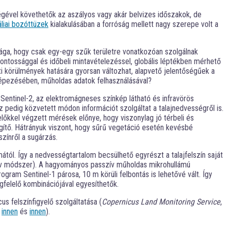
ségével követhetők az aszályos vagy akár belvizes időszakok, de
áliai bozóttüzek
kialakulásában a forróság mellett nagy szerepe volt a
ága, hogy csak egy-egy szűk területre vonatkozóan szolgálnak
ontossággal és időbeli mintavételezéssel, globális léptékben mérhető
eti körülmények hatására gyorsan változhat, alapvető jelentőségűek a
képezésében, műholdas adatok felhasználásával?
entinel-2, az elektromágneses színkép látható és infravörös
pedig közvetett módon információt szolgáltat a talajnedvességről is.
őkkel végzett mérések előnye, hogy viszonylag jó térbeli és
gítő. Hátrányuk viszont, hogy sűrű vegetáció esetén kevésbé
színről a sugárzás.
mától. Így a nedvességtartalom becsülhető egyrészt a talajfelszín saját
ív módszer). A hagyományos passzív műholdas mikrohullámú
ram Sentinel-1 párosa, 10 m körüli felbontás is lehetővé vált. Így
felelő kombinációjával egyesíthetők.
 felszínfigyelő szolgáltatása (
Copernicus Land Monitoring Service
,
l
innen
és
innen
).