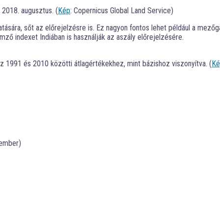
 2018. augusztus. (
Kép
: Copernicus Global Land Service)
tására, sőt az előrejelzésre is. Ez nagyon fontos lehet például a mező
emző indexet Indiában is használják az aszály előrejelzésére.
z 1991 és 2010 közötti átlagértékekhez, mint bázishoz viszonyítva. (
Ké
tember)