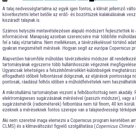
A talaj nedvességtartalma az egyik igen fontos, a klímát jellemző vál
következtetni lehet belőle az erdő- és bozóttüzek kialakulásának vesz
kiszáradt talajnak is.
Számos helyszíni mintavételezésen alapuló módszert fejlesztettek ki
információval. Manapság azonban szerencsére már többféle műholdas mé
fel a talaj víztartalma. Nem mellékesen, a távérzékeléssel történő ad
gyakran megismételt mérések. Hogyan segít az európai Copernicus pr
Alapvetően háromféle műholdas távérzékelési módszer áll rendelkezés
tartományának egyszerre több hullámhosszán végeznek megfigyeléseket
Ugyancsak lehetséges a felszínhőmérséklet-különbségek meghatározása
elfogadható időbeli felbontással dolgoznak, az eljárások pontossága 
pontosak, ráadásul felhős időben a műholdfelvételek nem használhatók, h
A mikrohullámú tartományban viszont a felhőborítottság nem akadály. Rá
elektromágneses sugárzásának mérésével (passzív módszer), vagy a 
sugárzásmérők (radiométerek) felbontása nem túl finom, 40 km körüli. 
ezeknek a méréseknek fontos szerepe van a talajnedvességi térképek 
Aki nem szeretné maga elemezni a Copernicus program keretében amúgy
CLMS) és a klímaváltozást figyelő szolgáltatása (
Copernicus Climate 