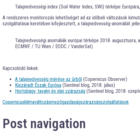
Talajnedvességi index (Soil Water Index, SWI) térképe Európára,
A rendszeres monitorozás lehetőséget ad az időbeli változások kimuta
szolgáltatásai keretében kifejlesztett, a talajnedvesség-anomáliát jell
Talajnedvességi anomáliák európai térképe 2018. augusztusra, a
ECMWF / TU Wien / EODC / VanderSat)
Kapcsolódó linkek:
A talajnedvesség mérése az űrből
(Copernicus Observer)
Kiszáradt Észak-Európa
(Sentinel blog, 2018. július)
Hortobágy: tavalyi és idei szárazság
(Sentinel blog, 2018. szep
Copernicus
klímaváltozás
mezőgazdaság
szárazság
szolgáltatások
Post navigation