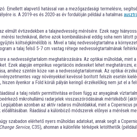
tozó. Emellett alapvető hatással van a mezőgazdasági termelésre, segít
élyére is. A 2019-es és 2020-as év fordulóján például a hatalmas
ausztr
 az elmúlt évtizedekben a talajnedvesség mérésére. Ezek nagy hiányoss
rési technikával, illetve azok kombinálásával eddig soha nem látott p
atgyűjtés költségkímélőbb is. Mivel a talaj nedvességtartalma a környez
ogram a talaj felső 5-7 cm vastag rétege nedvességtartalmának feltér
re a nedvességtartalom meghatározására. Az optikai műholdak, mint a S
. Ezek alapján empirikus vegetációs indexeket lehet meghatározni, ez 
, amihez szintén köze van a nedvességtartalomnak. Az optikai érzékel
növényzetmentes vagy növényekkel kevéssé borított felszín esetén kielé
iszen ilyenkor a Föld körüli pályán keringő érzékelőkig nem jut el a fel
adásul a talaj relatív permittivitása erősen függ az anyagának víztartal
beérkező mikrohullámú radarjelek visszaszóródásának mértékéből (akt
Legújabban azonban az aktív radaros műholdakkal, mint a Copernicus prog
előállításában. Ráadásul a különböző módszerek előnyei a mérések meg
 szabadon elérhető nyers műholdas adatokat, annak segít a Copernicus
Change Service
, C3S), ahonnan a különféle térképek letölthetők (példáu