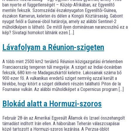
ban nyerte el függetlenségét – Közép-Afrikában, az Egyenlítő
mentén fekszik. Szomszédai északnyugaton Egyenlítői-Guinea,
északon Kamerun, keleten és délen a Kongói Köztársaság. Gabont
nyugat felől a Guineai-öböl határolja, amely az alábbi Sentinel-2
műholdképen is látható. De mitől ilyen dominánsan narancsszínű ez a
kép? Sivatagi homokot látnánk ezen […]
Lávafolyam a Réunion-szigeten
A több mint 2500 km2 területű Réunion közigazgatási értelemben
Franciaország tengeren túli megyéje. A sziget az Indiai-óceánban
fekszik, 680 km-re Madagaszkártól keletre. Lakosainak száma bő
900 ezer fő. A vulkanikus eredetű sziget nemrég azzal került a
hírekbe, hogy kitört a sziget délkeleti részén található Piton de la
Fournaise vulkán. Az alábbi műholdképet a Copernicus program […]
Blokád alatt a Hormuzi-szoros
Február 28-án az Amerikai Egyesült Államok és Izrael összehangolt
támadást indított Irán ellen. A háborúban Teherán válaszcsapásai
közé tartozott a Hormuzi-szoros lezárása. A Perzsa-öblöt