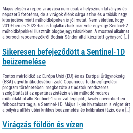
Május elején a repce virágzása nem csak a helyszínen látványos és
népszerű fotótéma, de a virágok élénk sárga színe és a táblák nagy
kiterjedése miatt műholdképeken is jól mutat. Nem véletlen, hogy
2019-ben és 2023-ban is foglalkoztunk már vele egy-egy Sentinel-2
műholdképekkel illusztrált blogbejegyzésünkben. A mostani alkalmat
a borsodi repcemezőkről Bodnár Sándor által készített gyönyörű […]
Sikeresen befejeződött a Sentinel-1D
beüzemelése
Fontos mérföldkő az Európa Unió (EU) és az Európai Űrügynökség
(ESA) együttműködésében zajló Copernicus földmegfigyelési
program történetében: megkezdte az adatok rendszeres
szolgáltatását az apertúraszintézis elvén működő radaros
műholdakból álló Sentinel-1 sorozat legújabb, tavaly novemberben
felbocsátott tagja, a Sentinel-1D. Május 1-jén hivatalosan is véget ért
a pályára állítás utáni kritikus beüzemelési és kalibrálási fázis, de a […]
Virágzás földön és vízen