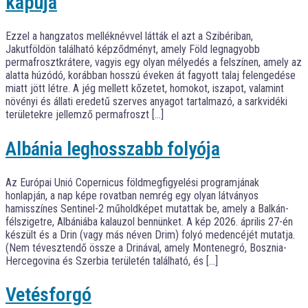
kapuja
Ezzel a hangzatos melléknévvel látták el azt a Szibériban,
Jakutföldön található képződményt, amely Föld legnagyobb
permafrosztkrátere, vagyis egy olyan mélyedés a felszínen, amely az
alatta húzódó, korábban hosszú éveken át fagyott talaj felengedése
miatt jött létre. A jég mellett kőzetet, homokot, iszapot, valamint
növényi és állati eredetű szerves anyagot tartalmazó, a sarkvidéki
területekre jellemző permafroszt […]
Albánia leghosszabb folyója
Az Európai Unió Copernicus földmegfigyelési programjának
honlapján, a nap képe rovatban nemrég egy olyan látványos
hamisszínes Sentinel-2 műholdképet mutattak be, amely a Balkán-
félszigetre, Albániába kalauzol bennünket. A kép 2026. április 27-én
készült és a Drin (vagy más néven Drim) folyó medencéjét mutatja.
(Nem tévesztendő össze a Drinával, amely Montenegró, Bosznia-
Hercegovina és Szerbia területén található, és […]
Vetésforgó