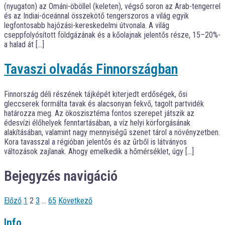
(nyugaton) az Ománi-öböllel (keleten), végső soron az Arab-tengerrel
és az Indiai-óceánnal összekötő tengerszoros a világ egyik
legfontosabb hajózási-kereskedelmi útvonala. A világ
cseppfolyósított földgázának és a kőolajnak jelentős része, 15–20%-
a halad át […]
Tavaszi olvadás Finnországban
Finnország déli részének tájképét kiterjedt erdőségek, ősi
gleccserek formálta tavak és alacsonyan fekvő, tagolt partvidék
határozza meg. Az ökoszisztéma fontos szerepet játszik az
édesvízi élőhelyek fenntartásában, a víz helyi körforgásának
alakításában, valamint nagy mennyiségű szenet tárol a növényzetben.
Kora tavasszal a régióban jelentős és az űrből is látványos
változások zajlanak. Ahogy emelkedik a hőmérséklet, úgy […]
Bejegyzés navigáció
Előző
1
2
3
…
65
Következő
Info