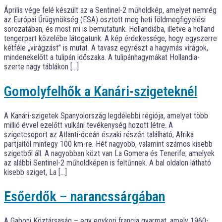
Április vége felé készült az a Sentinel-2 műholdkép, amelyet nemrég
az Európai Űrügynökség (ESA) osztott meg heti földmegfigyelési
sorozatában, és most mi is bemutatunk. Hollandiába, illetve a holland
tengerpart közelébe látogatunk. A kép érdekessége, hogy egyszerre
kétféle „virágzást” is mutat. A tavasz egyrészt a hagymás virágok,
mindenekelőtt a tulipán időszaka. A tulipánhagymákat Hollandia-
szerte nagy táblákon […]
Gomolyfelhők a Kanári-szigeteknél
A Kanári-szigetek Spanyolország legdélebbi régiója, amelyet több
millió évvel ezelőtt vulkáni tevékenység hozott létre. A
szigetcsoport az Atlanti-óceán északi részén található, Afrika
partjaitól mintegy 100 km-re. Hét nagyobb, valamint számos kisebb
szigetből áll. A nagyobban közt van La Gomera és Tenerife, amelyek
az alábbi Sentinel-2 műholdképen is feltűnnek. A bal oldalon látható
kisebb sziget, La […]
Esőerdők – narancssárgában
A Gaboni Köztársaság – egy egykori francia gyarmat, amely 1960-