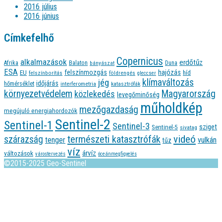
2016 július
2016 június
Címkefelhő
Copernicus
alkalmazások
erdőtűz
Afrika
Balaton
bányászat
Duna
ESA
felszínmozgás
hajózás
EU
híd
felszínborítás
földrengés
gleccser
jég
klímaváltozás
időjárás
hőmérséklet
interferometria
katasztrófák
környezetvédelem
Magyarország
közlekedés
levegőminőség
műholdkép
mezőgazdaság
megújuló energiahordozók
Sentinel-2
Sentinel-1
Sentinel-3
sziget
Sentinel-5
sivatag
videó
természeti katasztrófák
szárazság
tenger
vulkán
tűz
víz
árvíz
változások
várostervezés
óceánmegfigyelés
©2015-2025 Geo-Sentinel