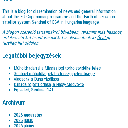
This is a blog for dissemination of news and general information
about the EU Copernicus programme and the Earth observation
satellite system Sentinel of ESA in Hungarian language.
A blogon szereplő tartalmakról bővebben, valamint más hasznos,
érdekes híreket és információkat is olvashatnak az
Űrvilág
(urvilag.hu)
oldalon.
Legutóbbi bejegyzések
Műholdradarral a Mississippi torkolatvidéke felett
Sentinel műholdképek biztonsági jelentősége
Alacsony a Duna vízállása
Kanada rejtett óriása, a Nagy-Medve-tó
Ég veled, Sentinel-1A!
Archívum
2026 augusztus
2026 július
2026 június