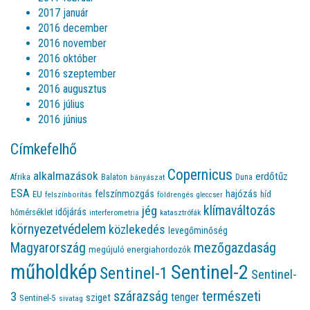
2017 január
2016 december
2016 november
2016 október
2016 szeptember
2016 augusztus
2016 július
2016 június
Címkefelhő
Copernicus
alkalmazások
erdőtűz
Afrika
Balaton
bányászat
Duna
ESA
felszínmozgás
hajózás
EU
híd
felszínborítás
földrengés
gleccser
jég
klímaváltozás
időjárás
hőmérséklet
interferometria
katasztrófák
környezetvédelem
közlekedés
levegőminőség
Magyarország
mezőgazdaság
megújuló energiahordozók
műholdkép
Sentinel-2
Sentinel-1
Sentinel-
természeti
szárazság
3
tenger
sziget
Sentinel-5
sivatag