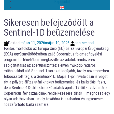
Kapcsolat
Sikeresen befejeződött a
Sentinel-1D beüzemelése
Posted
május 11, 2026
május 10, 2026
geo-sentinel
Fontos mérföldkő az Európa Unió (EU) és az Európai Űrügynökség
(ESA) együttműködésében zajló Copernicus földmegfigyelési
program történetében: megkezdte az adatok rendszeres
szolgáltatását az apertúraszintézis elvén működő radaros
műholdakból álló Sentinel-1 sorozat legújabb, tavaly novemberben
felbocsátott tagja, a Sentinel-1D. Május 1-jén hivatalosan is véget
ért a pályára állítás utáni kritikus beüzemelési és kalibrálási fázis,
de a Sentinel-1D-től származó adatok április 17-től kezdve már a
Copernicus felhasználóinak rendelkezésére állnak – méghozzá egy
olyan adatbázisban, amely továbbra is szabadon és ingyenesen
hozzáférhető bárki számára.