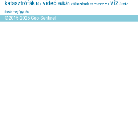
víz
videó
katasztrófák
vulkán
árvíz
tűz
változások
várostervezés
óceánmegfigyelés
©2015-2025 Geo-Sentinel