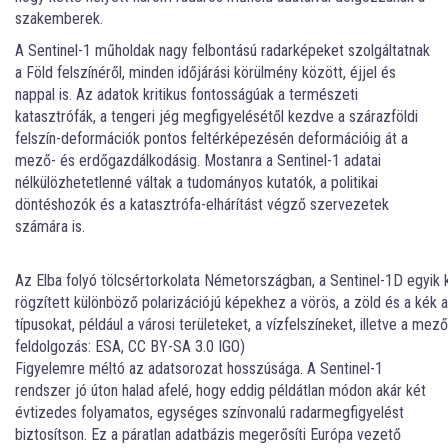
szakemberek.
A Sentinel-1 műholdak nagy felbontású radarképeket szolgáltatnak
a Föld felszínéről, minden időjárási körülmény között, éjjel és
nappal is. Az adatok kritikus fontosságúak a természeti
katasztrófák, a tengeri jég megfigyelésétől kezdve a szárazföldi
felszín-deformációk pontos feltérképezésén deformációig át a
mező- és erdőgazdálkodásig. Mostanra a Sentinel-1 adatai
nélkülözhetetlenné váltak a tudományos kutatók, a politikai
döntéshozók és a katasztrófa-elhárítást végző szervezetek
számára is.
Az Elba folyó tölcsértorkolata Németországban, a Sentinel-1D egyik
rögzített különböző polarizációjú képekhez a vörös, a zöld és a kék 
típusokat, például a városi területeket, a vízfelszíneket, illetve a mez
feldolgozás: ESA, CC BY-SA 3.0 IGO)
Figyelemre méltó az adatsorozat hosszúsága. A Sentinel-1
rendszer jó úton halad afelé, hogy eddig példátlan módon akár két
évtizedes folyamatos, egységes színvonalú radarmegfigyelést
biztosítson. Ez a páratlan adatbázis megerősíti Európa vezető