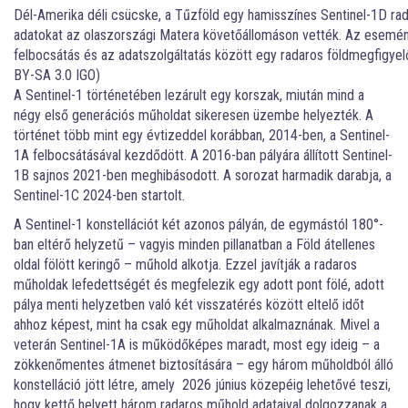
Dél-Amerika déli csücske, a Tűzföld egy hamisszínes Sentinel-1D rad
adatokat az olaszországi Matera követőállomáson vették. Az esemény a
felbocsátás és az adatszolgáltatás között egy radaros földmegfigye
BY-SA 3.0 IGO)
A Sentinel-1 történetében lezárult egy korszak, miután mind a
négy első generációs műholdat sikeresen üzembe helyezték. A
történet több mint egy évtizeddel korábban, 2014-ben, a Sentinel-
1A felbocsátásával kezdődött. A 2016-ban pályára állított Sentinel-
1B sajnos 2021-ben meghibásodott. A sorozat harmadik darabja, a
Sentinel-1C 2024-ben startolt.
A Sentinel-1 konstellációt két azonos pályán, de egymástól 180°-
ban eltérő helyzetű – vagyis minden pillanatban a Föld átellenes
oldal fölött keringő – műhold alkotja. Ezzel javítják a radaros
műholdak lefedettségét és megfelezik egy adott pont fölé, adott
pálya menti helyzetben való két visszatérés között eltelő időt
ahhoz képest, mint ha csak egy műholdat alkalmaznának. Mivel a
veterán Sentinel-1A is működőképes maradt,
most egy ideig – a
zökkenőmentes átmenet biztosítására – egy három műholdból álló
konstelláció jött létre, amely 2026 június közepéig lehetővé teszi,
hogy kettő helyett három radaros műhold adataival dolgozzanak a