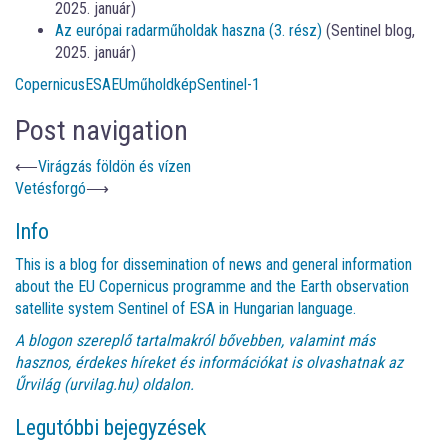
2025. január)
Az európai radarműholdak haszna (3. rész)
(Sentinel blog,
2025. január)
Copernicus
ESA
EU
műholdkép
Sentinel-1
Post navigation
⟵
Virágzás földön és vízen
Vetésforgó
⟶
Info
This is a blog for dissemination of news and general information
about the EU Copernicus programme and the Earth observation
satellite system Sentinel of ESA in Hungarian language.
A blogon szereplő tartalmakról bővebben, valamint más
hasznos, érdekes híreket és információkat is olvashatnak az
Űrvilág (urvilag.hu)
oldalon.
Legutóbbi bejegyzések