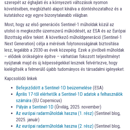
szerepét az éghajlati és a környezeti változások nyomon
követésében, megbízható alapot kínálva a döntéshozatalhoz és a
kutatáshoz egy egyre bizonytalanabb világban.
Most, hogy az első generációs Sentinel-1 műholdak közül az
utolsó is megkezdte üzemszerű működését, az ESA és az Európai
Bizottság előre tekint. A következő műholdgeneráció (Sentinel-1
Next Generation) célja a mérések folytonosságának biztosítása
lesz, legalább a 2030-as évek közepéig. Ezek a jövőbeli műholdak
– elődeik örökségére építve – várhatóan fokozott teljesítményt
nyújtanak majd és új képességekkel lesznek felvértezve, hogy
kielégítsék a felmerülő újabb tudományos és társadalmi igényeket.
Kapcsolódó linkek
Befejeződött a Sentinel-1D beüzemelése
(ESA)
Április 17-től elérhetők a Sentinel-1D adatok a felhasználók
számára
(EU Copernicus)
Pályán a Sentinel-1D
(Űrvilág, 2025. november)
Az európai radarműholdak haszna (1. rész)
(Sentinel blog,
2025. január)
Az európai radarműholdak haszna (2. rész)
(Sentinel blog,