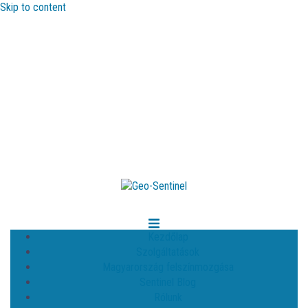
Skip to content
Kezdőlap
Szolgáltatások
Magyarország felszínmozgása
Sentinel Blog
Rólunk