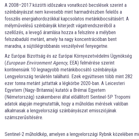
A 2008–2017 közötti időszakra vonatkozó becslések szerint a
szénbányászat nem kevesebb mint harmadrészben felelős a
fosszilis energiahordozókkal kapcsolatos metánkibocsátásért. A
mélyművelésű szénbányák kiterjedt vágatrendszeréből a
szellőzés, a levegő áramlása hozza a felszínre a mélyben
felszabaduló metánt, amely ha nagy koncentrációban bent
maradna, a sújtólégrobbanás veszélyével fenyegetne.
Az Európai Bizottság és az Európai Környezetvédelmi Ügynökség
(
European Environment Agency
, EEA) felmérése szerint
kontinensünk 10 legnagyobb metánkibocsátó szénbányája
Lengyelország területén található. Ezek együttesen több mint 282
ezer tonna metánt juttattak a légkörbe 2020-ban. A Leicesteri
Egyetem (Nagy-Britannia) kutatói a Brémai Egyetem
(Németország) szakemberei által előállított Sentinel-5P Tropomi
adatok alapján megmutatták, hogy a műholdas mérések valóban
alkalmasak a lengyelországi szánbányászat emissziójának
számszerűsítésére.
Sentinel-2 műholdkép, amelyen a lengyelországi Rybnik közelében műk