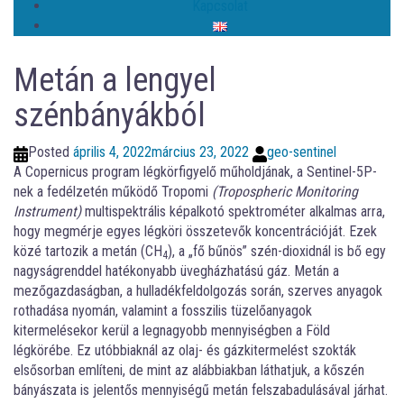
Kapcsolat
Metán a lengyel
szénbányákból
Posted
április 4, 2022
március 23, 2022
geo-sentinel
A Copernicus program légkörfigyelő műholdjának, a Sentinel-5P-
nek a fedélzetén működő Tropomi
(Tropospheric Monitoring
Instrument)
multispektrális képalkotó spektrométer alkalmas arra,
hogy megmérje egyes légköri összetevők koncentrációját. Ezek
közé tartozik a metán (CH
), a „fő bűnös” szén-dioxidnál is bő egy
4
nagyságrenddel hatékonyabb üvegházhatású gáz. Metán a
mezőgazdaságban, a hulladékfeldolgozás során, szerves anyagok
rothadása nyomán, valamint a fosszilis tüzelőanyagok
kitermelésekor kerül a legnagyobb mennyiségben a Föld
légkörébe. Ez utóbbiaknál az olaj- és gázkitermelést szokták
elsősorban említeni, de mint az alábbiakban láthatjuk, a kőszén
bányászata is jelentős mennyiségű metán felszabadulásával járhat.