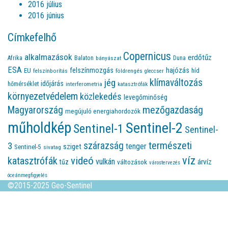
2016 július
2016 június
Címkefelhő
Copernicus
alkalmazások
erdőtűz
Afrika
Balaton
bányászat
Duna
ESA
felszínmozgás
hajózás
EU
híd
felszínborítás
földrengés
gleccser
jég
klímaváltozás
időjárás
hőmérséklet
interferometria
katasztrófák
környezetvédelem
közlekedés
levegőminőség
Magyarország
mezőgazdaság
megújuló energiahordozók
műholdkép
Sentinel-2
Sentinel-1
Sentinel-
természeti
szárazság
3
tenger
sziget
Sentinel-5
sivatag
víz
videó
katasztrófák
vulkán
árvíz
tűz
változások
várostervezés
óceánmegfigyelés
©2015-2025 Geo-Sentinel