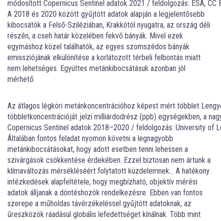
módosított Copernicus Sentinel adatok 2021 / feldolgozás: ESA, CC 
A 2018 és 2020 között gyűjtött adatok alapján a legjelentősebb
kibocsátók a Felső-Sziléziában, Krakkótól nyugatra, az ország déli
részén, a cseh határ közelében fekvő bányák. Mivel ezek
egymáshoz közel találhatók, az egyes szomszédos bányák
emissziójának elkülönítése a korlátozott térbeli felbontás miatt
nem lehetséges. Együttes metánkibocsátásuk azonban jól
mérhető.
Az átlagos légköri metánkoncentrációhoz képest mért többlet Lengye
többletkoncentrációját jelzi milliárdodrész (ppb) egységekben, a nag
Copernicus Sentinel adatok 2018–2020 / feldolgozás: University of L
Általában fontos feladat nyomon követni a legnagyobb
metánkibocsátásokat, hogy adott esetben tenni lehessen a
szivárgások csökkentése érdekében. Ezzel biztosan nem ártunk a
klímaváltozás mérsékléséért folytatott küzdelemnek… A hatékony
intézkedések alapfeltétele, hogy megbízható, objektív mérési
adatok álljanak a döntéshozók rendelkezésre. Ebben van fontos
szerepe a műholdas távérzékeléssel gyűjtött adatoknak, az
űreszközök ráadásul globális lefedettséget kínálnak. Több mint