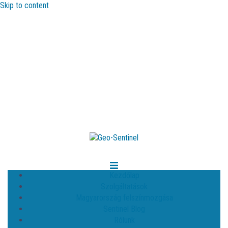
Skip to content
Kezdőlap
Szolgáltatások
Magyarország felszínmozgása
Sentinel Blog
Rólunk