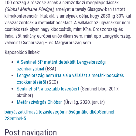
100 ország a részese annak a nemzetközi megállapodásnak
(Global Methane Pledge)
, amelyet a tavaly Glasgow-ban tartott
klímakonferencián írtak alá, s amelynek célja, hogy 2030-ig 30%-kal
visszaszorítsák a metánkibocsátást. A vállaláshoz ugyanakkor nem
csatlakoztak olyan nagy kibocsátók, mint Kína, Oroszország és
India, sőt néhány európai uniós állam sem, mint épp Lengyelország,
valamint Csehország – és Magyarország sem…
Kapcsolódó linkek:
A Sentinel-5P metánt detektált Lengyelországi
szénbányáknál
(ESA)
Lengyelország nem írta alá a vállalást a metánkibocsátás
csökkentéséről
(SEO)
Sentinel-5P: a tisztább levegőért
(Sentinel blog, 2017.
október)
Metánszivárgás Ohióban
(Űrvilág, 2020. január)
bányászat
klímaváltozás
levegőminőség
műholdkép
Sentinel-
2
Sentinel-5
Post navigation