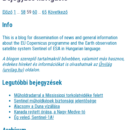
Előző
1
…
58
59
60
…
65
Következő
Info
This is a blog for dissemination of news and general information
about the EU Copernicus programme and the Earth observation
satellite system Sentinel of ESA in Hungarian language.
A blogon szereplő tartalmakról bővebben, valamint más hasznos,
érdekes híreket és információkat is olvashatnak az
Űrvilág
(urvilag.hu)
oldalon.
Legutóbbi bejegyzések
Műholdradarral a Mississippi torkolatvidéke felett
Sentinel műholdképek biztonsági jelentősége
Alacsony a Duna vízállása
Kanada rejtett óriása, a Nagy-Medve-tó
Ég veled, Sentinel-1A!