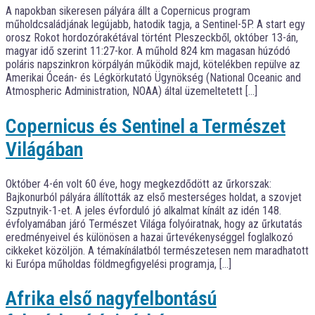
A napokban sikeresen pályára állt a Copernicus program
műholdcsaládjának legújabb, hatodik tagja, a Sentinel-5P. A start egy
orosz Rokot hordozórakétával történt Pleszeckből, október 13-án,
magyar idő szerint 11:27-kor. A műhold 824 km magasan húzódó
poláris napszinkron körpályán működik majd, kötelékben repülve az
Amerikai Óceán- és Légkörkutató Ügynökség (National Oceanic and
Atmospheric Administration, NOAA) által üzemeltetett […]
Copernicus és Sentinel a Természet
Világában
Október 4-én volt 60 éve, hogy megkezdődött az űrkorszak:
Bajkonurból pályára állították az első mesterséges holdat, a szovjet
Szputnyik-1-et. A jeles évforduló jó alkalmat kínált az idén 148.
évfolyamában járó Természet Világa folyóiratnak, hogy az űrkutatás
eredményeivel és különösen a hazai űrtevékenységgel foglalkozó
cikkeket közöljön. A témakínálatból természetesen nem maradhatott
ki Európa műholdas földmegfigyelési programja, […]
Afrika első nagyfelbontású