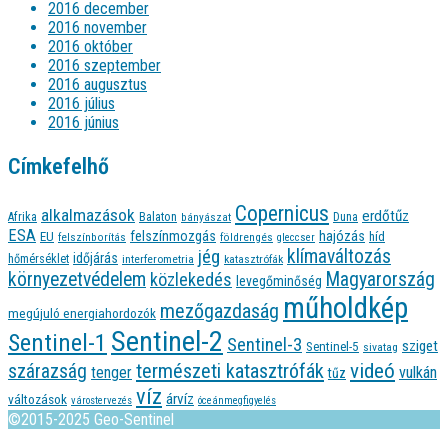
2016 december
2016 november
2016 október
2016 szeptember
2016 augusztus
2016 július
2016 június
Címkefelhő
Copernicus
alkalmazások
erdőtűz
Afrika
Balaton
bányászat
Duna
ESA
felszínmozgás
hajózás
EU
híd
felszínborítás
földrengés
gleccser
jég
klímaváltozás
időjárás
hőmérséklet
interferometria
katasztrófák
környezetvédelem
Magyarország
közlekedés
levegőminőség
műholdkép
mezőgazdaság
megújuló energiahordozók
Sentinel-2
Sentinel-1
Sentinel-3
sziget
Sentinel-5
sivatag
videó
természeti katasztrófák
szárazság
tenger
vulkán
tűz
víz
árvíz
változások
várostervezés
óceánmegfigyelés
©2015-2025 Geo-Sentinel