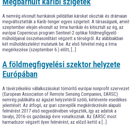
Megbarnult karibi szigetek
A nemrég elvonult hurrikánok példátlan károkat okoztak és drámaian
megváltoztatták a Karib-tenger egyes szigeteit. A társaságunk, amint
szeptember elején elvonult az Irma hurrikán és kitisztult az ég, az
európai Copernicus program Sentinel-2 optikai földmegfigyelő
műholdjaival összehasonlítást végzett a térségről. Az alábbiakban
két műholdészlelést mutatunk be. Az első felvétel még a Irma
megérkezése (szeptember 6.) előtt, […]
A földmegfigyelési szektor helyzete
Európában
A távérzékelési vállalkozásokat tömörítő európai nonprofit szervezet
(European Association of Remote Sensing Companies, EARSC)
nemrég publikálta az ágazat helyzetéről szóló, kétévente esedékes
jelentését. Az átfogó, az ipari szereplők megkérdezésén alapuló
felmérést 2017 első negyedévében végezték, így az adatok a
tavalyi, 2016-os gazdasági évre vonatkoznak. Az EARSC most
harmadszor végzett ilyen felmérést, az előző kettő a […]