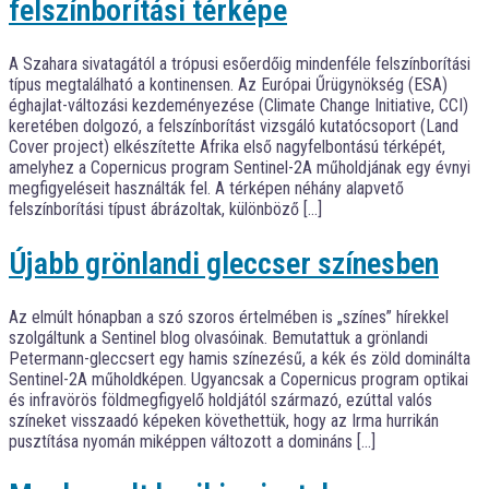
felszínborítási térképe
A Szahara sivatagától a trópusi esőerdőig mindenféle felszínborítási
típus megtalálható a kontinensen. Az Európai Űrügynökség (ESA)
éghajlat-változási kezdeményezése (Climate Change Initiative, CCI)
keretében dolgozó, a felszínborítást vizsgáló kutatócsoport (Land
Cover project) elkészítette Afrika első nagyfelbontású térképét,
amelyhez a Copernicus program Sentinel-2A műholdjának egy évnyi
megfigyeléseit használták fel. A térképen néhány alapvető
felszínborítási típust ábrázoltak, különböző […]
Újabb grönlandi gleccser színesben
Az elmúlt hónapban a szó szoros értelmében is „színes” hírekkel
szolgáltunk a Sentinel blog olvasóinak. Bemutattuk a grönlandi
Petermann-gleccsert egy hamis színezésű, a kék és zöld dominálta
Sentinel-2A műholdképen. Ugyancsak a Copernicus program optikai
és infravörös földmegfigyelő holdjától származó, ezúttal valós
színeket visszaadó képeken követhettük, hogy az Irma hurrikán
pusztítása nyomán miképpen változott a domináns […]