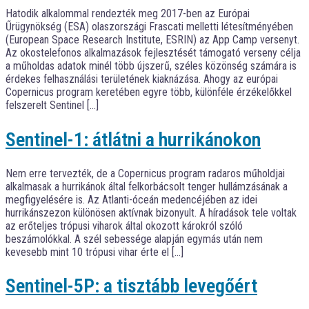
Hatodik alkalommal rendezték meg 2017-ben az Európai
Űrügynökség (ESA) olaszországi Frascati melletti létesítményében
(European Space Research Institute, ESRIN) az App Camp versenyt.
Az okostelefonos alkalmazások fejlesztését támogató verseny célja
a műholdas adatok minél több újszerű, széles közönség számára is
érdekes felhasználási területének kiaknázása. Ahogy az európai
Copernicus program keretében egyre több, különféle érzékelőkkel
felszerelt Sentinel […]
Sentinel-1: átlátni a hurrikánokon
Nem erre tervezték, de a Copernicus program radaros műholdjai
alkalmasak a hurrikánok által felkorbácsolt tenger hullámzásának a
megfigyelésére is. Az Atlanti-óceán medencéjében az idei
hurrikánszezon különösen aktívnak bizonyult. A híradások tele voltak
az erőteljes trópusi viharok által okozott károkról szóló
beszámolókkal. A szél sebessége alapján egymás után nem
kevesebb mint 10 trópusi vihar érte el […]
Sentinel-5P: a tisztább levegőért