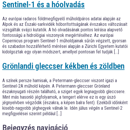
Sentinel-1 és a hóolvadás
Az európai radaros földmegfigyelő műholdpáros adatai alapján az
Alpok és az Északi-sarkvidék hóborítottságának évszakos változásait
vizsgálták svájci kutatók. A hó olvadásának pontos leírása alapvető
fontosságú a hidrológiai viszonyok megértéséhez. Az európai
Copernicus program Sentinel-1 műholdjainak sűrűn végzett, gyorsan
és szabadon hozzáférhető mérései alapján a Zürichi Egyetem kutatói
kidolgoztak egy olyan módszert, amellyel pontosan fel tudják […]
Grönlandi gleccser kékben és zöldben
A színek persze hamisak, a Petermann-gleccser viszont igazi a
Sentinel-2A műhold képén. A Petermann-gleccser Grönland
északnyugati részén található, a sziget egyik legnagyobb gleccsere.
Mint más hasonló jégfolyamok, a tengert elérve ez is egy úszó
jégnyelvben végződik (északra, a képen balra fent). Ezekből időnként
kisebb-nagyobb jéghegyek válnak le. Idén július végén a Sentinel-2
megfigyelései szerint például […]
Bejegyzés navigáció