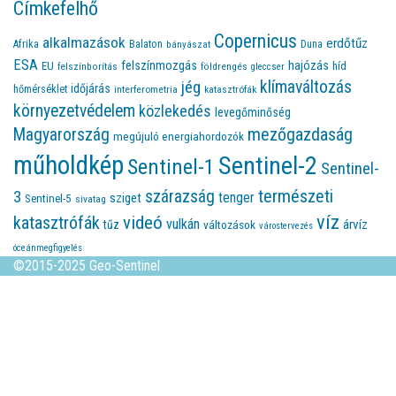
Címkefelhő
Copernicus
alkalmazások
erdőtűz
Afrika
Balaton
bányászat
Duna
ESA
felszínmozgás
hajózás
EU
híd
felszínborítás
földrengés
gleccser
jég
klímaváltozás
időjárás
hőmérséklet
interferometria
katasztrófák
környezetvédelem
közlekedés
levegőminőség
Magyarország
mezőgazdaság
megújuló energiahordozók
műholdkép
Sentinel-2
Sentinel-1
Sentinel-
természeti
szárazság
3
tenger
sziget
Sentinel-5
sivatag
víz
videó
katasztrófák
vulkán
árvíz
tűz
változások
várostervezés
óceánmegfigyelés
©2015-2025 Geo-Sentinel