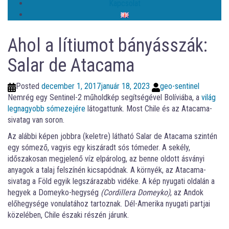
Kapcsolat
Ahol a lítiumot bányásszák:
Salar de Atacama
Posted
december 1, 2017
január 18, 2023
geo-sentinel
Nemrég egy Sentinel-2 műholdkép segítségével Bolíviába, a
világ
legnagyobb sómezejére
látogattunk. Most Chile és az Atacama-
sivatag van soron.
Az alábbi képen jobbra (keletre) látható Salar de Atacama szintén
egy sómező, vagyis egy kiszáradt sós tómeder. A sekély,
időszakosan megjelenő víz elpárolog, az benne oldott ásványi
anyagok a talaj felszínén kicsapódnak. A környék, az Atacama-
sivatag a Föld egyik legszárazabb vidéke. A kép nyugati oldalán a
hegyek a Domeyko-hegység
(Cordillera Domeyko)
, az Andok
előhegysége vonulatához tartoznak. Dél-Amerika nyugati partjai
közelében, Chile északi részén járunk.