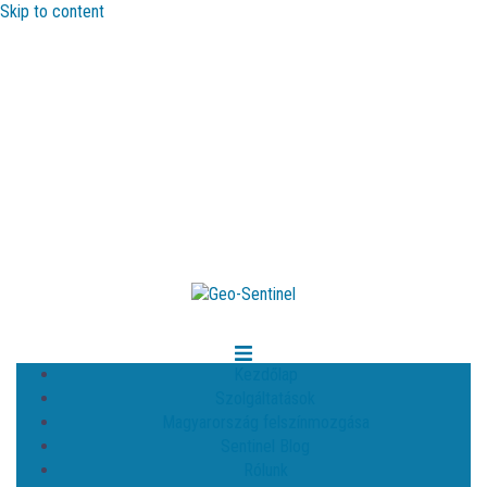
Skip to content
Kezdőlap
Szolgáltatások
Magyarország felszínmozgása
Sentinel Blog
Rólunk