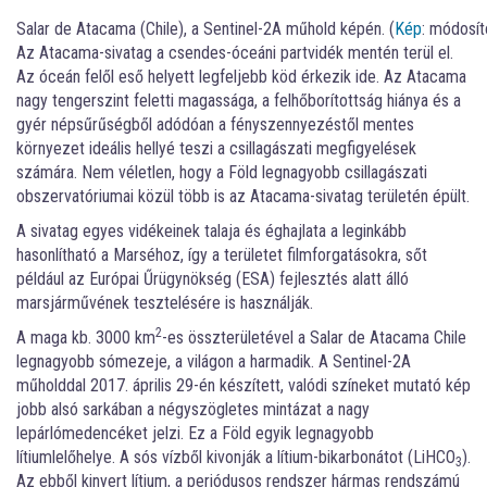
Salar de Atacama (Chile), a Sentinel-2A műhold képén. (
Kép
: módosít
Az Atacama-sivatag a csendes-óceáni partvidék mentén terül el.
Az óceán felől eső helyett legfeljebb köd érkezik ide. Az Atacama
nagy tengerszint feletti magassága, a felhőborítottság hiánya és a
gyér népsűrűségből adódóan a fényszennyezéstől mentes
környezet ideális hellyé teszi a csillagászati megfigyelések
számára. Nem véletlen, hogy a Föld legnagyobb csillagászati
obszervatóriumai közül több is az Atacama-sivatag területén épült.
A sivatag egyes vidékeinek talaja és éghajlata a leginkább
hasonlítható a Marséhoz, így a területet filmforgatásokra, sőt
például az Európai Űrügynökség (ESA) fejlesztés alatt álló
marsjárművének tesztelésére is használják.
2
A maga kb. 3000 km
-es összterületével a Salar de Atacama Chile
legnagyobb sómezeje, a világon a harmadik. A Sentinel-2A
műholddal 2017. április 29-én készített, valódi színeket mutató kép
jobb alsó sarkában a négyszögletes mintázat a nagy
lepárlómedencéket jelzi. Ez a Föld egyik legnagyobb
lítiumlelőhelye. A sós vízből kivonják a lítium-bikarbonátot (LiHCO
).
3
Az ebből kinyert lítium, a periódusos rendszer hármas rendszámú