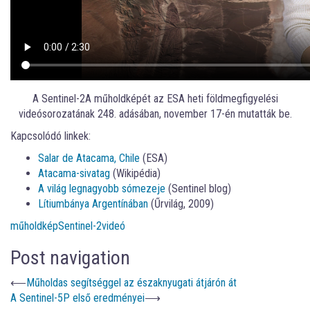
A Sentinel-2A műholdképét az ESA heti földmegfigyelési
videósorozatának 248. adásában, november 17-én mutatták be.
Kapcsolódó linkek:
Salar de Atacama, Chile
(ESA)
Atacama-sivatag
(Wikipédia)
A világ legnagyobb sómezeje
(Sentinel blog)
Lítiumbánya Argentínában
(Űrvilág, 2009)
műholdkép
Sentinel-2
videó
Post navigation
⟵
Műholdas segítséggel az északnyugati átjárón át
A Sentinel-5P első eredményei
⟶