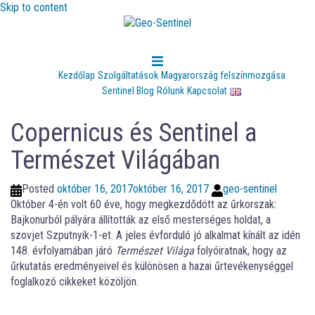
Skip to content
Kezdőlap
Szolgáltatások
Magyarország felszínmozgása
Sentinel Blog
Rólunk
Kapcsolat
Copernicus és Sentinel a
Természet Világában
Posted
október 16, 2017
október 16, 2017
geo-sentinel
Október 4-én volt 60 éve, hogy megkezdődött az űrkorszak:
Bajkonurból pályára állították az első mesterséges holdat, a
szovjet Szputnyik-1-et. A jeles évforduló jó alkalmat kínált az idén
148. évfolyamában járó
Természet Világa
folyóiratnak, hogy az
űrkutatás eredményeivel és különösen a hazai űrtevékenységgel
foglalkozó cikkeket közöljön.