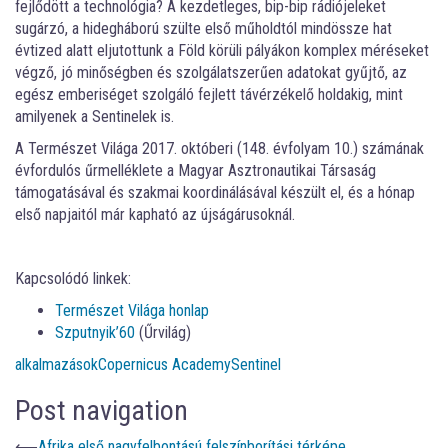
fejlődött a technológia? A kezdetleges, bip-bip rádiójeleket
sugárzó, a hidegháború szülte első műholdtól mindössze hat
évtized alatt eljutottunk a Föld körüli pályákon komplex méréseket
végző, jó minőségben és szolgálatszerűen adatokat gyűjtő, az
egész emberiséget szolgáló fejlett távérzékelő holdakig, mint
amilyenek a Sentinelek is.
A Természet Világa 2017. októberi (148. évfolyam 10.) számának
évfordulós űrmelléklete a Magyar Asztronautikai Társaság
támogatásával és szakmai koordinálásával készült el, és a hónap
első napjaitól már kapható az újságárusoknál.
Kapcsolódó linkek:
Természet Világa honlap
Szputnyik’60
(Űrvilág)
alkalmazások
Copernicus Academy
Sentinel
Post navigation
⟵
Afrika első nagyfelbontású felszínborítási térképe