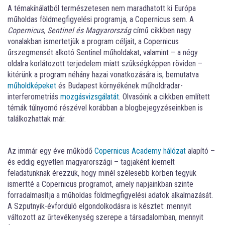
A témakínálatból természetesen nem maradhatott ki Európa
műholdas földmegfigyelési programja, a Copernicus sem. A
Copernicus, Sentinel és Magyarország
című cikkben nagy
vonalakban ismertetjük a program céljait, a Copernicus
űrszegmensét alkotó Sentinel műholdakat, valamint – a négy
oldalra korlátozott terjedelem miatt szükségképpen röviden –
kitérünk a program néhány hazai vonatkozására is, bemutatva
műholdképeket
és Budapest környékének műholdradar-
interferometriás
mozgásvizsgálatát
. Olvasóink a cikkben említett
témák túlnyomó részével korábban a blogbejegyzéseinkben is
találkozhattak már.
Az immár egy éve működő
Copernicus Academy hálózat
alapító –
és eddig egyetlen magyarországi – tagjaként kiemelt
feladatunknak érezzük, hogy minél szélesebb körben tegyük
ismertté a Copernicus programot, amely napjainkban szinte
forradalmasítja a műholdas földmegfigyelési adatok alkalmazását.
A Szputnyik-évforduló elgondolkodásra is késztet: mennyit
változott az űrtevékenység szerepe a társadalomban, mennyit