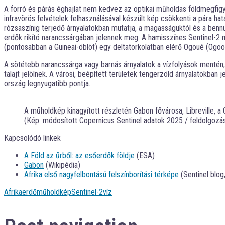
A forró és párás éghajlat nem kedvez az optikai műholdas földmegfigyel
infravörös felvételek felhasználásával készült kép csökkenti a pára ha
rózsaszínig terjedő árnyalatokban mutatja, a magasságuktól és a bennük
erdők rikító narancssárgában jelennek meg. A hamisszínes Sentinel-2 m
(pontosabban a Guineai-öblöt) egy deltatorkolatban elérő Ogoué (Ogoou
A sötétebb narancssárga vagy barnás árnyalatok a vízfolyások mentén,
talajt jelölnek. A városi, beépített területek tengerzöld árnyalatokb
ország legnyugatibb pontja.
A műholdkép kinagyított részletén Gabon fővárosa, Libreville, a 
(Kép: módosított Copernicus Sentinel adatok 2025 / feldolgozá
Kapcsolódó linkek
A Föld az űrből: az esőerdők földje
(ESA)
Gabon
(Wikipédia)
Afrika első nagyfelbontású felszínborítási térképe
(Sentinel blog
Afrika
erdő
műholdkép
Sentinel-2
víz