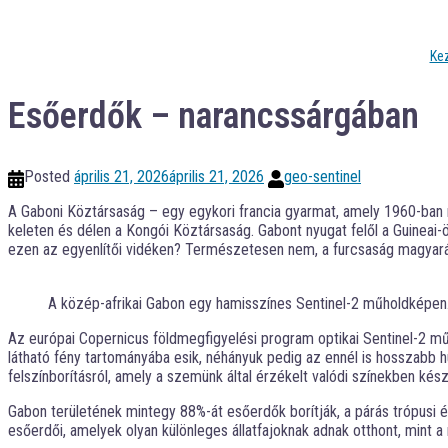
Ke
Esőerdők – narancssárgában
Posted
április 21, 2026
április 21, 2026
geo-sentinel
A Gaboni Köztársaság – egy egykori francia gyarmat, amely 1960-ban 
keleten és délen a Kongói Köztársaság. Gabont nyugat felől a Guineai-
ezen az egyenlítői vidéken? Természetesen nem, a furcsaság magyará
A közép-afrikai Gabon egy hamisszínes Sentinel-2 műholdképen.
Az európai Copernicus földmegfigyelési program optikai Sentinel-2 m
látható fény tartományába esik, néhányuk pedig az ennél is hosszabb h
felszínborításról, amely a szemünk által érzékelt valódi színekben kész
Gabon területének mintegy 88%-át esőerdők borítják, a párás trópusi é
esőerdői, amelyek olyan különleges állatfajoknak adnak otthont, mint a n