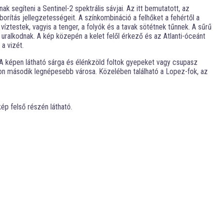
 segíteni a Sentinel-2 spektrális sávjai. Az itt bemutatott, az
borítás jellegzetességeit. A színkombináció a felhőket a fehértől a
íztestek, vagyis a tenger, a folyók és a tavak sötétnek tűnnek. A sűrű
 uralkodnak. A kép közepén a kelet felől érkező és az Atlanti-óceánt
a vizét.
 A képen látható sárga és élénkzöld foltok gyepeket vagy csupasz
Gabon második legnépesebb városa. Közelében található a Lopez-fok, az
kép felső részén látható.