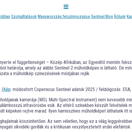
zdőlap
Szolgáltatások
Magyarország felszínmozgása
Sentinel Blog
Rólunk
Ka
nyerte el függetlenségét – Közép-Afrikában, az Egyenlítő mentén feks
öböl határolja, amely az alábbi Sentinel-2 műholdképen is látható. De mi
zata a műholdkép színezésének módjában rejlik.
 (
Kép
: módosított Copernicus Sentinel adatok 2025 / feldolgozás: ESA
űholdjainak kamerája (MSI, Multi-Spectral Instrument) nem kevesebb mi
ullámhosszú infravörösbe esik. Az eltérő színekben készült felvételek m
ült képeken rejtve marad. Ilyen hamisszínes műholdképet láthatunk itt is
ghajlatnak köszönhetően. Az sem véletlen, hogy ez a világ leggyérebben l
yugati síkvidéki gorillák és a kritikusan veszélyeztetett erdei elefántok.