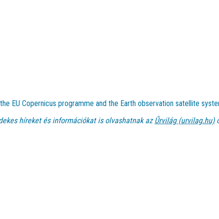
t the EU Copernicus programme and the Earth observation satellite syste
dekes híreket és információkat is olvashatnak az
Űrvilág (urvilag.hu)
o