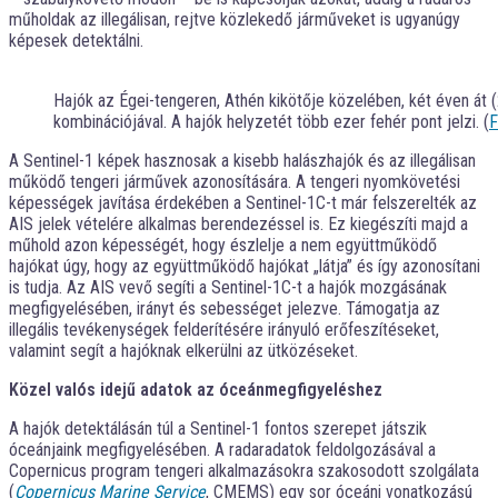
műholdak az illegálisan, rejtve közlekedő járműveket is ugyanúgy
képesek detektálni.
Hajók az Égei-tengeren, Athén kikötője közelében, két éven át
kombinációjával. A hajók helyzetét több ezer fehér pont jelzi. (
F
A Sentinel-1 képek hasznosak a kisebb halászhajók és az illegálisan
működő tengeri járművek azonosítására. A tengeri nyomkövetési
képességek javítása érdekében a Sentinel-1C-t már felszerelték az
AIS jelek vételére alkalmas berendezéssel is. Ez kiegészíti majd a
műhold azon képességét, hogy észlelje a nem együttműködő
hajókat úgy, hogy az együttműködő hajókat „látja” és így azonosítani
is tudja. Az AIS vevő segíti a Sentinel-1C-t a hajók mozgásának
megfigyelésében, irányt és sebességet jelezve. Támogatja az
illegális tevékenységek felderítésére irányuló erőfeszítéseket,
valamint segít a hajóknak elkerülni az ütközéseket.
Közel valós idejű adatok az óceánmegfigyeléshez
A hajók detektálásán túl a Sentinel-1 fontos szerepet játszik
óceánjaink megfigyelésében. A radaradatok feldolgozásával a
Copernicus program tengeri alkalmazásokra szakosodott szolgálata
(
Copernicus Marine Service
, CMEMS) egy sor óceáni vonatkozású