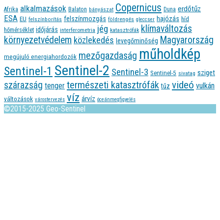
Copernicus
alkalmazások
erdőtűz
Afrika
Balaton
bányászat
Duna
ESA
felszínmozgás
hajózás
EU
híd
felszínborítás
földrengés
gleccser
jég
klímaváltozás
időjárás
hőmérséklet
interferometria
katasztrófák
környezetvédelem
Magyarország
közlekedés
levegőminőség
műholdkép
mezőgazdaság
megújuló energiahordozók
Sentinel-2
Sentinel-1
Sentinel-3
sziget
Sentinel-5
sivatag
videó
természeti katasztrófák
szárazság
tenger
vulkán
tűz
víz
árvíz
változások
várostervezés
óceánmegfigyelés
©2015-2025 Geo-Sentinel