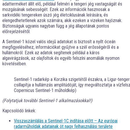
adatterméket állít elő, például felméri a tengeri jég vastagságát és
mozgásának sebességét. Ezek az információk hasznosak a
sarkvidéki tengereken úszó jég életciklusának leírására, és
elengedhetetlenek azok számára, akik ezeken a vizeken hajóznak.
Biztonságuk ugyanis nagyban függ a jég állapotának pontos
előrejelzésétől.
A Sentinel-1 közel valós idejű adatokat is biztosít a nyílt óceán
megfigyeléséhez, információkat gyűjtve a szél erősségéről és a
hullámokról. Ezek az adatok segítenek például a káros
algavirágzások, az olajfoltok és egyéb felszíni anomáliák nyomon
követésében.
Sentinel-1 radarkép a Korzika szigetétől északra, a Ligur-tenger
csillapítja a hullámzás amplitúdóját, így megváltoztatja a vízfel
Copernicus Sentinel-1 műholdkép)
(Folytatjuk további Sentinel-1 alkalmazásokkal!)
Kapcsolódó linkek:
Visszaszámlálás a Sentinel-1C indítása előtt – Az európai
radarműholdak adatainak öt nagy felhasználási területe