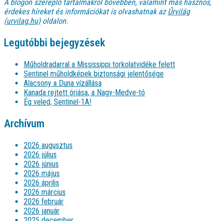
A blogon szereplő tartalmakról bővebben, valamint más hasznos,
érdekes híreket és információkat is olvashatnak az
Űrvilág
(urvilag.hu)
oldalon.
Legutóbbi bejegyzések
Műholdradarral a Mississippi torkolatvidéke felett
Sentinel műholdképek biztonsági jelentősége
Alacsony a Duna vízállása
Kanada rejtett óriása, a Nagy-Medve-tó
Ég veled, Sentinel-1A!
Archívum
2026 augusztus
2026 július
2026 június
2026 május
2026 április
2026 március
2026 február
2026 január
2025 december