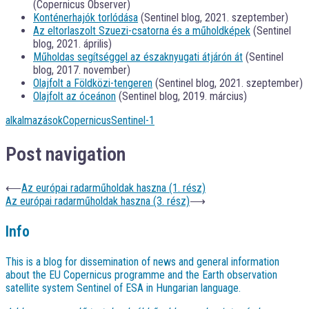
(Copernicus Observer)
Konténerhajók torlódása
(Sentinel blog, 2021. szeptember)
Az eltorlaszolt Szuezi-csatorna és a műholdképek
(Sentinel
blog, 2021. április)
Műholdas segítséggel az északnyugati átjárón át
(Sentinel
blog, 2017. november)
Olajfolt a Földközi-tengeren
(Sentinel blog, 2021. szeptember)
Olajfolt az óceánon
(Sentinel blog, 2019. március)
alkalmazások
Copernicus
Sentinel-1
Post navigation
⟵
Az európai radarműholdak haszna (1. rész)
Az európai radarműholdak haszna (3. rész)
⟶
Info
This is a blog for dissemination of news and general information
about the EU Copernicus programme and the Earth observation
satellite system Sentinel of ESA in Hungarian language.