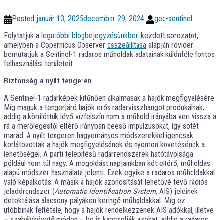
Posted
január 13, 2025
december 29, 2024
geo-sentinel
Folytatjuk a
legutóbbi blogbejegyzésünkben
kezdett sorozatot,
amelyben a Copernicus Observer
összeállítása
alapján röviden
bemutatjuk a Sentinel-1 radaros műholdak adatainak különféle fontos
felhasználási területeit.
Biztonság a nyílt tengeren
A Sentinel-1 radarképek kitűnően alkalmasak a hajók megfigyelésére.
Míg maguk a tengerjáró hajók erős radarvisszhangot produkálnak,
addig a körülöttük lévő vízfelszín nem a műhold irányába veri vissza a
rá a merőlegestől eltérő irányban beeső impulzusokat, így sötét
marad. A nyílt tengeren hagyományos módszerekkel igencsak
korlátozottak a hajók megfigyelésének és nyomon követésének a
lehetőségei. A parti telepítésű radarrendszerek hatótávolsága
például nem túl nagy. A megoldást napjainkban két eltérő, műholdas
alapú módszer használata jelenti. Ezek egyike a radaros műholdakkal
való képalkotás. A másik a hajók azonosítását lehetővé tevő rádiós
jeladórendszer (
Automatic Identification System
, AIS) jeleinek
detektálása alacsony pályákon keringő műholdakkal. Míg ez
utóbbinak feltétele, hogy a hajók rendelkezzenek AIS adókkal, illetve
– szabálykövető módon – be is kapcsolják azokat, addig a radaros