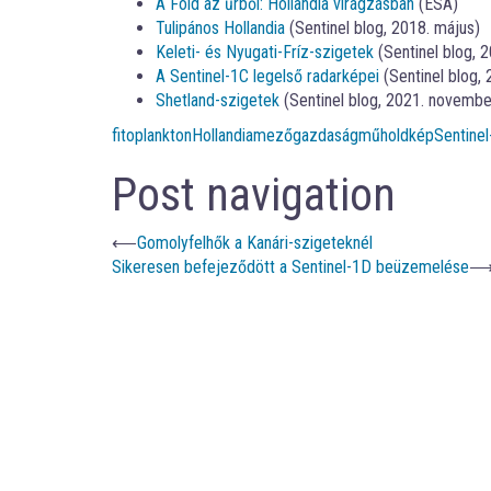
A Föld az űrből: Hollandia virágzásban
(ESA)
Tulipános Hollandia
(Sentinel blog, 2018. május)
Keleti- és Nyugati-Fríz-szigetek
(Sentinel blog, 
A Sentinel-1C legelső radarképei
(Sentinel blog,
Shetland-szigetek
(Sentinel blog, 2021. novembe
fitoplankton
Hollandia
mezőgazdaság
műholdkép
Sentinel
Post navigation
⟵
Gomolyfelhők a Kanári-szigeteknél
Sikeresen befejeződött a Sentinel-1D beüzemelése