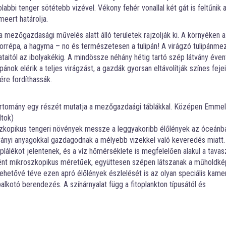
olabbi tenger sötétebb vizével. Vékony fehér vonallal két gát is feltűnik 
eert határolja.
a mezőgazdasági művelés alatt álló területek rajzolják ki. A környéken 
orrépa, a hagyma – no és természetesen a tulipán! A virágzó tulipánme
ataitól az ibolyakékig. A mindössze néhány hétig tartó szép látvány éve
ipánok elérik a teljes virágzást, a gazdák gyorsan eltávolítják színes fejei
re fordíthassák.
tartomány egy részét mutatja a mezőgazdaági táblákkal. Középen Emmelo
ltok)
roszkopikus tengeri növények messze a leggyakoribb élőlények az óceánb
sványi anyagokkal gazdagodnak a mélyebb vizekkel való keveredés miatt.
lálékot jelentenek, és a víz hőmérséklete is megfelelően alakul a tavas
ént mikroszkopikus méretűek, együttesen szépen látszanak a műholdké
 lehetővé téve ezen apró élőlények észlelését is az olyan speciális kame
alkotó berendezés. A színárnyalat függ a fitoplankton típusától és