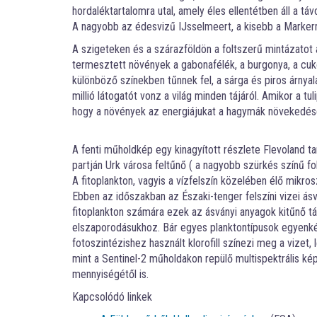
hordaléktartalomra utal, amely éles ellentétben áll a táv
A nagyobb az édesvizű IJsselmeert, a kisebb a Markerm
A szigeteken és a szárazföldön a foltszerű mintázatot 
termesztett növények a gabonafélék, a burgonya, a cuk
különböző színekben tűnnek fel, a sárga és piros árnyal
millió látogatót vonz a világ minden tájáról. Amikor a tul
hogy a növények az energiájukat a hagymák növekedésé
A fenti műholdkép egy kinagyított részlete Flevoland 
partján Urk városa feltűnő ( a nagyobb szürkés színű fo
A fitoplankton, vagyis a vízfelszín közelében élő mik
Ebben az időszakban az Északi-tenger felszíni vizei á
fitoplankton számára ezek az ásványi anyagok kitűnő táp
elszaporodásukhoz. Bár egyes planktontípusok egyenk
fotoszintézishez használt klorofill színezi meg a vizet,
mint a Sentinel-2 műholdakon repülő multispektrális kép
mennyiségétől is.
Kapcsolódó linkek