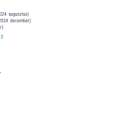
2024. augusztus)
 2024. december)
r)
-2
⟶