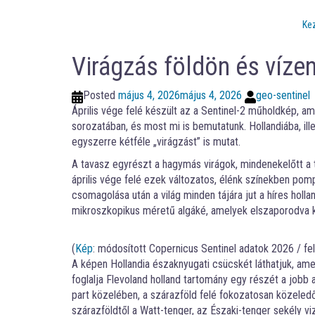
Ke
Virágzás földön és víze
Posted
május 4, 2026
május 4, 2026
geo-sentinel
Április vége felé készült az a Sentinel-2 műholdkép, 
sorozatában, és most mi is bemutatunk. Hollandiába, il
egyszerre kétféle „virágzást” is mutat.
A tavasz egyrészt a hagymás virágok, mindenekelőtt a t
április vége felé ezek változatos, élénk színekben po
csomagolása után a világ minden tájára jut a híres holla
mikroszkopikus méretű algáké, amelyek elszaporodva k
(
Kép
: módosított Copernicus Sentinel adatok 2026 / f
A képen Hollandia északnyugati csücskét láthatjuk, ame
foglalja Flevoland holland tartomány egy részét a jobb 
part közelében, a szárazföld felé fokozatosan közeledő
szárazföldtől a Watt-tenger, az Északi-tenger sekély v