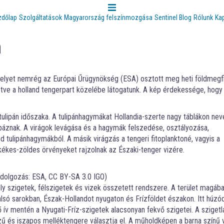
zdőlap
Szolgáltatások
Magyarország felszínmozgása
Sentinel Blog
Rólunk
Ka
n
amelyet nemrég az Európai Űrügynökség (ESA) osztott meg heti földmegf
letve a holland tengerpart közelébe látogatunk. A kép érdekessége, hogy
ulipán időszaka. A tulipánhagymákat Hollandia-szerte nagy táblákon neve
mpáznak. A virágok levágása és a hagymák felszedése, osztályozása,
nd tulipánhagymákból. A másik virágzás a tengeri fitoplanktoné, vagyis a
ékes-zöldes örvényeket rajzolnak az Északi-tenger vizére.
eldolgozás: ESA, CC BY-SA 3.0 IGO)
ly szigetek, félszigetek és vizek összetett rendszere. A terület magáb
alsó sarokban, Észak-Hollandot nyugaton és Frízföldet északon. Itt húzó
 ív mentén a Nyugati-Fríz-szigetek alacsonyan fekvő szigetei. A szigetl
izű és iszapos melléktengere választja el. A műholdképen a barna színű 