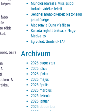
Műholdradarral a Mississippi
a képen.
torkolatvidéke felett
Sentinel műholdképek biztonsági
a főbb
jelentősége
zők
Alacsony a Duna vízállása
nte több
Kanada rejtett óriása, a Nagy-
ket,
Medve-tó
Ég veled, Sentinel-1A!
Archívum
ord, balra lent, az IJsselmeer
2026 augusztus
an.
2026 július
 A
2026 június
zi
2026 május
peken. A
2026 április
rákkal,
2026 március
2026 február
2026 január
2025 december