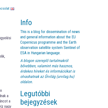
pcsolat
Info
This is a blog for dissemination of news
and general information about the EU
igyelési
Copernicus programme and the Earth
observation satellite system Sentinel of
ESA in Hungarian language.
lik,
A blogon szereplő tartalmakról
bővebben, valamint más hasznos,
érdekes híreket és információkat is
olvashatnak az
Űrvilág (urvilag.hu)
oldalon.
an
Legutóbbi
dnak a
bejegyzések
áncot a
víz nagy