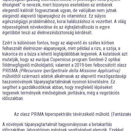
éhségnek” is nevezik, mert bizonyos esetekben az emberek
elegendő kalóriát fogyasztanak ugyan, de valójában nem jutnak
elegendő alapvető tápanyaghoz és vitaminhoz. Ez súlyos
egészségügyi problémákhoz, korai halálozáshoz is vezethet. A világ
népességének növekedése és az éghajlatváltozás is egyre
égetőbbé teszi az élelmezésbiztonság kérdését.
Ezért is különösen fontos, hogy az alapvető és széles körben
felhasznált élelmiszer-alapanyagok, mint például a rizs, a szója, a
kukorica és a búza a lehető legtáplálóbbak legyenek. A kutatások azt
mutatják, hogy az európai Copernicus program Sentinel-2 optikai
földmegfigyelő műholdjaitól, valamint a 2019-ben felbocsátott olasz
PRISMA
(PRecursore IperSpettrale della Missione Applicativa)
műholdtól származó adatok alkalmasak az alapvető mezőgazdasági
haszonnövények tápanyagtartalmának nyomon követésére. Ez
segíthet a gazdálkodóknak abban, hogy megfelelő lépéseket
tegyenek terményeik minőségének javítására, még a vegetációs
időszakban.
Az olasz PRIMA hiperspektrális távérzékelő műhold. (Fantáziak
A növények tápanyagtartalmát hagyományosan a betakarítás
időszakában, laboratórium mérések segítségével elemzik. Ezekkel