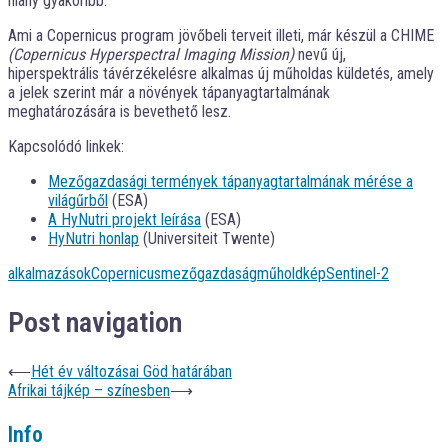
hiány gyakoribb.
Ami a Copernicus program jövőbeli terveit illeti, már készül a CHIME
(Copernicus Hyperspectral Imaging Mission)
nevű új,
hiperspektrális távérzékelésre alkalmas új műholdas küldetés, amely
a jelek szerint már a növények tápanyagtartalmának
meghatározására is bevethető lesz.
Kapcsolódó linkek:
Mezőgazdasági termények tápanyagtartalmának mérése a
világűrből
(ESA)
A HyNutri projekt leírása
(ESA)
HyNutri honlap
(Universiteit Twente)
alkalmazások
Copernicus
mezőgazdaság
műholdkép
Sentinel-2
Post navigation
⟵
Hét év változásai Göd határában
Afrikai tájkép – színesben
⟶
Info