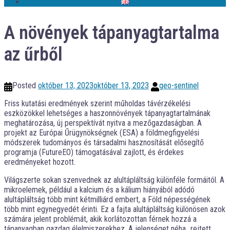
A növények tápanyagtartalma
az űrből
Posted
október 13, 2023
október 13, 2023
geo-sentinel
Friss kutatási eredmények szerint műholdas távérzékelési
eszközökkel lehetséges a haszonnövények tápanyagtartalmának
meghatározása, új perspektívát nyitva a mezőgazdaságban. A
projekt az Európai Űrügynökségnek (ESA) a földmegfigyelési
módszerek tudományos és társadalmi hasznosítását elősegítő
programja (FutureEO) támogatásával zajlott, és érdekes
eredményeket hozott.
Világszerte sokan szenvednek az alultápláltság különféle formáitól. A
mikroelemek, például a kalcium és a kálium hiányából adódó
alultápláltság több mint kétmilliárd embert, a Föld népességének
több mint egynegyedét érinti. Ez a fajta alultápláltság különösen azok
számára jelent problémát, akik korlátozottan férnek hozzá a
tápanyagban gazdag élelmiszerekhez. A jelenséget néha „rejtett