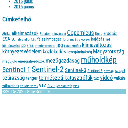
2016 július
2016 június
Címkefelhő
Copernicus
alkalmazások
erdőtűz
Afrika
Balaton
bányászat
Duna
ESA
felszínmozgás
hajózás
EU
híd
felszínborítás
földrengés
gleccser
jég
klímaváltozás
időjárás
hőmérséklet
interferometria
katasztrófák
környezetvédelem
Magyarország
közlekedés
levegőminőség
műholdkép
mezőgazdaság
megújuló energiahordozók
Sentinel-2
Sentinel-1
Sentinel-3
sziget
Sentinel-5
sivatag
videó
természeti katasztrófák
szárazság
tenger
vulkán
tűz
víz
árvíz
változások
várostervezés
óceánmegfigyelés
©2015-2025 Geo-Sentinel