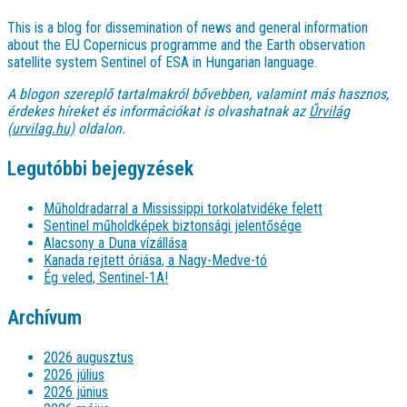
This is a blog for dissemination of news and general information
about the EU Copernicus programme and the Earth observation
satellite system Sentinel of ESA in Hungarian language.
A blogon szereplő tartalmakról bővebben, valamint más hasznos,
érdekes híreket és információkat is olvashatnak az
Űrvilág
(urvilag.hu)
oldalon.
Legutóbbi bejegyzések
Műholdradarral a Mississippi torkolatvidéke felett
Sentinel műholdképek biztonsági jelentősége
Alacsony a Duna vízállása
Kanada rejtett óriása, a Nagy-Medve-tó
Ég veled, Sentinel-1A!
Archívum
2026 augusztus
2026 július
2026 június