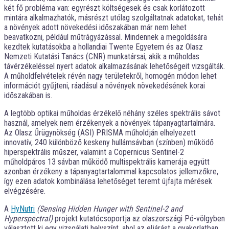
két fő probléma van: egyrészt költségesek és csak korlátozott
mintára alkalmazhatók, másrészt utólag szolgáltatnak adatokat, tehát
a növények adott növekedési időszakában már nem lehet
beavatkozni, például műtrágyázással. Mindennek a megoldására
kezdtek kutatásokba a hollandiai Twente Egyetem és az Olasz
Nemzeti Kutatási Tanács (CNR) munkatársai, akik a műholdas
távérzékeléssel nyert adatok alkalmazásának lehetőségeit vizsgálták.
A műholdfelvételek révén nagy területekről, homogén módon lehet
információt gyűjteni, ráadásul a növények növekedésének korai
időszakában is.
A legtöbb optikai műholdas érzékelő néhány széles spektrális sávot
használ, amelyek nem érzékenyek a növények tápanyagtartalmára.
Az Olasz Űrügynökség (ASI) PRISMA műholdján elhelyezett
innovatív, 240 különböző keskeny hullámsávban (színben) működő
hiperspektrális műszer, valamint a Copernicus Sentinel-2
műholdpáros 13 sávban működő multispektrális kamerája együtt
azonban érzékeny a tápanyagtartalommal kapcsolatos jellemzőkre,
így ezen adatok kombinálása lehetőséget teremt újfajta mérések
elvégzésére.
A
HyNutri
(Sensing Hidden Hunger with Sentinel-2 and
Hyperspectral)
projekt kutatócsoportja az olaszországi Pó-völgyben
választott ki egy vizsgálati helyszínt, ahol az eljárást a gyakorlatban