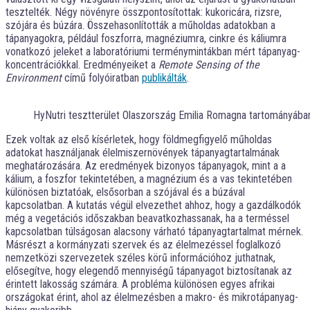
tesztelték. Négy növényre összpontosítottak: kukoricára, rizsre,
szójára és búzára. Összehasonlították a műholdas adatokban a
tápanyagokra, például foszforra, magnéziumra, cinkre és káliumra
vonatkozó jeleket a laboratóriumi terménymintákban mért tápanyag-
koncentrációkkal. Eredményeiket a
Remote Sensing of the
Environment
című folyóiratban
publikálták
.
HyNutri tesztterület Olaszország Emilia Romagna tartományában
Ezek voltak az első kísérletek, hogy földmegfigyelő műholdas
adatokat használjanak élelmiszernövények tápanyagtartalmának
meghatározására. Az eredmények bizonyos tápanyagok, mint a a
kálium, a foszfor tekintetében, a magnézium és a vas tekintetében
különösen biztatóak, elsősorban a szójával és a búzával
kapcsolatban. A kutatás végül elvezethet ahhoz, hogy a gazdálkodók
még a vegetációs időszakban beavatkozhassanak, ha a terméssel
kapcsolatban túlságosan alacsony várható tápanyagtartalmat mérnek.
Másrészt a kormányzati szervek és az élelmezéssel foglalkozó
nemzetközi szervezetek széles körű információhoz juthatnak,
elősegítve, hogy elegendő mennyiségű tápanyagot biztosítanak az
érintett lakosság számára. A probléma különösen egyes afrikai
országokat érint, ahol az élelmezésben a makro- és mikrotápanyag-