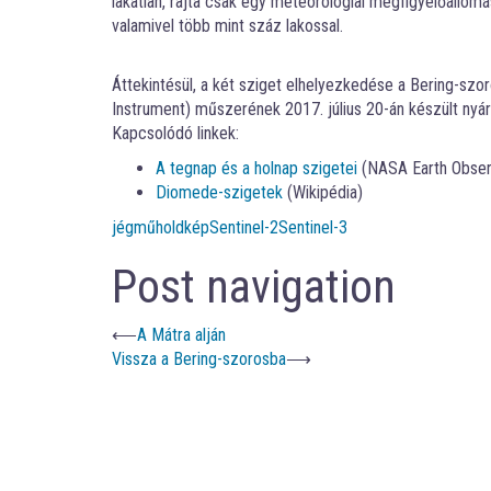
lakatlan, rajta csak egy meteorológiai megfigyelőállom
valamivel több mint száz lakossal.
Áttekintésül, a két sziget elhelyezkedése a Bering-sz
Instrument) műszerének 2017. július 20-án készült nyár
Kapcsolódó linkek:
A tegnap és a holnap szigetei
(NASA Earth Obser
Diomede-szigetek
(Wikipédia)
jég
műholdkép
Sentinel-2
Sentinel-3
Post navigation
⟵
A Mátra alján
Vissza a Bering-szorosba
⟶