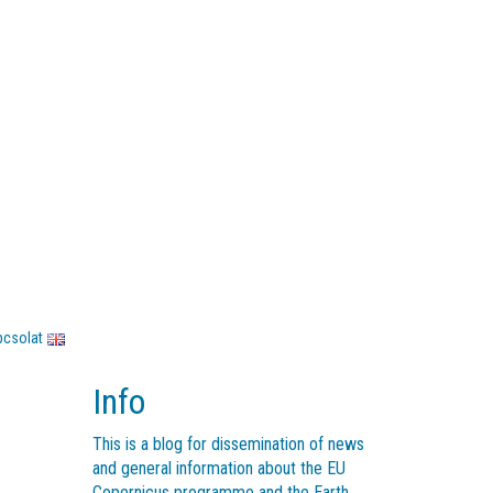
pcsolat
Info
This is a blog for dissemination of news
and general information about the EU
Copernicus programme and the Earth