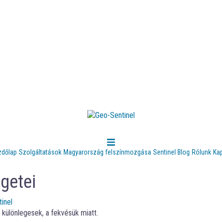
zdőlap
Szolgáltatások
Magyarország felszínmozgása
Sentinel Blog
Rólunk
Ka
getei
inel
 különlegesek, a fekvésük miatt.