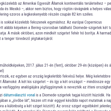
egközelebb az Amerikai Egyesült Államok kontinentális területeihez – p
ada és Mexikó –, akkor nem biztos, hogy rögtön rávágnánk a helyes válas
Bering-szoros a legkeskenyebb részén csupán 82 km széles.
 is sokkal közelebb fekszenek egymáshoz. Az európai Copernicus
ett alábbi képeken a Bering-szorosban található Diomede-szigetek két t
tatja. A másik októberi, azon mindkét szigetet fehér hó borítja. A harma
 a tenger töredező jégtakarójáról.
űholdképeken, 2017. július 21-én (fent), október 29-én (középen) és ápr
el)
tozik, ez egyben az ország legkeletibb fekvésű helye. Még keletebbre 
t Államoké. A két kis szigetet – és így a két országot – mindössze egy
a vasfüggöny analógiájára jégfüggönynek is nevezték az itteni országhat
özi
dátumválasztó vonal
is a Diomede-szigetek tagjai között húzódik. Ha 
ában a „jövőbe lát”, hiszen ott már eggyel későbbi napot mutatnak a na
óra a különbség a két sziget között). Az orosz sziget egyébként jelenle