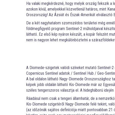
Ha valaki megkérdezné, hogy melyik ország fekszik a l
azokon kívül, amelyekkel közvetlenül határos, mint Kan
Oroszország! Az Ázsiát és Észak-Amerikát elválasztó 
De a két nagyhatalom szomszédos területei még ennél
földmegfigyelő program Sentinel-2 műholdjaival készít
látható. Ez első kép nyáron készült, a kopár felszínt mu
nem is nagyon lehet megkülönböztetni a szárazföldeket
A Diomede-szigetek valódi színeket mutató Sentinel-2 m
Copernicus Sentinel adatok / Sentinel Hub / Geo-Sentin
A bal oldalon látható Nagy-Diomede Oroszországhoz tar
képek jobb oldalán látható Kis-Diomede már az Egyesül
széles tengerszoros választja el. A hidegháború idején 
Ráadásul nem csak a tengeri államhatár, de a nemzetk
Kis-Diomede szigetéről Nagy-Diomede felé tekint, valój
(az időzónák sajátos definíciója miatt pontosabban 21 