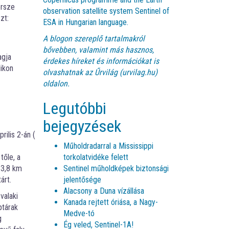
ersze
observation satellite system Sentinel of
zt:
ESA in Hungarian language.
A blogon szereplő tartalmakról
bővebben, valamint más hasznos,
agja
érdekes híreket és információkat is
dikon
olvashatnak az
Űrvilág (urvilag.hu)
oldalon.
Legutóbbi
bejegyzések
ilis 2-án (lent). (Képek: módosított
Műholdradarral a Mississippi
tőle, a
torkolatvidéke felett
 3,8 km
Sentinel műholdképek biztonsági
árt.
jelentősége
Alacsony a Duna vízállása
valaki
Kanada rejtett óriása, a Nagy-
ptárak
Medve-tó
g
Ég veled, Sentinel-1A!