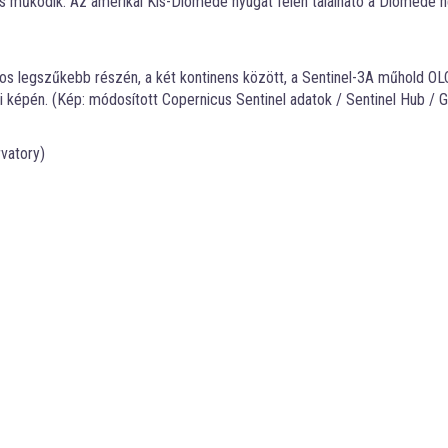
ás működik. Az amerikai Kis-Diomede nyugat felén található a Diomede n
oros legszűkebb részén, a két kontinens között, a Sentinel-3A műhold O
i képén. (Kép: módosított Copernicus Sentinel adatok / Sentinel Hub / G
vatory)