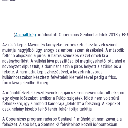
(
Animált kép
: módosított Copernicus Sentinel adatok 2018 / ES
Az első kép a Mayon és környéke természeteshez közeli színeit
mutatja, nagyjából úgy, ahogy az emberi szem érzékelné. A második
feltűnő alapszíne a piros. A hamis színezés ezzel emeli ki a
növényborítást. A vulkáni láva pusztítása jól megfigyelhető: ott, ahol a
növényzet elpusztult, a domináns szín a piros helyett a szürke és a
fekete. A harmadik kép színezésével, a közeli infravörös
hullámhosszakon készített felvételek kiemelésével pedig a friss,
forró láva jeleníthető meg.
A műholdfelvétel készítésének napján szerencsésen sikerült elkapni
egy olyan időszakot, amikor a Fülöp-szigetek fölött nem volt sűrű
felhőtakaró, így a műhold kamerája „lelátott” a felszínig. A képeket
csak néhány kisebb felhő fehér fehér foltja tarkítja.
A Copernicus program radaros Sentinel-1 műholdjait nem zavarja a
felhőzet. Alább két, a Sentinel-2 felvételhez közeli időpontokban