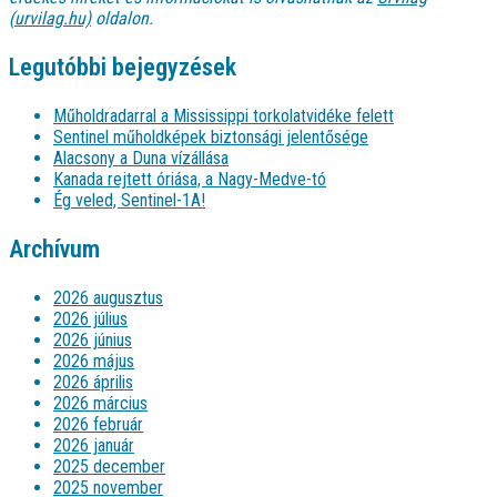
(urvilag.hu)
oldalon.
Legutóbbi bejegyzések
Műholdradarral a Mississippi torkolatvidéke felett
Sentinel műholdképek biztonsági jelentősége
Alacsony a Duna vízállása
Kanada rejtett óriása, a Nagy-Medve-tó
Ég veled, Sentinel-1A!
Archívum
2026 augusztus
2026 július
2026 június
2026 május
2026 április
2026 március
2026 február
2026 január
2025 december
2025 november