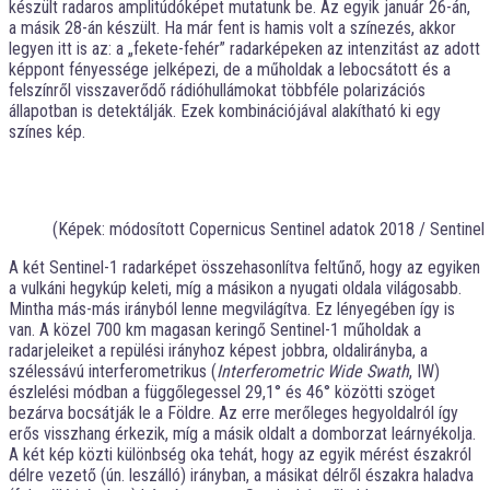
készült radaros amplitúdóképet mutatunk be. Az egyik január 26-án,
a másik 28-án készült. Ha már fent is hamis volt a színezés, akkor
legyen itt is az: a „fekete-fehér” radarképeken az intenzitást az adott
képpont fényessége jelképezi, de a műholdak a lebocsátott és a
felszínről visszaverődő rádióhullámokat többféle polarizációs
állapotban is detektálják. Ezek kombinációjával alakítható ki egy
színes kép.
(Képek: módosított Copernicus Sentinel adatok 2018 / Sentinel
A két Sentinel-1 radarképet összehasonlítva feltűnő, hogy az egyiken
a vulkáni hegykúp keleti, míg a másikon a nyugati oldala világosabb.
Mintha más-más irányból lenne megvilágítva. Ez lényegében így is
van. A közel 700 km magasan keringő Sentinel-1 műholdak a
radarjeleiket a repülési irányhoz képest jobbra, oldalirányba, a
szélessávú interferometrikus (
Interferometric Wide Swath
, IW)
észlelési módban a függőlegessel 29,1° és 46° közötti szöget
bezárva bocsátják le a Földre. Az erre merőleges hegyoldalról így
erős visszhang érkezik, míg a másik oldalt a domborzat leárnyékolja.
A két kép közti különbség oka tehát, hogy az egyik mérést északról
délre vezető (ún. leszálló) irányban, a másikat délről északra haladva