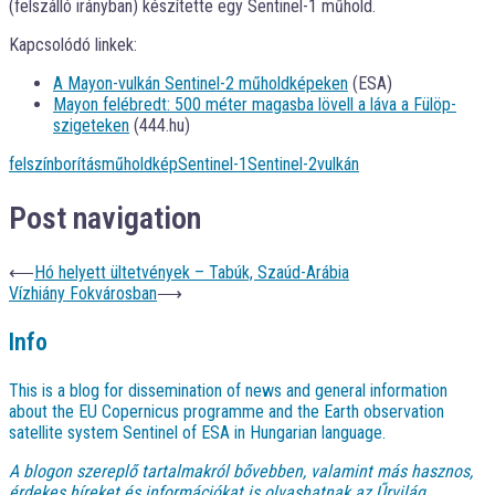
(felszálló irányban) készítette egy Sentinel-1 műhold.
Kapcsolódó linkek:
A Mayon-vulkán Sentinel-2 műholdképeken
(ESA)
Mayon felébredt: 500 méter magasba lövell a láva a Fülöp-
szigeteken
(444.hu)
felszínborítás
műholdkép
Sentinel-1
Sentinel-2
vulkán
Post navigation
⟵
Hó helyett ültetvények – Tabúk, Szaúd-Arábia
Vízhiány Fokvárosban
⟶
Info
This is a blog for dissemination of news and general information
about the EU Copernicus programme and the Earth observation
satellite system Sentinel of ESA in Hungarian language.
A blogon szereplő tartalmakról bővebben, valamint más hasznos,
érdekes híreket és információkat is olvashatnak az
Űrvilág