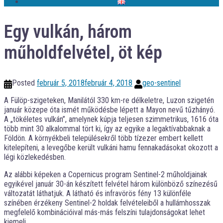
Egy vulkán, három
műholdfelvétel, öt kép
Posted
február 5, 2018
február 4, 2018
geo-sentinel
A Fülöp-szigeteken, Manilától 330 km-re délkeletre, Luzon szigetén
január közepe óta ismét működésbe lépett a Mayon nevű tűzhányó.
A „tökéletes vulkán”, amelynek kúpja teljesen szimmetrikus, 1616 óta
több mint 30 alkalommal tört ki, így az egyike a legaktívabbaknak a
Földön. A környékbeli településekről több tízezer embert kellett
kitelepíteni, a levegőbe került vulkáni hamu fennakadásokat okozott a
légi közlekedésben.
Az alábbi képeken a Copernicus program Sentinel-2 műholdjainak
egyikével január 30-án készített felvétel három különböző színezésű
változatát láthatjuk. A látható és infravörös fény 13 különféle
színében érzékeny Sentinel-2 holdak felvételeiből a hullámhosszak
megfelelő kombinációival más-más felszíni tulajdonságokat lehet
kiemeli.