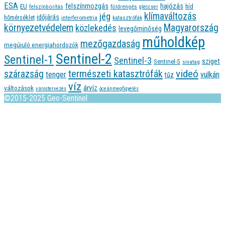
ESA
felszínmozgás
hajózás
EU
híd
felszínborítás
földrengés
gleccser
jég
klímaváltozás
időjárás
hőmérséklet
interferometria
katasztrófák
környezetvédelem
Magyarország
közlekedés
levegőminőség
műholdkép
mezőgazdaság
megújuló energiahordozók
Sentinel-2
Sentinel-1
Sentinel-3
sziget
Sentinel-5
sivatag
videó
természeti katasztrófák
szárazság
tenger
vulkán
tűz
víz
árvíz
változások
várostervezés
óceánmegfigyelés
©2015-2025 Geo-Sentinel