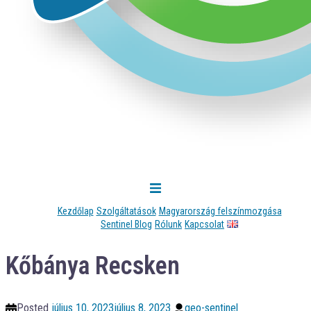
Kezdőlap
Szolgáltatások
Magyarország felszínmozgása
Sentinel Blog
Rólunk
Kapcsolat
Kőbánya Recsken
Posted
július 10, 2023
július 8, 2023
geo-sentinel