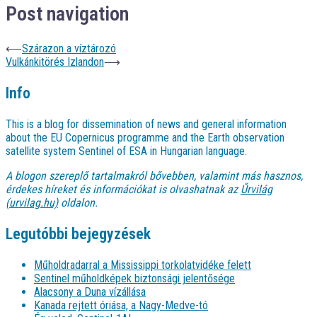
Post navigation
⟵
Szárazon a víztározó
Vulkánkitörés Izlandon
⟶
Info
This is a blog for dissemination of news and general information
about the EU Copernicus programme and the Earth observation
satellite system Sentinel of ESA in Hungarian language.
A blogon szereplő tartalmakról bővebben, valamint más hasznos,
érdekes híreket és információkat is olvashatnak az
Űrvilág
(urvilag.hu)
oldalon.
Legutóbbi bejegyzések
Műholdradarral a Mississippi torkolatvidéke felett
Sentinel műholdképek biztonsági jelentősége
Alacsony a Duna vízállása
Kanada rejtett óriása, a Nagy-Medve-tó