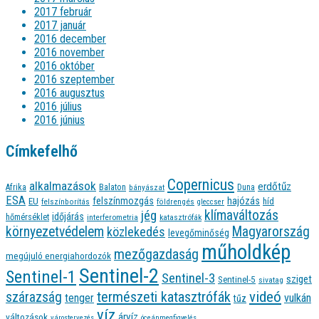
2017 február
2017 január
2016 december
2016 november
2016 október
2016 szeptember
2016 augusztus
2016 július
2016 június
Címkefelhő
Copernicus
alkalmazások
erdőtűz
Afrika
Balaton
bányászat
Duna
ESA
felszínmozgás
hajózás
EU
híd
felszínborítás
földrengés
gleccser
jég
klímaváltozás
időjárás
hőmérséklet
interferometria
katasztrófák
környezetvédelem
Magyarország
közlekedés
levegőminőség
műholdkép
mezőgazdaság
megújuló energiahordozók
Sentinel-2
Sentinel-1
Sentinel-3
sziget
Sentinel-5
sivatag
videó
természeti katasztrófák
szárazság
tenger
vulkán
tűz
víz
árvíz
változások
várostervezés
óceánmegfigyelés