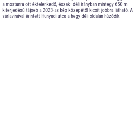
a mostanra ott éktelenkedő, észak–déli irányban mintegy 650 m
kiterjedésű tájseb a 2023-as kép közepétől kicsit jobbra látható. A
sárlavinával érintett Hunyadi utca a hegy déli oldalán húzódik.