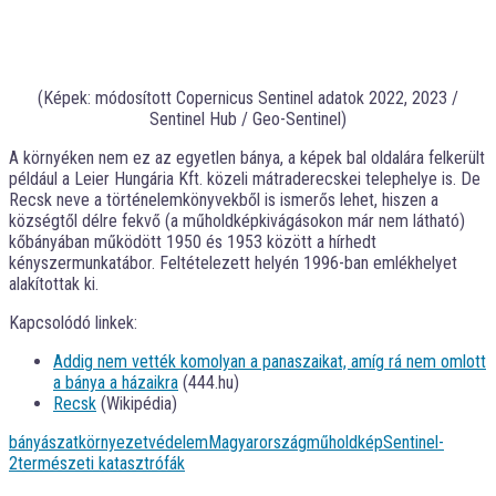
(Képek: módosított Copernicus Sentinel adatok 2022, 2023 /
Sentinel Hub / Geo-Sentinel)
A környéken nem ez az egyetlen bánya, a képek bal oldalára felkerült
például a Leier Hungária Kft. közeli mátraderecskei telephelye is. De
Recsk neve a történelemkönyvekből is ismerős lehet, hiszen a
községtől délre fekvő (a műholdképkivágásokon már nem látható)
kőbányában működött 1950 és 1953 között a hírhedt
kényszermunkatábor. Feltételezett helyén 1996-ban emlékhelyet
alakítottak ki.
Kapcsolódó linkek:
Addig nem vették komolyan a panaszaikat, amíg rá nem omlott
a bánya a házaikra
(444.hu)
Recsk
(Wikipédia)
bányászat
környezetvédelem
Magyarország
műholdkép
Sentinel-
2
természeti katasztrófák