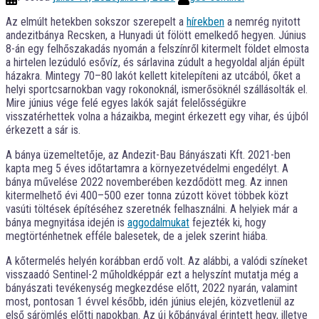
Az elmúlt hetekben sokszor szerepelt a
hírekben
a nemrég nyitott
andezitbánya Recsken, a Hunyadi út fölött emelkedő hegyen. Június
8-án egy felhőszakadás nyomán a felszínről kitermelt földet elmosta
a hirtelen lezúduló esővíz, és sárlavina zúdult a hegyoldal alján épült
házakra. Mintegy 70–80 lakót kellett kitelepíteni az utcából, őket a
helyi sportcsarnokban vagy rokonoknál, ismerősöknél szállásolták el.
Mire június vége felé egyes lakók saját felelősségükre
visszatérhettek volna a házaikba, megint érkezett egy vihar, és újból
érkezett a sár is.
A bánya üzemeltetője, az Andezit-Bau Bányászati Kft. 2021-ben
kapta meg 5 éves időtartamra a környezetvédelmi engedélyt. A
bánya művelése 2022 novemberében kezdődött meg. Az innen
kitermelhető évi 400–500 ezer tonna zúzott követ többek közt
vasúti töltések építéséhez szeretnék felhasználni. A helyiek már a
bánya megnyitása idején is
aggodalmukat
fejezték ki, hogy
megtörténhetnek efféle balesetek, de a jelek szerint hiába.
A kőtermelés helyén korábban erdő volt. Az alábbi, a valódi színeket
visszaadó Sentinel-2 műholdképpár ezt a helyszínt mutatja még a
bányászati tevékenység megkezdése előtt, 2022 nyarán, valamint
most, pontosan 1 évvel később, idén június elején, közvetlenül az
első sárömlés előtti napokban. Az új kőbányával érintett hegy, illetve