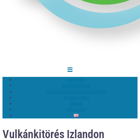
Kezdőlap
Szolgáltatások
Magyarország felszínmozgása
Sentinel Blog
Rólunk
Kapcsolat
Vulkánkitörés Izlandon