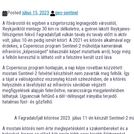
Posted
július 15, 2023
geo-sentinel
A fővárostól és egyben a szigetország legnagyobb városától,
Reykjavíktól mintegy 30 km-re délkeletre, a gyéren lakott Reykjanes-
félszigeten fekvő Fagradalsfjall vulkán tavaly és tavaly előtt is aktív
volt, július 10-én pedig ismét kitört. A 2021-es kitörés alkalmával egy
érdekes, a Copernicus program Sentinel-2 műholdjai kameráinak
infravörös „képességeit” kihasználó képet mutattunk arról, hogy még
a felhőn keresztül is látható volt a felszínre került izzó láva.
A Copernicus program honlapján, a nap képe rovatban közzétett
mostani Sentinel-2 felvétel készítését nem zavarták meg felhők. Így
a tájat a valóságoshoz viszonylag közeli színezésben, de a kitörés
helyszínén a lávafolyást az infravörös sávokban végzett
megfigyelések alapján felerősítve, narancssárga megjelenítésben
láthatjuk. Ugyancsak feltűnő a dél–délnyugat irányába terjedő
hatalmas füst- és gőzfelhő.
A Fagradalsfjall kitörése 2023. július 11-én készült Sentinel-2 m
A mostani kitörés nem érte meglepetésként a szakembereket és a