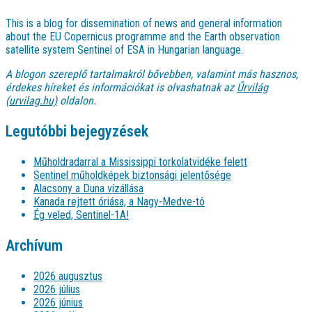
This is a blog for dissemination of news and general information
about the EU Copernicus programme and the Earth observation
satellite system Sentinel of ESA in Hungarian language.
A blogon szereplő tartalmakról bővebben, valamint más hasznos,
érdekes híreket és információkat is olvashatnak az
Űrvilág
(urvilag.hu)
oldalon.
Legutóbbi bejegyzések
Műholdradarral a Mississippi torkolatvidéke felett
Sentinel műholdképek biztonsági jelentősége
Alacsony a Duna vízállása
Kanada rejtett óriása, a Nagy-Medve-tó
Ég veled, Sentinel-1A!
Archívum
2026 augusztus
2026 július
2026 június