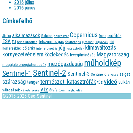
2016 július
2016 június
Címkefelhő
Copernicus
alkalmazások
erdőtűz
Afrika
Balaton
bányászat
Duna
ESA
felszínmozgás
hajózás
EU
híd
felszínborítás
földrengés
gleccser
jég
klímaváltozás
időjárás
hőmérséklet
interferometria
katasztrófák
környezetvédelem
Magyarország
közlekedés
levegőminőség
műholdkép
mezőgazdaság
megújuló energiahordozók
Sentinel-2
Sentinel-1
Sentinel-3
sziget
Sentinel-5
sivatag
videó
természeti katasztrófák
szárazság
tenger
vulkán
tűz
víz
árvíz
változások
várostervezés
óceánmegfigyelés
©2015-2025 Geo-Sentinel