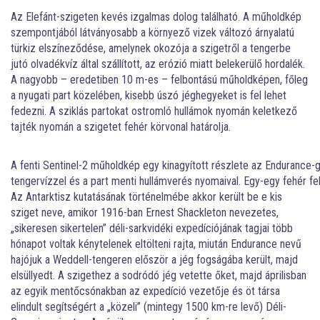
Az Elefánt-szigeten kevés izgalmas dolog található. A műholdkép
szempontjából látványosabb a környező vizek változó árnyalatú
türkiz elszíneződése, amelynek okozója a szigetről a tengerbe
jutó olvadékvíz által szállított, az erózió miatt belekerülő hordalék.
A nagyobb – eredetiben 10 m-es – felbontású műholdképen, főleg
a nyugati part közelében, kisebb úszó jéghegyeket is fel lehet
fedezni. A sziklás partokat ostromló hullámok nyomán keletkező
tajték nyomán a szigetet fehér körvonal határolja.
A fenti Sentinel-2 műholdkép egy kinagyított részlete az Endurance-
tengervízzel és a part menti hullámverés nyomaival. Egy-egy fehér fe
Az Antarktisz kutatásának történelmébe akkor került be e kis
sziget neve, amikor 1916-ban Ernest Shackleton nevezetes,
„sikeresen sikertelen” déli-sarkvidéki expedíciójának tagjai több
hónapot voltak kénytelenek eltölteni rajta, miután Endurance nevű
hajójuk a Weddell-tengeren először a jég fogságába került, majd
elsüllyedt. A szigethez a sodródó jég vetette őket, majd áprilisban
az egyik mentőcsónakban az expedíció vezetője és öt társa
elindult segítségért a „közeli” (mintegy 1500 km-re levő) Déli-