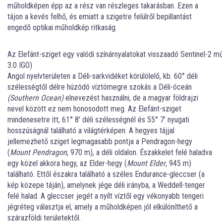
műholdképen épp az a rész van részleges takarásban. Ezen a
tájon a kevés felhő, és emiatt a szigetre felülről bepillantást
engedő optikai műholdkép ritkaság.
Az Elefánt-sziget egy valódi színárnyalatokat visszaadó Sentinel-2 m
3.0 IGO)
Angol nyelvterületen a Déli-sarkvidéket körülölelő, kb. 60° déli
szélességtől délre húzódó víztömegre szokás a Déli-óceán
(Southern Ocean)
elnevezést használni, de a magyar földrajzi
nevel között ez nem honosodott meg. Az Elefánt-sziget
mindenesetre itt, 61° 8′ déli szélességnél és 55° 7′ nyugati
hosszúságnál található a világtérképen. A hegyes tájjal
jellemezhető sziget legmagasabb pontja a Pendragon-hegy
(
Mount Pendragon
, 970 m), a déli oldalon. Északkelet felé haladva
egy közel akkora hegy, az Elder-hegy (
Mount Elder
, 945 m)
található. Ettől északra található a széles Endurance-gleccser (a
kép közepe táján), amelynek jége déli irányba, a Weddell-tenger
felé halad. A gleccser jegét a nyílt víztől egy vékonyabb tengeri
jégréteg választja el, amely a műholdképen jól elkülöníthető a
szárazföldi területektől.