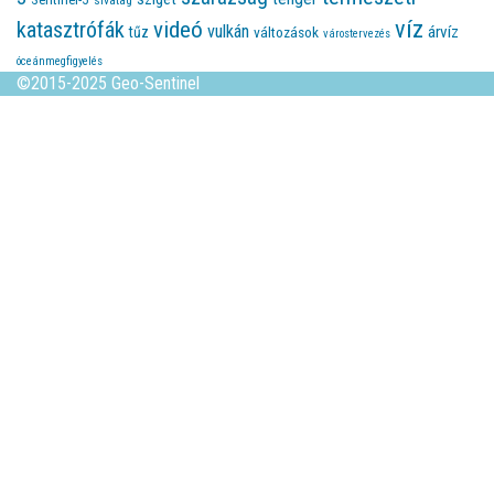
sivatag
víz
videó
katasztrófák
vulkán
árvíz
tűz
változások
várostervezés
óceánmegfigyelés
©2015-2025 Geo-Sentinel