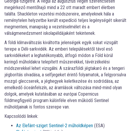
Georgia-szigetre. A végül az augusztus végén szerencsésen
megérkező mentőhajó mind a 22 ott maradt embert életben
találta. Shackleton vezetési módszereire, amelyeknek hála a
reménytelen helyzetbe került expedíció teljes legénységét sikerült
megmenteni, manapság a vezetéselmélet és a
válságmenedzsment iskolapéldájaként tekintenek.
A földi klímaváltozás kiváltotta jelenségek egyik sokat vizsgált
terepe a Déli-sarkvidék. Az emberi településektől távol eső
sarkvidékeket a leghatékonyabb, átfogó módon a Föld körül
keringő műholdakra telepített műszerekkel, távérzékelési
módszerekkel lehet vizsgálni. A szárazföldi jégtakaró és a tengeri
jégborítás olvadása, a selfjegeket érintő folyamatok, a felgyorsulva
mozgó gleccserek, a jéghegyek keletkezése és sodródása, az
emelkedő óceánfelszín, az áramlások változása mind-mind olyan
dolgok, amelyek kutatásában az európai Copernicus
földmegfigyelő program különféle elven működő Sentinel
műholdjainak is fontos szerepe van.
Kapcsolódó linkek:
Az Elefánt-sziget Sentinel-2 műholdképen
(ESA)