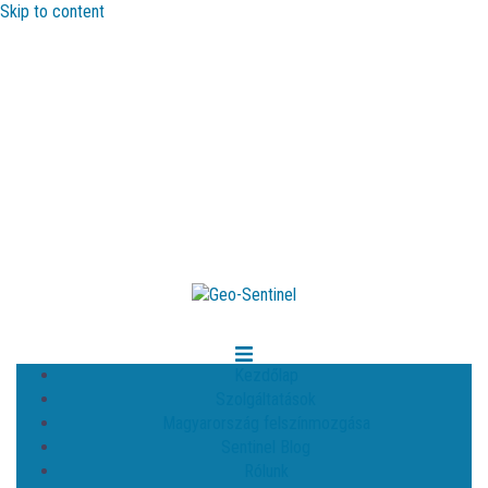
Skip to content
Kezdőlap
Szolgáltatások
Magyarország felszínmozgása
Sentinel Blog
Rólunk