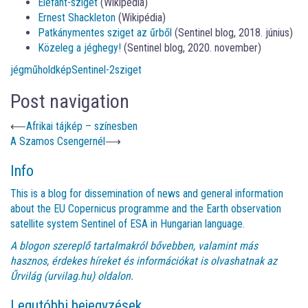
Elefánt-sziget
(Wikipédia)
Ernest Shackleton
(Wikipédia)
Patkánymentes sziget az űrből
(Sentinel blog, 2018. június)
Közeleg a jéghegy!
(Sentinel blog, 2020. november)
jég
műholdkép
Sentinel-2
sziget
Post navigation
⟵
Afrikai tájkép – színesben
A Szamos Csengernél
⟶
Info
This is a blog for dissemination of news and general information
about the EU Copernicus programme and the Earth observation
satellite system Sentinel of ESA in Hungarian language.
A blogon szereplő tartalmakról bővebben, valamint más
hasznos, érdekes híreket és információkat is olvashatnak az
Űrvilág (urvilag.hu)
oldalon.
Legutóbbi bejegyzések