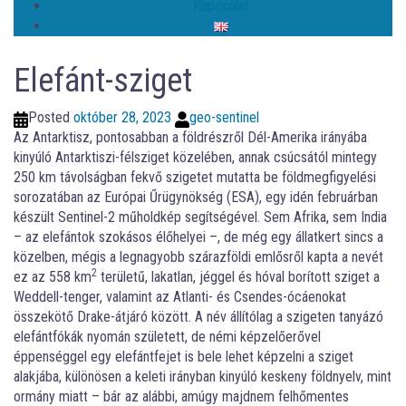
Kapcsolat
Elefánt-sziget
Posted
október 28, 2023
geo-sentinel
Az Antarktisz, pontosabban a földrészről Dél-Amerika irányába
kinyúló Antarktiszi-félsziget közelében, annak csúcsától mintegy
250 km távolságban fekvő szigetet mutatta be földmegfigyelési
sorozatában az Európai Űrügynökség (ESA), egy idén februárban
készült Sentinel-2 műholdkép segítségével. Sem Afrika, sem India
– az elefántok szokásos élőhelyei –, de még egy állatkert sincs a
közelben, mégis a legnagyobb szárazföldi emlősről kapta a nevét
2
ez az 558 km
területű, lakatlan, jéggel és hóval borított sziget a
Weddell-tenger, valamint az Atlanti- és Csendes-ócáenokat
összekötő Drake-átjáró között. A név állítólag a szigeten tanyázó
elefántfókák nyomán született, de némi képzelőerővel
éppenséggel egy elefántfejet is bele lehet képzelni a sziget
alakjába, különösen a keleti irányban kinyúló keskeny földnyelv, mint
ormány miatt – bár az alábbi, amúgy majdnem felhőmentes