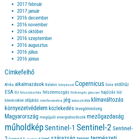
2017 február
2017 január
2016 december
2016 november
2016 október
2016 szeptember
2016 augusztus
2016 július
2016 június
Címkefelhő
Copernicus
alkalmazások
erdőtűz
Afrika
Balaton
bányászat
Duna
ESA
felszínmozgás
hajózás
EU
híd
felszínborítás
földrengés
gleccser
jég
klímaváltozás
időjárás
hőmérséklet
interferometria
katasztrófák
környezetvédelem
közlekedés
levegőminőség
Magyarország
mezőgazdaság
megújuló energiahordozók
műholdkép
Sentinel-2
Sentinel-1
Sentinel-
természeti
szárazság
3
tenger
sziget
Sentinel-5