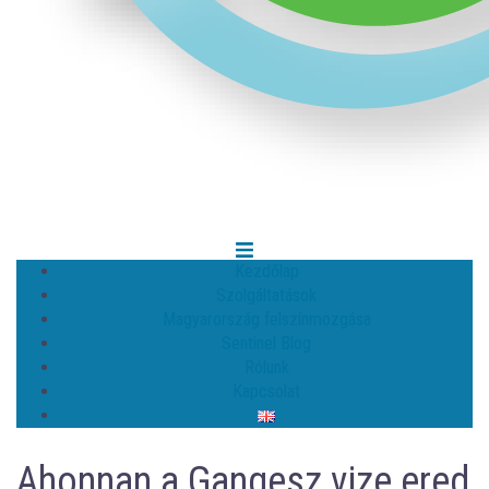
Kezdőlap
Szolgáltatások
Magyarország felszínmozgása
Sentinel Blog
Rólunk
Kapcsolat
Ahonnan a Gangesz vize ered