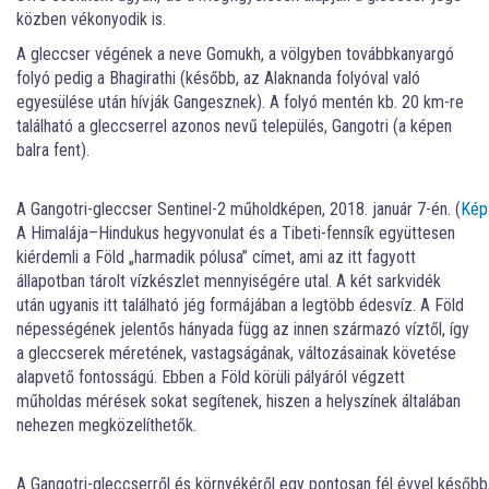
közben vékonyodik is.
A gleccser végének a neve Gomukh, a völgyben továbbkanyargó
folyó pedig a Bhagirathi (később, az Alaknanda folyóval való
egyesülése után hívják Gangesznek). A folyó mentén kb. 20 km-re
található a gleccserrel azonos nevű település, Gangotri (a képen
balra fent).
A Gangotri-gleccser Sentinel-2 műholdképen, 2018. január 7-én. (
Kép
A Himalája–Hindukus hegyvonulat és a Tibeti-fennsík együttesen
kiérdemli a Föld „harmadik pólusa” címet, ami az itt fagyott
állapotban tárolt vízkészlet mennyiségére utal. A két sarkvidék
után ugyanis itt található jég formájában a legtöbb édesvíz. A Föld
népességének jelentős hányada függ az innen származó víztől, így
a gleccserek méretének, vastagságának, változásainak követése
alapvető fontosságú. Ebben a Föld körüli pályáról végzett
műholdas mérések sokat segítenek, hiszen a helyszínek általában
nehezen megközelíthetők.
A Gangotri-gleccserről és környékéről egy pontosan fél évvel később,