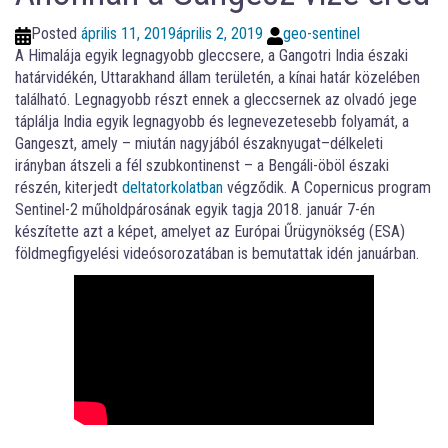
Posted
április 11, 2019
április 2, 2019
geo-sentinel
A Himalája egyik legnagyobb gleccsere, a Gangotri India északi
határvidékén, Uttarakhand állam területén, a kínai határ közelében
található. Legnagyobb részt ennek a gleccsernek az olvadó jege
táplálja India egyik legnagyobb és legnevezetesebb folyamát, a
Gangeszt, amely – miután nagyjából északnyugat–délkeleti
irányban átszeli a fél szubkontinenst – a Bengáli-öböl északi
részén, kiterjedt
deltatorkolatban
végződik. A Copernicus program
Sentinel-2 műholdpárosának egyik tagja 2018. január 7-én
készítette azt a képet, amelyet az Európai Űrügynökség (ESA)
földmegfigyelési videósorozatában is bemutattak idén januárban.