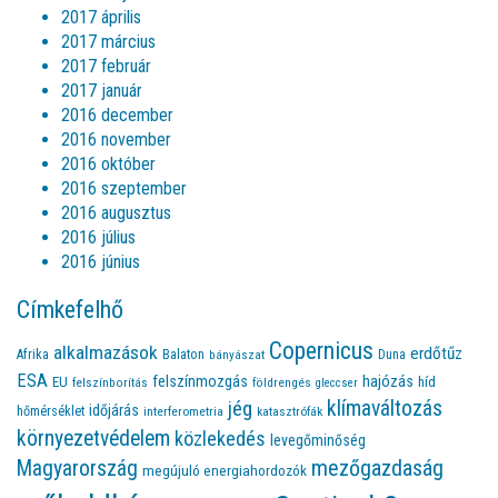
2017 április
2017 március
2017 február
2017 január
2016 december
2016 november
2016 október
2016 szeptember
2016 augusztus
2016 július
2016 június
Címkefelhő
Copernicus
alkalmazások
erdőtűz
Afrika
Balaton
bányászat
Duna
ESA
felszínmozgás
hajózás
EU
híd
felszínborítás
földrengés
gleccser
jég
klímaváltozás
időjárás
hőmérséklet
interferometria
katasztrófák
környezetvédelem
közlekedés
levegőminőség
Magyarország
mezőgazdaság
megújuló energiahordozók