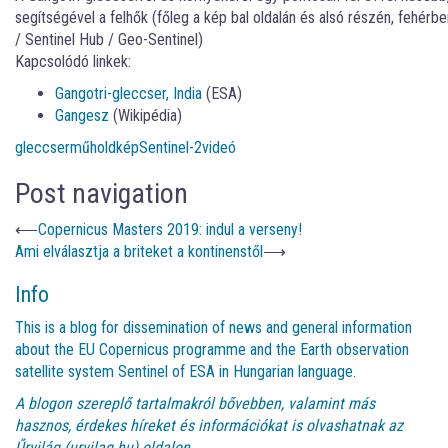
segítségével a felhők (főleg a kép bal oldalán és alsó részén, fehérbe
/ Sentinel Hub / Geo-Sentinel)
Kapcsolódó linkek:
Gangotri-gleccser, India
(ESA)
Gangesz
(Wikipédia)
gleccser
műholdkép
Sentinel-2
videó
Post navigation
⟵
Copernicus Masters 2019: indul a verseny!
Ami elválasztja a briteket a kontinenstől
⟶
Info
This is a blog for dissemination of news and general information
about the EU Copernicus programme and the Earth observation
satellite system Sentinel of ESA in Hungarian language.
A blogon szereplő tartalmakról bővebben, valamint más
hasznos, érdekes híreket és információkat is olvashatnak az
Űrvilág (urvilag.hu)
oldalon.