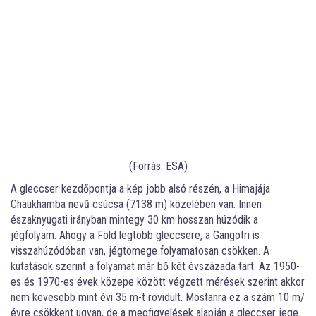
(Forrás: ESA)
A gleccser kezdőpontja a kép jobb alsó részén, a Himajája
Chaukhamba nevű csúcsa (7138 m) közelében van. Innen
északnyugati irányban mintegy 30 km hosszan húzódik a
jégfolyam. Ahogy a Föld legtöbb gleccsere, a Gangotri is
visszahúzódóban van, jégtömege folyamatosan csökken. A
kutatások szerint a folyamat már bő két évszázada tart. Az 1950-
es és 1970-es évek közepe között végzett mérések szerint akkor
nem kevesebb mint évi 35 m-t rövidült. Mostanra ez a szám 10 m/
évre csökkent ugyan, de a megfigyelések alapján a gleccser jege