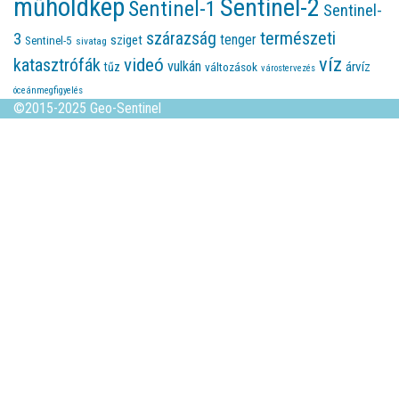
műholdkép
Sentinel-2
Sentinel-1
Sentinel-
természeti
szárazság
3
tenger
sziget
Sentinel-5
sivatag
víz
videó
katasztrófák
vulkán
árvíz
tűz
változások
várostervezés
óceánmegfigyelés
©2015-2025 Geo-Sentinel