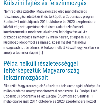
Külszíni fejtés és felszínmozgás
Nemrég elkészítettük Magyarország első műholdradaros
felszínmozgási adatbázisát és térképét, a Copernicus program
Sentinel–1 műholdjainak 2014 októbere és 2020 szeptembere
között végzett apertúraszintézises radarészleléseinek
interferometrius módszert alkalmazó feldolgozásával. Az
országos adatbázis mintegy 12 millió helyen, átlagosan 100
különböző időpontból származó, közel másfél milliárdnyi
mozgásadatot tartalmaz. A térkép mellett készült egy kisatlasz is,
amely a technika alapjai […]
Példa nélküli részletességgel
feltérképeztük Magyarország
felszínmozgásait
Elkészült Magyarország első részletes felszínmozgási térképe és
műholdradaros mozgásmonitorozási rendszere. Az Európai Unió
Copernicus programja és az Európai Űrügynökség Sentinel–1
műholdpárosának 2014 októbere és 2020 szeptembere között