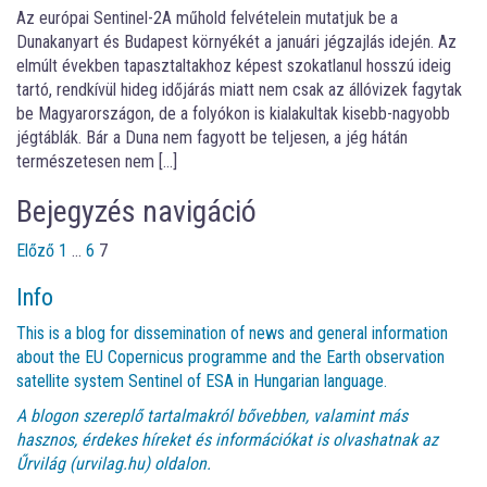
Az európai Sentinel-2A műhold felvételein mutatjuk be a
Dunakanyart és Budapest környékét a januári jégzajlás idején. Az
elmúlt években tapasztaltakhoz képest szokatlanul hosszú ideig
tartó, rendkívül hideg időjárás miatt nem csak az állóvizek fagytak
be Magyarországon, de a folyókon is kialakultak kisebb-nagyobb
jégtáblák. Bár a Duna nem fagyott be teljesen, a jég hátán
természetesen nem […]
Bejegyzés navigáció
Előző
1
…
6
7
Info
This is a blog for dissemination of news and general information
about the EU Copernicus programme and the Earth observation
satellite system Sentinel of ESA in Hungarian language.
A blogon szereplő tartalmakról bővebben, valamint más
hasznos, érdekes híreket és információkat is olvashatnak az
Űrvilág (urvilag.hu)
oldalon.