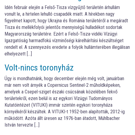
Idén február elején a Felső-Tisza vízgyűjtő területén árhullám
vonult le, a hirtelen lehulló csapadék miatt. A hírekben nagy
figyelmet kapott, hogy Ukrajna és Románia területéről a megáradt
Tisza és mellékfolyói jelentős mennyiségű hulladékot sodortak
Magyarország területére. Ezért a Felső-Tisza-vidéki Vízügyi
Igazgatóság harmadfokú vízminőségi kárelhárítási készültséget
rendelt el. A szennyezés eredete a folyók hullámterében illegálisan
elhelyezett […]
Volt-nincs toronyház
Úgy is mondhatnánk, hogy december elején még volt, januárban
már nem volt árnyék a Copernicus Sentinel-2 műholdképeken,
amelyek a Csepel-sziget északi csúcsának közelében fekvő
területekről, ezen belül is az egykori Vízügyi Tudományos
Kutatóintézet (VITUKI) immár szintén egykori toronyháza
környékéről készültek. A VITUKI-t 1952-ben alapították, 2012-ig
működött. Azóta állt üresen az 1976-ban átadott, Mühlbacher
István tervezte […]