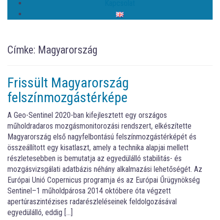
Kapcsolat
Címke:
Magyarország
Frissült Magyarország
felszínmozgástérképe
A Geo-Sentinel 2020-ban kifejlesztett egy országos
műholdradaros mozgásmonitorozási rendszert, elkészítette
Magyarország első nagyfelbontású felszínmozgástérképét és
összeállított egy kisatlaszt, amely a technika alapjai mellett
részletesebben is bemutatja az egyedülálló stabilitás- és
mozgásvizsgálati adatbázis néhány alkalmazási lehetőségét. Az
Európai Unió Copernicus programja és az Európai Űrügynökség
Sentinel–1 műholdpárosa 2014 októbere óta végzett
apertúraszintézises radarészleléseinek feldolgozásával
egyedülálló, eddig […]