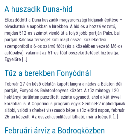
A huszadik Duna-híd
Elkezdődött a Duna huszadik magyarországi hídjának építése –
olvashattuk a napokban a hírekben. A híd és a hozzá vezető,
majdan 512-es számot viselő út a folyó jobb partján Paks, bal
partján Kalocsa térségét köti majd össze, közlekedési
szempontból a 6-os számú főút (és a közelében vezető M6-os
autópálya), valamint az 51-es főút összeköttetését biztosítja.
Egyelőre […]
Tűz a berekben Fonyódnál
Február 27-én késő délután kapott lángra a nádas a Balaton déli
partján, Fonyód és Balatonfenyves között. A tűz mintegy 120
hektárnyi területen pusztított, szinte ugyanott, ahol a két évvel
korábban is. A Copernicus program egyik Sentinel-2 műholdjának
alábbi, valódi színeket visszaadó képe a tűz előtti napon, február
26-án készült. Az összehasonlításul látható, már a leégett […]
Februári árvíz a Bodrogközben