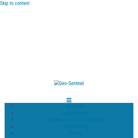
Skip to content
Kezdőlap
Szolgáltatások
Magyarország felszínmozgása
Sentinel Blog
Rólunk