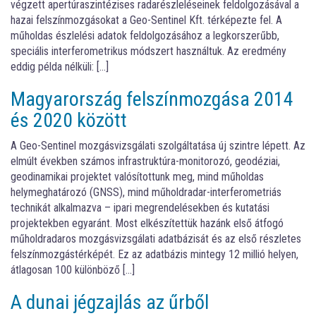
végzett apertúraszintézises radarészleléseinek feldolgozásával a
hazai felszínmozgásokat a Geo-Sentinel Kft. térképezte fel. A
műholdas észlelési adatok feldolgozásához a legkorszerűbb,
speciális interferometrikus módszert használtuk. Az eredmény
eddig példa nélküli: […]
Magyarország felszínmozgása 2014
és 2020 között
A Geo-Sentinel mozgásvizsgálati szolgáltatása új szintre lépett. Az
elmúlt években számos infrastruktúra-monitorozó, geodéziai,
geodinamikai projektet valósítottunk meg, mind műholdas
helymeghatározó (GNSS), mind műholdradar-interferometriás
technikát alkalmazva – ipari megrendelésekben és kutatási
projektekben egyaránt. Most elkészítettük hazánk első átfogó
műholdradaros mozgásvizsgálati adatbázisát és az első részletes
felszínmozgástérképét. Ez az adatbázis mintegy 12 millió helyen,
átlagosan 100 különböző […]
A dunai jégzajlás az űrből