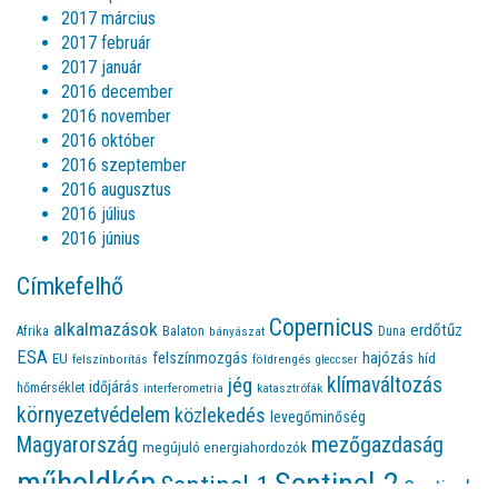
2017 március
2017 február
2017 január
2016 december
2016 november
2016 október
2016 szeptember
2016 augusztus
2016 július
2016 június
Címkefelhő
Copernicus
alkalmazások
erdőtűz
Afrika
Balaton
bányászat
Duna
ESA
felszínmozgás
hajózás
EU
híd
felszínborítás
földrengés
gleccser
jég
klímaváltozás
időjárás
hőmérséklet
interferometria
katasztrófák
környezetvédelem
közlekedés
levegőminőség
Magyarország
mezőgazdaság
megújuló energiahordozók
műholdkép
Sentinel-2
Sentinel-1
Sentinel-