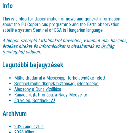
Info
This is a blog for dissemination of news and general information
about the EU Copernicus programme and the Earth observation
satellite system Sentinel of ESA in Hungarian language.
A blogon szereplő tartalmakról bővebben, valamint más hasznos,
érdekes híreket és információkat is olvashatnak az
Űrvilág
(urvilag.hu)
oldalon.
Legutóbbi bejegyzések
Műholdradarral a Mississippi torkolatvidéke felett
Sentinel műholdképek biztonsági jelentősége
Alacsony a Duna vízállása
Kanada rejtett óriása, a Nagy-Medve-tó
Ég veled, Sentinel-1A!
Archívum
2026 augusztus
2026 július