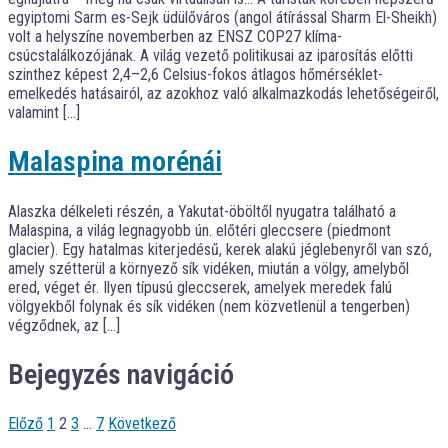
egyiptomi Sarm es-Sejk üdülőváros (angol átírással Sharm El-Sheikh)
volt a helyszíne novemberben az ENSZ COP27 klíma-
csúcstalálkozójának. A világ vezető politikusai az iparosítás előtti
szinthez képest 2,4–2,6 Celsius-fokos átlagos hőmérséklet-
emelkedés hatásairól, az azokhoz való alkalmazkodás lehetőségeiről,
valamint […]
Malaspina morénái
Alaszka délkeleti részén, a Yakutat-öböltől nyugatra található a
Malaspina, a világ legnagyobb ún. előtéri gleccsere (piedmont
glacier). Egy hatalmas kiterjedésű, kerek alakú jéglebenyről van szó,
amely szétterül a környező sík vidéken, miután a völgy, amelyből
ered, véget ér. Ilyen típusú gleccserek, amelyek meredek falú
völgyekből folynak és sík vidéken (nem közvetlenül a tengerben)
végződnek, az […]
Bejegyzés navigáció
Előző
1
2
3
…
7
Következő