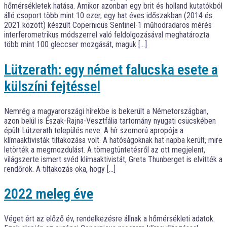
hőmérsékletek hatása. Amikor azonban egy brit és holland kutatókból
álló csoport több mint 10 ezer, egy hat éves időszakban (2014 és
2021 között) készült Copernicus Sentinel-1 műhodradaros mérés
interferometrikus módszerrel való feldolgozásával meghatározta
több mint 100 gleccser mozgását, maguk […]
Lützerath: egy német falucska esete a
külszíni fejtéssel
Nemrég a magyarországi hírekbe is bekerült a Németországban,
azon belül is Észak-Rajna-Vesztfália tartomány nyugati csücskében
épült Lützerath település neve. A hír szomorú apropója a
klímaaktivisták tiltakozása volt. A hatóságoknak hat napba került, mire
letörték a megmozdulást. A tömegtüntetésről az ott megjelent,
világszerte ismert svéd klímaaktivistát, Greta Thunberget is elvitték a
rendőrök. A tiltakozás oka, hogy […]
2022 meleg éve
Véget ért az előző év, rendelkezésre állnak a hőmérsékleti adatok.