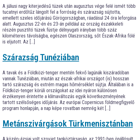
A júliusi nagy kiterjedésű tüzek után augusztus vége felé ismét több
tucatnyi erdőtűz lángolt fel a forróság és szárazság sújtotta,
emellett szeles időjárású Görögországban, ráadásul 24 óra leforgása
alatt. Augusztus 22-én és 23-án például az ország északkeleti
részén pusztító tüzek füstje délnyugati irányban több száz
kilométeres távolságba, egészen Olaszország, sőt Észak-Afrika fölé
is eljutott. Az […]
Szárazság Tunéziában
A tavak és a Földközi-tenger mentén fekvő lagúnák kiszáradóban
vannak Tunéziában, miután az észak-afrikai országot (is) hosszan
tartó szárazság és extrém magas hőmérséklet sújtja. Általában is a
Földközi-tenger körüli országokat az idei nyáron különösen
érzékenyen érintette a klímaváltozás egyik következményének
tartott szélsőséges időjárás. Az európai Copernicus földmegfigyelő
program honlapján, a nap képe rovatban nemrég két […]
Metánszivárgások Türkmenisztánban
A közép-ázsiai volt szovjet tagköztársaság, az 1991-ben önállósult