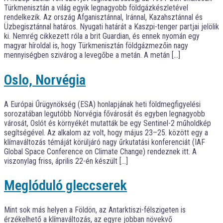
Türkmenisztán a világ egyik legnagyobb földgázkészletével
rendelkezik. Az ország Afganisztánnal, Iránnal, Kazahsztánnal és
Üzbegisztánnal határos. Nyugati határát a Kaszpi-tenger partjai jelölik
ki. Nemrég cikkezett róla a brit Guardian, és ennek nyomán egy
magyar híroldal is, hogy Türkmenisztán földgázmezőin nagy
mennyiségben szivárog a levegőbe a metán. A metán […]
Oslo, Norvégia
A Európai Űrügynökség (ESA) honlapjának heti földmegfigyelési
sorozatában legutóbb Norvégia fővárosát és egyben legnagyobb
városát, Oslót és környékét mutatták be egy Sentinel-2 műholdkép
segítségével. Az alkalom az volt, hogy május 23–25. között egy a
klímaváltozás témáját körüljáró nagy űrkutatási konferenciát (IAF
Global Space Conference on Climate Change) rendeznek itt. A
viszonylag friss, április 22-én készült […]
Meglóduló gleccserek
Mint sok más helyen a Földön, az Antarktiszi-félszigeten is
érzékelhető a klímaváltozás, az egyre jobban növekvő