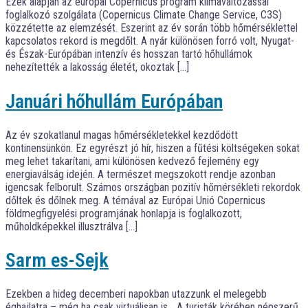
Ezek alapján az európai Copernicus program klímaváltozással
foglalkozó szolgálata (Copernicus Climate Change Service, C3S)
közzétette az elemzését. Eszerint az év során több hőmérséklettel
kapcsolatos rekord is megdőlt. A nyár különösen forró volt, Nyugat-
és Észak-Európában intenzív és hosszan tartó hőhullámok
nehezítették a lakosság életét, okoztak […]
Januári hőhullám Európában
Az év szokatlanul magas hőmérsékletekkel kezdődött
kontinensünkön. Ez egyrészt jó hír, hiszen a fűtési költségeken sokat
meg lehet takarítani, ami különösen kedvező fejlemény egy
energiaválság idején. A természet megszokott rendje azonban
igencsak felborult. Számos országban pozitív hőmérsékleti rekordok
dőltek és dőlnek meg. A témával az Európai Unió Copernicus
földmegfigyelési programjának honlapja is foglalkozott,
műholdképekkel illusztrálva […]
Sarm es-Sejk
Ezekben a hideg decemberi napokban utazzunk el melegebb
éghajlatra – még ha csak virtuálisan is… A turisták körében népszerű