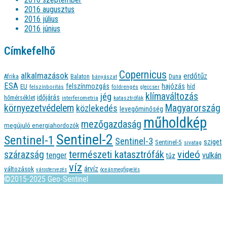
2016 augusztus
2016 július
2016 június
Címkefelhő
Copernicus
alkalmazások
erdőtűz
Afrika
Balaton
bányászat
Duna
ESA
felszínmozgás
hajózás
EU
híd
felszínborítás
földrengés
gleccser
jég
klímaváltozás
időjárás
hőmérséklet
interferometria
katasztrófák
környezetvédelem
Magyarország
közlekedés
levegőminőség
műholdkép
mezőgazdaság
megújuló energiahordozók
Sentinel-2
Sentinel-1
Sentinel-3
sziget
Sentinel-5
sivatag
videó
természeti katasztrófák
szárazság
tenger
vulkán
tűz
víz
árvíz
változások
várostervezés
óceánmegfigyelés
©2015-2025 Geo-Sentinel