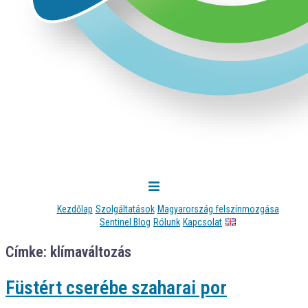
Kezdőlap
Szolgáltatások
Magyarország felszínmozgása
Sentinel Blog
Rólunk
Kapcsolat
Címke:
klímaváltozás
Füstért cserébe szaharai por