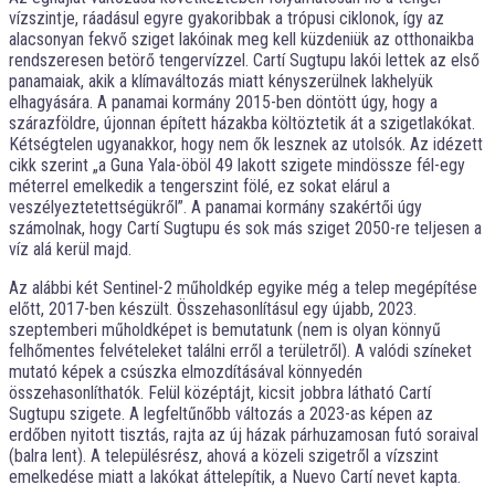
vízszintje, ráadásul egyre gyakoribbak a trópusi ciklonok, így az
alacsonyan fekvő sziget lakóinak meg kell küzdeniük az otthonaikba
rendszeresen betörő tengervízzel. Cartí Sugtupu lakói lettek az első
panamaiak, akik a klímaváltozás miatt kényszerülnek lakhelyük
elhagyására. A panamai kormány 2015-ben döntött úgy, hogy a
szárazföldre, újonnan épített házakba költöztetik át a szigetlakókat.
Kétségtelen ugyanakkor, hogy nem ők lesznek az utolsók. Az idézett
cikk szerint „a Guna Yala-öböl 49 lakott szigete mindössze fél-egy
méterrel emelkedik a tengerszint fölé, ez sokat elárul a
veszélyeztetettségükről”. A panamai kormány szakértői úgy
számolnak, hogy Cartí Sugtupu és sok más sziget 2050-re teljesen a
víz alá kerül majd.
Az alábbi két Sentinel-2 műholdkép egyike még a telep megépítése
előtt, 2017-ben készült. Összehasonlításul egy újabb, 2023.
szeptemberi műholdképet is bemutatunk (nem is olyan könnyű
felhőmentes felvételeket találni erről a területről). A valódi színeket
mutató képek a csúszka elmozdításával könnyedén
összehasonlíthatók. Felül középtájt, kicsit jobbra látható Cartí
Sugtupu szigete. A legfeltűnőbb változás a 2023-as képen az
erdőben nyitott tisztás, rajta az új házak párhuzamosan futó soraival
(balra lent). A településrész, ahová a közeli szigetről a vízszint
emelkedése miatt a lakókat áttelepítik, a Nuevo Cartí nevet kapta.