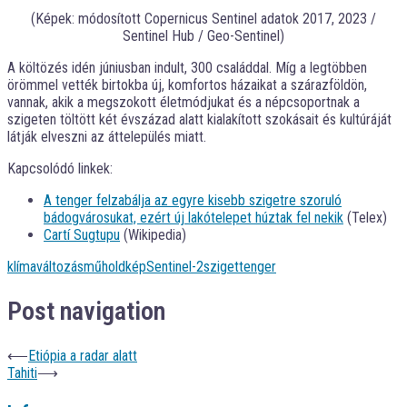
(Képek: módosított Copernicus Sentinel adatok 2017, 2023 /
Sentinel Hub / Geo-Sentinel)
A költözés idén júniusban indult, 300 családdal. Míg a legtöbben
örömmel vették birtokba új, komfortos házaikat a szárazföldön,
vannak, akik a megszokott életmódjukat és a népcsoportnak a
szigeten töltött két évszázad alatt kialakított szokásait és kultúráját
látják elveszni az áttelepülés miatt.
Kapcsolódó linkek:
A tenger felzabálja az egyre kisebb szigetre szoruló
bádogvárosukat, ezért új lakótelepet húztak fel nekik
(Telex)
Cartí Sugtupu
(Wikipedia)
klímaváltozás
műholdkép
Sentinel-2
sziget
tenger
Post navigation
⟵
Etiópia a radar alatt
Tahiti
⟶