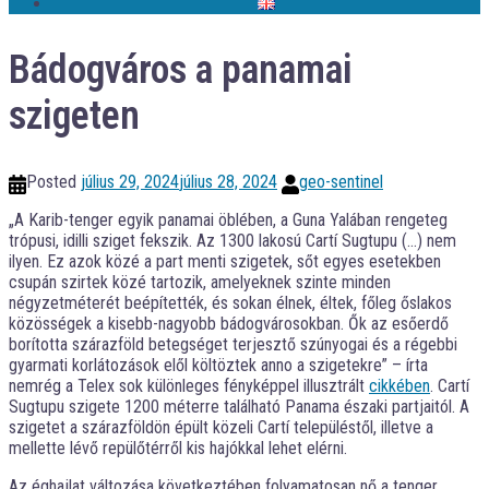
Bádogváros a panamai
szigeten
Posted
július 29, 2024
július 28, 2024
geo-sentinel
„A Karib-tenger egyik panamai öblében, a Guna Yalában rengeteg
trópusi, idilli sziget fekszik. Az 1300 lakosú Cartí Sugtupu (…) nem
ilyen. Ez azok közé a part menti szigetek, sőt egyes esetekben
csupán szirtek közé tartozik, amelyeknek szinte minden
négyzetméterét beépítették, és sokan élnek, éltek, főleg őslakos
közösségek a kisebb-nagyobb bádogvárosokban. Ők az esőerdő
borította szárazföld betegséget terjesztő szúnyogai és a régebbi
gyarmati korlátozások elől költöztek anno a szigetekre” – írta
nemrég a Telex sok különleges fényképpel illusztrált
cikkében
. Cartí
Sugtupu szigete 1200 méterre található Panama északi partjaitól. A
szigetet a szárazföldön épült közeli Cartí településtől, illetve a
mellette lévő repülőtérről kis hajókkal lehet elérni.
Az éghajlat változása következtében folyamatosan nő a tenger