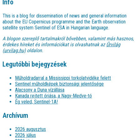
Info
This is a blog for dissemination of news and general information
about the EU Copernicus programme and the Earth observation
satellite system Sentinel of ESA in Hungarian language.
A blogon szereplő tartalmakról bővebben, valamint más hasznos,
érdekes híreket és információkat is olvashatnak az
Űrvilág
(urvilag.hu)
oldalon.
Legutóbbi bejegyzések
Műholdradarral a Mississippi torkolatvidéke felett
Sentinel műholdképek biztonsági jelentősége
Alacsony a Duna vízállása
Kanada rejtett óriása, a Nagy-Medve-tó
Ég veled, Sentinel-1A!
Archívum
2026 augusztus
2026 július