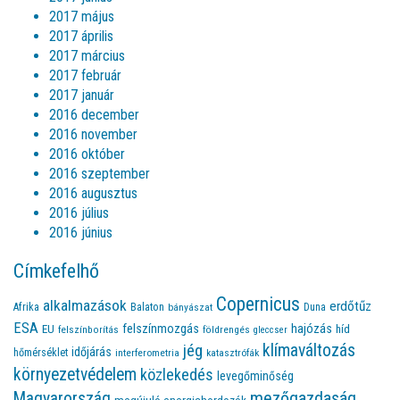
2017 május
2017 április
2017 március
2017 február
2017 január
2016 december
2016 november
2016 október
2016 szeptember
2016 augusztus
2016 július
2016 június
Címkefelhő
Copernicus
alkalmazások
erdőtűz
Afrika
Balaton
bányászat
Duna
ESA
felszínmozgás
hajózás
EU
híd
felszínborítás
földrengés
gleccser
jég
klímaváltozás
időjárás
hőmérséklet
interferometria
katasztrófák
környezetvédelem
közlekedés
levegőminőség
Magyarország
mezőgazdaság