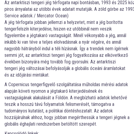
Az antarktiszi tengeri jég térfogata napi bontásban, 1993 és 2025 kö
piros árnyalatai az utóbbi évek adatait mutatják. A zöld görbe az 199
Service adatok / Mercator Ocean)
A jég térfogata jobban jellemzi a helyzetet, mint a jég borította
tengerfelszín kiterjedése, hiszen ez utóbbinál nem veszik
figyelembe a jégtakaró vastagságát. Minél vékonyabb a jég, annál
inkább ki van téve a teljes elolvadásnak a nyár végére, és annál
nagyobb hátrányból indul a téli hízásnak. Így a trendek nem ígérnek
semmi jót, az antarktiszi tengeri jég fogyatkozása az elkövetkező
években bizonyára még tovább fog gyorsulni. Az antarktiszi
tengeri jég változásai befolyásolják a globális óceáni áramlatokat
és az időjárási mintákat.
A Copernicus tengerfigyelő szolgáltatása műholdas mérési adatok
alapján követi nyomon a jégtakaró kiterjedésének és
vastagságának alakulását a Földön. A megbízható adatok lehetővé
teszik a hosszú távú folyamatok felismerését, támogatva a
tudományos kutatást, a politikai döntéshozatalt. Az adatok
hozzájárulnak ahhoz, hogy jobban megérthessük a tengeri jégnek a
globális éghajlati rendszerben betöltött szerepét.
Kapcsolódó linkek: