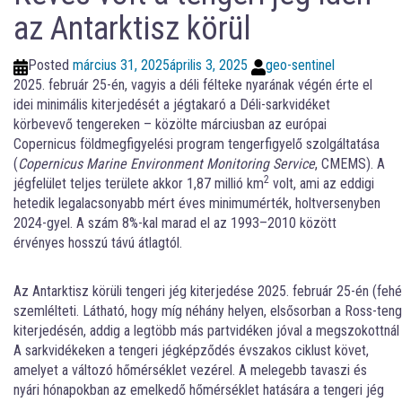
az Antarktisz körül
Posted
március 31, 2025
április 3, 2025
geo-sentinel
2025. február 25-én, vagyis a déli félteke nyarának végén érte el
idei minimális kiterjedését a jégtakaró a Déli-sarkvidéket
körbevevő tengereken – közölte márciusban az európai
Copernicus földmegfigyelési program tengerfigyelő szolgáltatása
(
Copernicus Marine Environment Monitoring Service
, CMEMS). A
2
jégfelület teljes területe akkor 1,87 millió km
volt, ami az eddigi
hetedik legalacsonyabb mért éves minimumérték, holtversenyben
2024-gyel. A szám 8%-kal marad el az 1993–2010 között
érvényes hosszú távú átlagtól.
Az Antarktisz körüli tengeri jég kiterjedése 2025. február 25-én (feh
szemlélteti. Látható, hogy míg néhány helyen, elsősorban a Ross-tenge
kiterjedésén, addig a legtöbb más partvidéken jóval a megszokottnál 
A sarkvidékeken a tengeri jégképződés évszakos ciklust követ,
amelyet a változó hőmérséklet vezérel. A melegebb tavaszi és
nyári hónapokban az emelkedő hőmérséklet hatására a tengeri jég