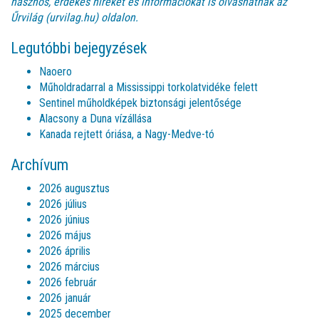
hasznos, érdekes híreket és információkat is olvashatnak az
Űrvilág (urvilag.hu)
oldalon.
Legutóbbi bejegyzések
Naoero
Műholdradarral a Mississippi torkolatvidéke felett
Sentinel műholdképek biztonsági jelentősége
Alacsony a Duna vízállása
Kanada rejtett óriása, a Nagy-Medve-tó
Archívum
2026 augusztus
2026 július
2026 június
2026 május
2026 április
2026 március
2026 február
2026 január
2025 december