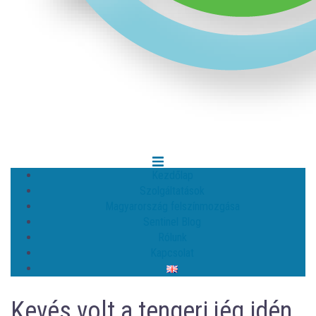
Kezdőlap
Szolgáltatások
Magyarország felszínmozgása
Sentinel Blog
Rólunk
Kapcsolat
Kevés volt a tengeri jég idén