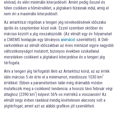
elolvad, és eléri minimális kiterjedését. Amint pedig ősszel és
télen csökken a hőmérséklet, a jégtakaró hízásnak indul, amíg el
nem éri a maximális kiterjedését.
Az antarktiszi régióban a tengeri jég növekedésének időszaka
április és szeptember közé esik. Ezzel szemben október és
március között a jég visszahúzódik. (Az elmúlt egy év folyamatait
a CMEMS honlapján egy látványos
animáció
szemlélteti). A Déli-
sarkvidéken az elmúlt időszakban az éves mintázat egyre nagyobb
változékonyságot mutatott, bizonyos években szokatlanul
meredeken csökkent a jégtakaró kiterjedése és a tengeri jég
térfogata.
Ami a tengeri jég térfogatát illeti az Antarktisz körül, az az érték
³
idén március 5-én érte el a minimumot, mindössze 1030 km
értékkel. Ebben a paraméterben talán még drámaibb módon
mutatkozik meg a csökkenő tendencia: a hosszú távú február végi
³
átlaghoz (2390 km
) képest 56%-os mértékű a visszaesés! Az
elmúlt négy évben ráadásul mindig kivételesen alacsony volt a
jégtérfogat, amint azt az alábbi grafikon jól szemlélteti.