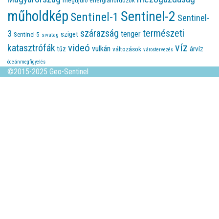
megújuló energiahordozók
műholdkép
Sentinel-2
Sentinel-1
Sentinel-
természeti
szárazság
3
tenger
sziget
Sentinel-5
sivatag
víz
videó
katasztrófák
vulkán
árvíz
tűz
változások
várostervezés
óceánmegfigyelés
©2015-2025 Geo-Sentinel