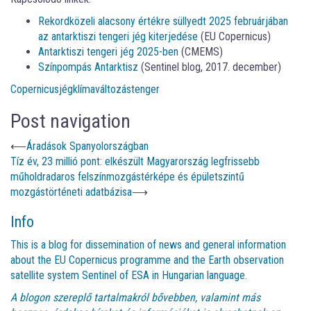
Rekordközeli alacsony értékre süllyedt 2025 februárjában
az antarktiszi tengeri jég kiterjedése
(EU Copernicus)
Antarktiszi tengeri jég 2025-ben
(CMEMS)
Színpompás Antarktisz
(Sentinel blog, 2017. december)
Copernicus
jég
klímaváltozás
tenger
Post navigation
⟵
Áradások Spanyolországban
Tíz év, 23 millió pont: elkészült Magyarország legfrissebb
műholdradaros felszínmozgástérképe és épületszintű
mozgástörténeti adatbázisa
⟶
Info
This is a blog for dissemination of news and general information
about the EU Copernicus programme and the Earth observation
satellite system Sentinel of ESA in Hungarian language.
A blogon szereplő tartalmakról bővebben, valamint más