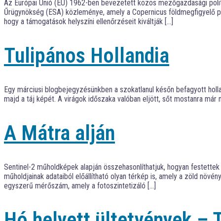
Az Európai Unió (EU) 1962-ben bevezetett közös mezőgazdasági politi
Űrügynökség (ESA) közleménye, amely a Copernicus földmegfigyelő prog
hogy a támogatások helyszíni ellenőrzéseit kiváltják […]
Tulipános Hollandia
Egy márciusi blogbejegyzésünkben a szokatlanul későn befagyott hollan
majd a táj képét. A virágok időszaka valóban eljött, sőt mostanra már na
A Mátra alján
Sentinel-2 műholdképek alapján összehasonlíthatjuk, hogyan festette
műholdjainak adataiból előállítható olyan térkép is, amely a zöld növé
egyszerű mérőszám, amely a fotoszintetizáló […]
Hó helyett ültetvények – 