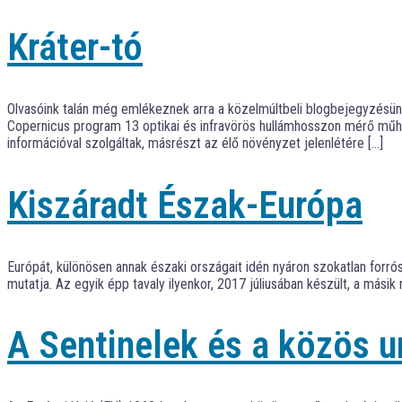
Kráter-tó
Olvasóink talán még emlékeznek arra a közelmúltbeli blogbejegyzésün
Copernicus program 13 optikai és infravörös hullámhosszon mérő műhol
információval szolgáltak, másrészt az élő növényzet jelenlétére […]
Kiszáradt Észak-Európa
Európát, különösen annak északi országait idén nyáron szokatlan forr
mutatja. Az egyik épp tavaly ilyenkor, 2017 júliusában készült, a mási
A Sentinelek és a közös u