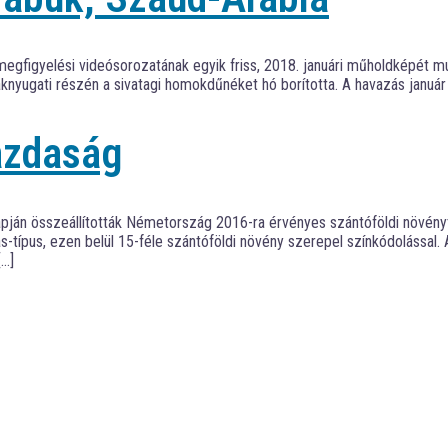
gfigyelési videósorozatának egyik friss, 2018. januári műholdképét mu
szaknyugati részén a sivatagi homokdűnéket hó borította. A havazás janu
azdaság
lapján összeállították Németország 2016-ra érvényes szántóföldi növén
s-típus, ezen belül 15-féle szántóföldi növény szerepel színkódolással.
[…]