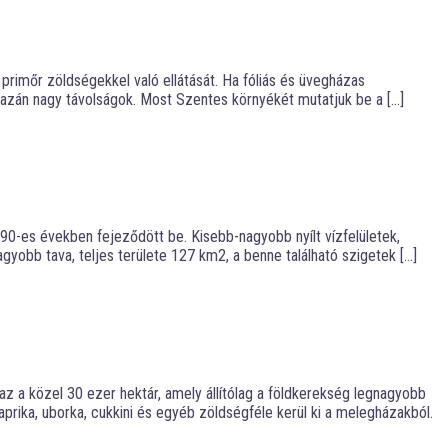
primőr zöldségekkel való ellátását. Ha fóliás és üvegházas
igazán nagy távolságok. Most Szentes környékét mutatjuk be a […]
990-es években fejeződött be. Kisebb-nagyobb nyílt vízfelületek,
gyobb tava, teljes területe 127 km2, a benne található szigetek […]
 az a közel 30 ezer hektár, amely állítólag a földkerekség legnagyobb
prika, uborka, cukkini és egyéb zöldségféle kerül ki a melegházakból.