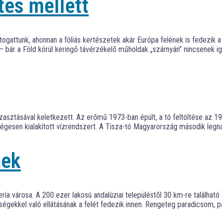
tes mellett
gattunk, ahonnan a fóliás kertészetek akár Európa felének is fedezik a 
 – bár a Föld körül keringő távérzékelő műholdak „szárnyán” nincsenek 
uzzasztásával keletkezett. Az erőmű 1973-ban épült, a tó feltöltése az 1
ségesen kialakított vízrendszert. A Tisza-tó Magyarország második legna
nek
ría városa. A 200 ezer lakosú andalúziai településtől 30 km-re található
ségekkel való ellátásának a felét fedezik innen. Rengeteg paradicsom, pa