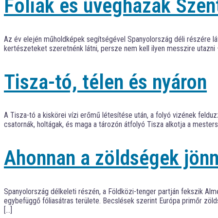
Fóliák és üvegházak Szen
Az év elején műholdképek segítségével Spanyolország déli részére láto
kertészeteket szeretnénk látni, persze nem kell ilyen messzire utazni
Tisza-tó, télen és nyáron
A Tisza-tó a kiskörei vízi erőmű létesítése után, a folyó vizének feld
csatornák, holtágak, és maga a tározón átfolyó Tisza alkotja a mester
Ahonnan a zöldségek jön
Spanyolország délkeleti részén, a Földközi-tenger partján fekszik Alme
egybefüggő fóliasátras területe. Becslések szerint Európa primőr zöld
[…]