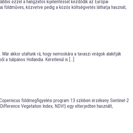
ábbis ezzel a hangzatos kijelentéssel kezdődik az Európai
ai földműves, közvetve pedig a közös költségvetés láthatja hasznát,
Már akkor utaltunk rá, hogy nemsokára a tavaszi virágok alakítják
l a tulipános Hollandia. Kéretlenül is […]
 Copernicus földmegfigyelési program 13 színben érzékeny Sentinel-2
d Difference Vegetation Index, NDVI) egy elterjedten használt,