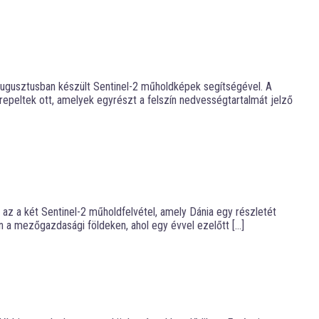
augusztusban készült Sentinel-2 műholdképek segítségével. A
epeltek ott, amelyek egyrészt a felszín nedvességtartalmát jelző
az a két Sentinel-2 műholdfelvétel, amely Dánia egy részletét
on a mezőgazdasági földeken, ahol egy évvel ezelőtt […]