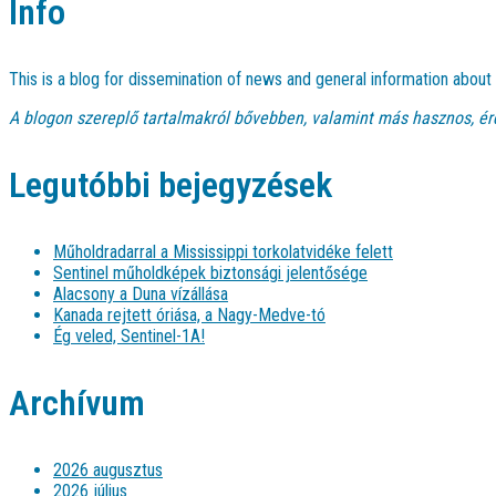
Info
This is a blog for dissemination of news and general information abou
A blogon szereplő tartalmakról bővebben, valamint más hasznos, ér
Legutóbbi bejegyzések
Műholdradarral a Mississippi torkolatvidéke felett
Sentinel műholdképek biztonsági jelentősége
Alacsony a Duna vízállása
Kanada rejtett óriása, a Nagy-Medve-tó
Ég veled, Sentinel-1A!
Archívum
2026 augusztus
2026 július