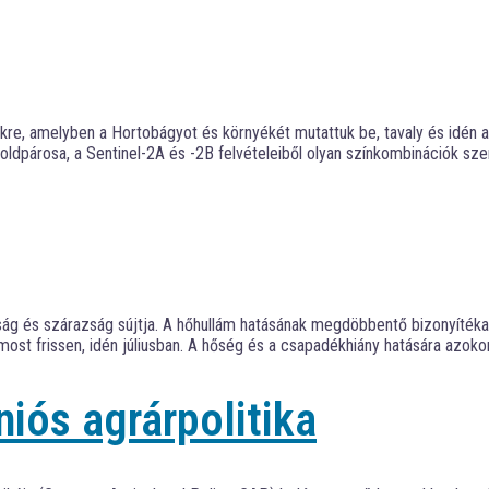
kre, amelyben a Hortobágyot és környékét mutattuk be, tavaly és idén 
dpárosa, a Sentinel-2A és -2B felvételeiből olyan színkombinációk szer
óság és szárazság sújtja. A hőhullám hatásának megdöbbentő bizonyítéka 
k most frissen, idén júliusban. A hőség és a csapadékhiány hatására azok
niós agrárpolitika