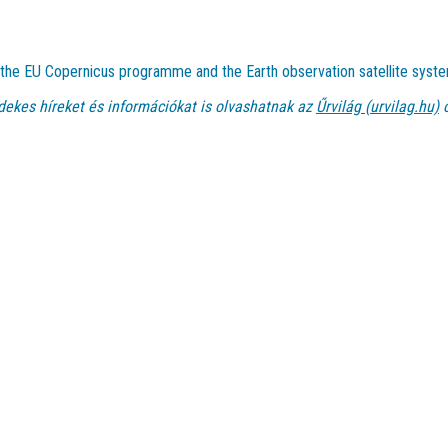
t the EU Copernicus programme and the Earth observation satellite syste
dekes híreket és információkat is olvashatnak az
Űrvilág (urvilag.hu)
o