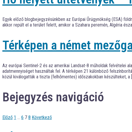
Egyik előző blogbejegyzésünkben az Európai Űrügynökség (ESA) földme
akkor repült el a terület felett, amikor a Szahara peremén, Algéria é
Térképen a német mezőg
Az európai Sentinel-2 és az amerikai Landsat-8 műholdak felvételei a
adatmennyiséget használtak fel. A térképen 21 különböző felszínborítá
közül kiválogatták a tiszta (felhőmentes) időszakokban készülteket, a 
Bejegyzés navigáció
Előző
1
…
6
7
8
Következő