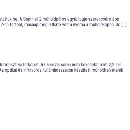
tattuk be. A Sentinel-2 műholdpáros egyik tagja szerencsére épp
ár 7-én történt, másnap még látható volt a nyoma a műholdképen, de […]
ytermesztési térképét. Az analízis során nem kevesebb mint 2,2 TB
 Az optikai és infravörös hullámhosszakon készített műholdfelvételek