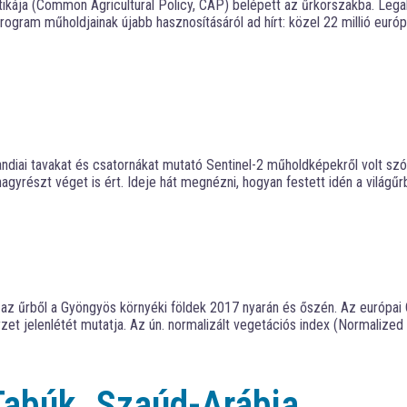
kája (Common Agricultural Policy, CAP) belépett az űrkorszakba. Legal
ram műholdjainak újabb hasznosításáról ad hírt: közel 22 millió európ
diai tavakat és csatornákat mutató Sentinel-2 műholdképekről volt szó. 
gyrészt véget is ért. Ideje hát megnézni, hogyan festett idén a világűrbő
k az űrből a Gyöngyös környéki földek 2017 nyarán és őszén. Az európai
nyzet jelenlétét mutatja. Az ún. normalizált vegetációs index (Normalize
Tabúk, Szaúd-Arábia