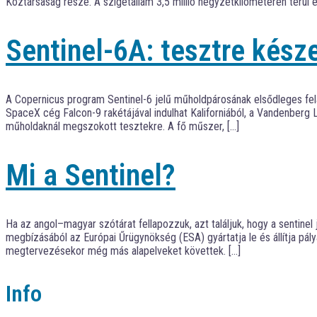
Köztársaság része. A szigetállam 3,5 millió négyzetkilométeren terül 
Sentinel-6A: tesztre kész
A Copernicus program Sentinel-6 jelű műholdpárosának elsődleges fela
SpaceX cég Falcon-9 rakétájával indulhat Kaliforniából, a Vandenberg 
műholdaknál megszokott tesztekre. A fő műszer, […]
Mi a Sentinel?
Ha az angol–magyar szótárat fellapozzuk, azt találjuk, hogy a sentin
megbízásából az Európai Űrügynökség (ESA) gyártatja le és állítja pá
megtervezésekor még más alapelveket követtek. […]
Info