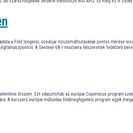
el, de szárazföldjeinek területe mindössze 800 km2. És még ez is csökke
en
data a Föld tengerei, óceánjai vízszintváltozásának pontos mérése les
Légitámaszpontról. A Sentinel-6A-t mostanra felszerelték fedélzeti ber
el jelentése őrszem. Ezt választották az európai Copernicus program sz
lyára. A korszerű európai műholdas földmegfigyelési program egyik meg