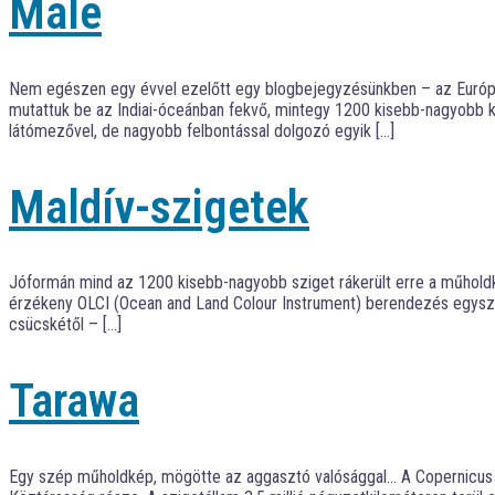
Malé
Nem egészen egy évvel ezelőtt egy blogbejegyzésünkben – az Európa
mutattuk be az Indiai-óceánban fekvő, mintegy 1200 kisebb-nagyobb kor
látómezővel, de nagyobb felbontással dolgozó egyik […]
Maldív-szigetek
Jóformán mind az 1200 kisebb-nagyobb sziget rákerült erre a műholdk
érzékeny OLCI (Ocean and Land Colour Instrument) berendezés egyszerr
csücskétől – […]
Tarawa
Egy szép műholdkép, mögötte az aggasztó valósággal… A Copernicus pro