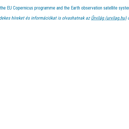
t the EU Copernicus programme and the Earth observation satellite syste
dekes híreket és információkat is olvashatnak az
Űrvilág (urvilag.hu)
o