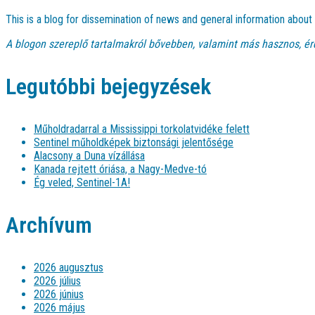
This is a blog for dissemination of news and general information abou
A blogon szereplő tartalmakról bővebben, valamint más hasznos, ér
Legutóbbi bejegyzések
Műholdradarral a Mississippi torkolatvidéke felett
Sentinel műholdképek biztonsági jelentősége
Alacsony a Duna vízállása
Kanada rejtett óriása, a Nagy-Medve-tó
Ég veled, Sentinel-1A!
Archívum
2026 augusztus
2026 július
2026 június
2026 május