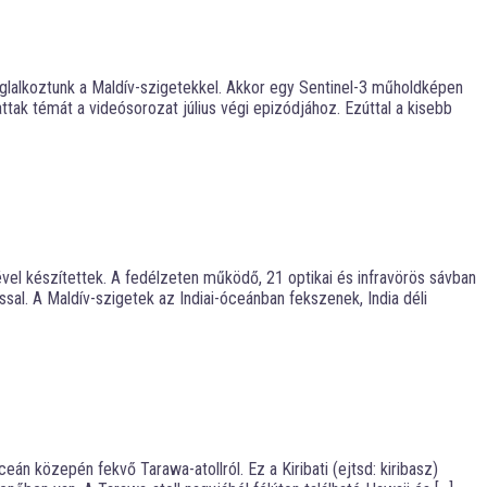
alkoztunk a Maldív-szigetekkel. Akkor egy Sentinel-3 műholdképen
tak témát a videósorozat július végi epizódjához. Ezúttal a kisebb
el készítettek. A fedélzeten működő, 21 optikai és infravörös sávban
al. A Maldív-szigetek az Indiai-óceánban fekszenek, India déli
 közepén fekvő Tarawa-atollról. Ez a Kiribati (ejtsd: kiribasz)