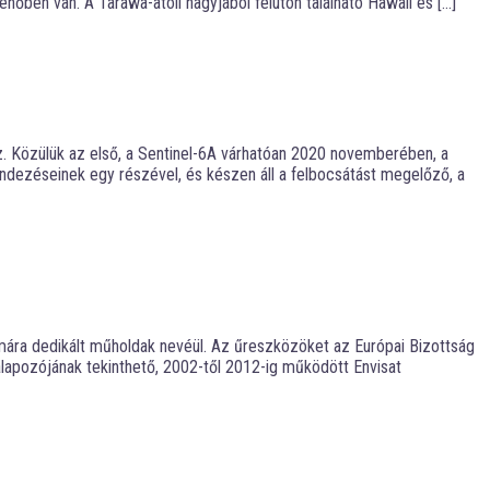
nőben van. A Tarawa-atoll nagyjából félúton található Hawaii és […]
z. Közülük az első, a Sentinel-6A várhatóan 2020 novemberében, a
endezéseinek egy részével, és készen áll a felbocsátást megelőző, a
ámára dedikált műholdak nevéül. Az űreszközöket az Európai Bizottság
alapozójának tekinthető, 2002-től 2012-ig működött Envisat