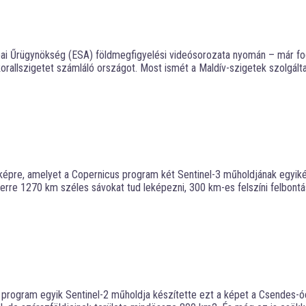
i Űrügynökség (ESA) földmegfigyelési videósorozata nyomán – már fogl
allszigetet számláló országot. Most ismét a Maldív-szigetek szolgáltat
épre, amelyet a Copernicus program két Sentinel-3 műholdjának egyikév
e 1270 km széles sávokat tud leképezni, 300 km-es felszíni felbontáss
gram egyik Sentinel-2 műholdja készítette ezt a képet a Csendes-óceán