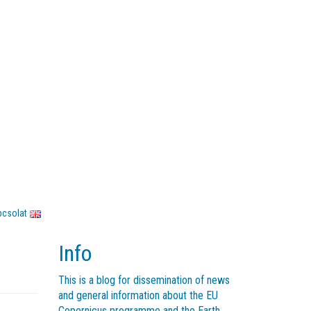
pcsolat
Info
This is a blog for dissemination of news
and general information about the EU
Copernicus programme and the Earth