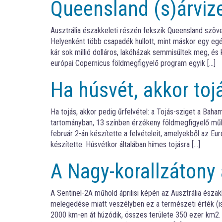
Queensland (s)árvize
Ausztrália északkeleti részén fekszik Queensland szöv
Helyenként több csapadék hullott, mint máskor egy egé
kár sok millió dolláros, lakóházak semmisültek meg, és 
európai Copernicus földmegfigyelő program egyik […]
Ha húsvét, akkor toj
Ha tojás, akkor pedig űrfelvétel: a Tojás-sziget a Bah
tartományban, 13 színben érzékeny földmegfigyelő műho
február 2-án készítette a felvételeit, amelyekből az 
készítette. Húsvétkor általában hímes tojásra […]
A Nagy-korallzátony 
A Sentinel-2A műhold áprilisi képén az Ausztrália északk
melegedése miatt veszélyben ez a természeti érték (is
2000 km-en át húzódik, összes területe 350 ezer km2. 