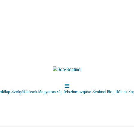
zdőlap
Szolgáltatások
Magyarország felszínmozgása
Sentinel Blog
Rólunk
Ka