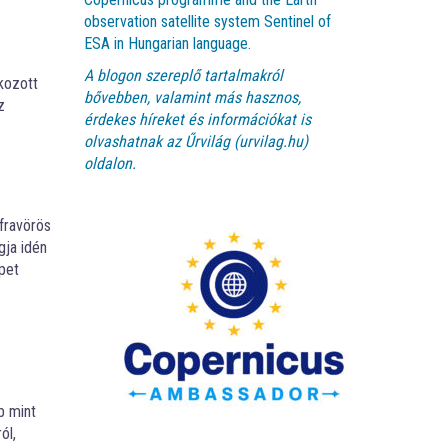
observation satellite system Sentinel of
ESA in Hungarian language.
A blogon szereplő tartalmakról
kozott
bővebben, valamint más hasznos,
z
érdekes híreket és információkat is
olvashatnak az
Űrvilág (urvilag.hu)
oldalon.
nfravörös
gja idén
pet
b mint
ól,