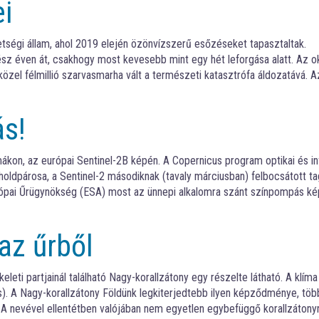
i
etségi állam, ahol 2019 elején özönvízszerű esőzéseket tapasztaltak.
sz éven át, csakhogy most kevesebb mint egy hét leforgása alatt. Az o
közel félmillió szarvasmarha vált a természeti katasztrófa áldozatává. A
ás!
amákon, az európai Sentinel-2B képén. A Copernicus program optikai és i
ldpárosa, a Sentinel-2 másodiknak (tavaly márciusban) felbocsátott ta
Európai Űrügynökség (ESA) most az ünnepi alkalomra szánt színpompás ké
az űrből
eleti partjainál található Nagy-korallzátony egy részelte látható. A klíma
). A Nagy-korallzátony Földünk legkiterjedtebb ilyen képződménye, töb
A nevével ellentétben valójában nem egyetlen egybefüggő korallzátonyr