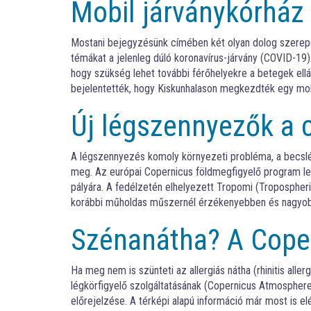
Mobil járványkórház
Mostani bejegyzésünk címében két olyan dolog szerep
témákat a jelenleg dúló koronavírus-járvány (COVID-19).
hogy szükség lehet további férőhelyekre a betegek ellá
bejelentették, hogy Kiskunhalason megkezdték egy mob
Új légszennyezők a 
A légszennyezés komoly környezeti probléma, a becslé
meg. Az európai Copernicus földmegfigyelő program l
pályára. A fedélzetén elhelyezett Tropomi (Tropospher
korábbi műholdas műszernél érzékenyebben és nagyobb t
Szénanátha? A Coper
Ha meg nem is szünteti az allergiás nátha (rhinitis alle
légkörfigyelő szolgáltatásának (Copernicus Atmosphere
előrejelzése. A térképi alapú információ már most is elér