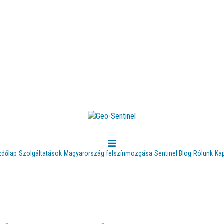
zdőlap
Szolgáltatások
Magyarország felszínmozgása
Sentinel Blog
Rólunk
Ka