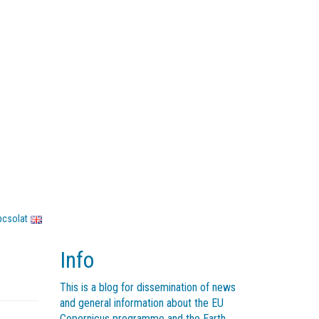
pcsolat
Info
This is a blog for dissemination of news
and general information about the EU
Copernicus programme and the Earth