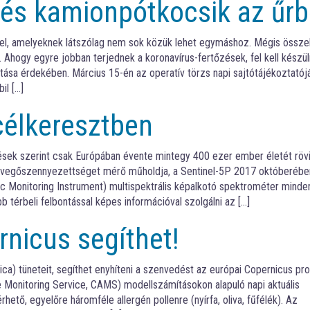
 és kamionpótkocsik az űrb
el, amelyeknek látszólag nem sok közük lehet egymáshoz. Mégis összek
 Ahogy egyre jobban terjednek a koronavírus-fertőzések, fel kell készüln
tása érdekében. Március 15-én az operatív törzs napi sajtótájékoztatój
il […]
célkeresztben
sek szerint csak Európában évente mintegy 400 ezer ember életét rövi
evegőszennyezettséget mérő műholdja, a Sentinel-5P 2017 októberében
ic Monitoring Instrument) multispektrális képalkotó spektrométer minde
érbeli felbontással képes információval szolgálni az […]
nicus segíthet!
rgica) tüneteit, segíthet enyhíteni a szenvedést az európai Copernicus p
 Monitoring Service, CAMS) modellszámításokon alapuló napi aktuális
hető, egyelőre háromféle allergén pollenre (nyírfa, oliva, fűfélék). Az