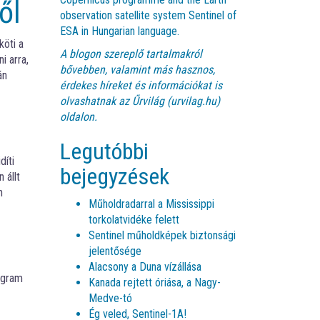
ől
observation satellite system Sentinel of
ESA in Hungarian language.
öti a
A blogon szereplő tartalmakról
i arra,
bővebben, valamint más hasznos,
án
érdekes híreket és információkat is
olvashatnak az
Űrvilág (urvilag.hu)
oldalon.
Legutóbbi
díti
bejegyzések
 állt
n
Műholdradarral a Mississippi
torkolatvidéke felett
Sentinel műholdképek biztonsági
jelentősége
Alacsony a Duna vízállása
rogram
Kanada rejtett óriása, a Nagy-
Medve-tó
Ég veled, Sentinel-1A!