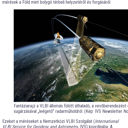
mérések a Föld mint bolygó térbeli helyzetéről és forgásáról.
Fantáziarajz a VLBI állomás fölött áthaladó, a vevőberendezést
sugárzásával „leégető” radarműholdról. (Kép: IVS Newsletter No
Ezeket a méréseket a Nemzetközi VLBI Szolgálat (
International
VLBI Service for Geodesy and Astrometry
, IVS) koordinálja. A