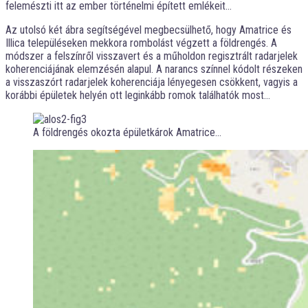
felemészti itt az ember történelmi épített emlékeit…
Az utolsó két ábra segítségével megbecsülhető, hogy Amatrice és
Illica településeken mekkora rombolást végzett a földrengés. A
módszer a felszínről visszavert és a műholdon regisztrált radarjelek
koherenciájának elemzésén alapul. A narancs színnel kódolt részeken
a visszaszórt radarjelek koherenciája lényegesen csökkent, vagyis a
korábbi épületek helyén ott leginkább romok találhatók most…
A földrengés okozta épületkárok Amatrice…