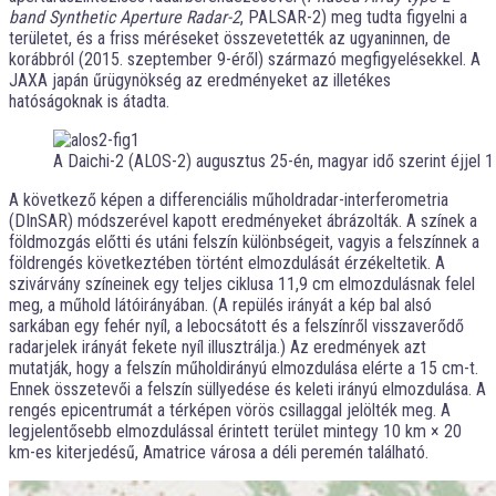
band Synthetic Aperture Radar-2
, PALSAR-2) meg tudta figyelni a
területet, és a friss méréseket összevetették az ugyaninnen, de
korábbról (2015. szeptember 9-éről) származó megfigyelésekkel. A
JAXA japán űrügynökség az eredményeket az illetékes
hatóságoknak is átadta.
A Daichi-2 (ALOS-2) augusztus 25-én, magyar idő szerint éjjel 1
A következő képen a differenciális műholdradar-interferometria
(DInSAR) módszerével kapott eredményeket ábrázolták. A színek a
földmozgás előtti és utáni felszín különbségeit, vagyis a felszínnek a
földrengés következtében történt elmozdulását érzékeltetik. A
szivárvány színeinek egy teljes ciklusa 11,9 cm elmozdulásnak felel
meg, a műhold látóirányában. (A repülés irányát a kép bal alsó
sarkában egy fehér nyíl, a lebocsátott és a felszínről visszaverődő
radarjelek irányát fekete nyíl illusztrálja.) Az eredmények azt
mutatják, hogy a felszín műholdirányú elmozdulása elérte a 15 cm-t.
Ennek összetevői a felszín süllyedése és keleti irányú elmozdulása. A
rengés epicentrumát a térképen vörös csillaggal jelölték meg. A
legjelentősebb elmozdulással érintett terület mintegy 10 km × 20
km-es kiterjedésű, Amatrice városa a déli peremén található.