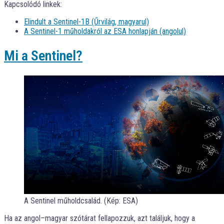
Kapcsolódó linkek:
Elindult a Sentinel-1B (Űrvilág, magyarul)
A Sentinel-1 műholdakról az ESA honlapján (angolul)
Mi a Sentinel?
A Sentinel műholdcsalád. (Kép: ESA)
Ha az angol–magyar szótárat fellapozzuk, azt találjuk, hogy a