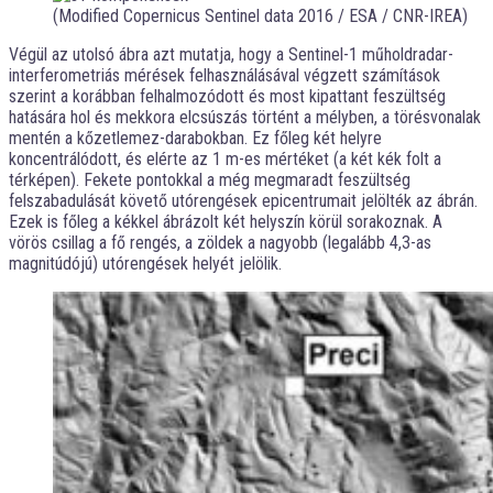
(Modified Copernicus Sentinel data 2016 / ESA / CNR-IREA)
Végül az utolsó ábra azt mutatja, hogy a Sentinel-1 műholdradar-
interferometriás mérések felhasználásával végzett számítások
szerint a korábban felhalmozódott és most kipattant feszültség
hatására hol és mekkora elcsúszás történt a mélyben, a törésvonalak
mentén a kőzetlemez-darabokban. Ez főleg két helyre
koncentrálódott, és elérte az 1 m-es mértéket (a két kék folt a
térképen). Fekete pontokkal a még megmaradt feszültség
felszabadulását követő utórengések epicentrumait jelölték az ábrán.
Ezek is főleg a kékkel ábrázolt két helyszín körül sorakoznak. A
vörös csillag a fő rengés, a zöldek a nagyobb (legalább 4,3-as
magnitúdójú) utórengések helyét jelölik.