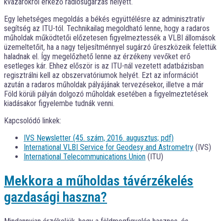
kvazárokról érkező rádiósugárzás helyett.
Egy lehetséges megoldás a békés együttélésre az adminisztratív
segítség az ITU-tól. Technikailag megoldható lenne, hogy a radaros
műholdak működtetői előzetesen figyelmeztessék a VLBI állomások
üzemeltetőit, ha a nagy teljesítménnyel sugárzó űreszközeik felettük
haladnak el. Így megelőzhető lenne az érzékeny vevőket erő
esetleges kár. Ehhez először is az ITU-nál vezetett adatbázisban
regisztrálni kell az obszervatóriumok helyét. Ezt az információt
azután a radaros műholdak pályájának tervezésekor, illetve a már
Föld körüli pályán dolgozó műholdak esetében a figyelmeztetések
kiadásakor figyelembe tudnák venni.
Kapcsolódó linkek:
IVS Newsletter (45. szám, 2016. augusztus; pdf)
International VLBI Service for Geodesy and Astrometry
(IVS)
International Telecommunications Union
(ITU)
Mekkora a műholdas távérzékelés
gazdasági haszna?