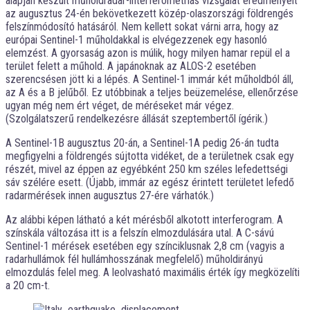
alapján készült műholdradar-interferometriás vizsgálat eredményeit
az augusztus 24-én bekövetkezett közép-olaszországi földrengés
felszínmódosító hatásáról. Nem kellett sokat várni arra, hogy az
európai Sentinel-1 műholdakkal is elvégezzenek egy hasonló
elemzést. A gyorsaság azon is múlik, hogy milyen hamar repül el a
terület felett a műhold. A japánoknak az ALOS-2 esetében
szerencsésen jött ki a lépés. A Sentinel-1 immár két műholdból áll,
az A és a B jelűből. Ez utóbbinak a teljes beüzemelése, ellenőrzése
ugyan még nem ért véget, de méréseket már végez.
(Szolgálatszerű rendelkezésre állását szeptembertől ígérik.)
A Sentinel-1B augusztus 20-án, a Sentinel-1A pedig 26-án tudta
megfigyelni a földrengés sújtotta vidéket, de a területnek csak egy
részét, mivel az éppen az egyébként 250 km széles lefedettségi
sáv szélére esett. (Újabb, immár az egész érintett területet lefedő
radarmérések innen augusztus 27-ére várhatók.)
Az alábbi képen látható a két mérésből alkotott interferogram. A
színskála változása itt is a felszín elmozdulására utal. A C-sávú
Sentinel-1 mérések esetében egy színciklusnak 2,8 cm (vagyis a
radarhullámok fél hullámhosszának megfelelő) műholdirányú
elmozdulás felel meg. A leolvasható maximális érték így megközelíti
a 20 cm-t.