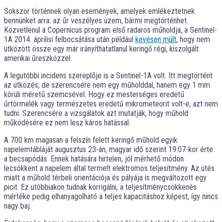
Sokszor történnek olyan események, amelyek emlékeztetnek
bennünket arra: az űr veszélyes üzem, bármi megtörténhet.
Közvetlenül a Copernicus program első radaros műholdja, a Sentinel-
1A 2014. áprilisi felbocsátása után például
kevésen múlt
, hogy nem
ütközött össze egy már irányíthatatlanul keringő régi, kiszolgált
amerikai űreszközzel.
A legutóbbi incidens szereplője is a Sentinel-1A volt. Itt megtörtént
az ütközés, de szerencsére nem egy műholddal, hanem egy 1 mm
körüli méretű szemcsével. Hogy ez mesterséges eredetű
űrtörmelék vagy természetes eredetű mikrometeorit volt-e, azt nem
tudni. Szerencsére a vizsgálatok azt mutatják, hogy műhold
működésére ez nem lesz káros hatással.
A 700 km magasan a felszín felett keringő műhold egyik
napelemtábláját augusztus 23-án, magyar idő szerint 19:07-kor érte
a becsapódás. Ennek hatására hirtelen, jól mérhető módon
lecsökkent a napelem által termelt elektromos teljesítmény. Az ütés
miatt a műhold térbeli orientációja és pályája is megváltozott egy
picit. Ez utóbbiakon tudnak korrigálni, a teljesítménycsökkenés
mértéke pedig elhanyagolható a teljes kapacitáshoz képest, így nincs
nagy baj.