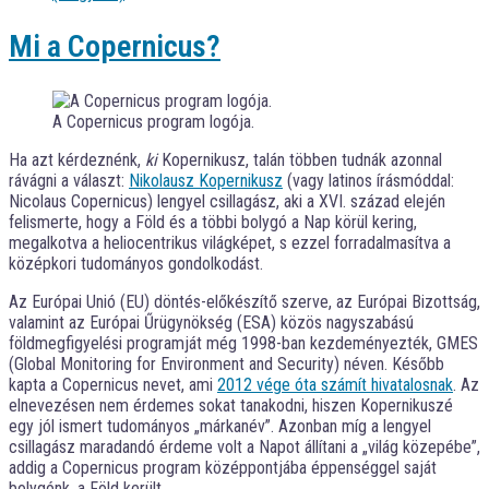
Mi a Copernicus?
A Copernicus program logója.
Ha azt kérdeznénk,
ki
Kopernikusz, talán többen tudnák azonnal
rávágni a választ:
Nikolausz Kopernikusz
(vagy latinos írásmóddal:
Nicolaus Copernicus) lengyel csillagász, aki a XVI. század elején
felismerte, hogy a Föld és a többi bolygó a Nap körül kering,
megalkotva a heliocentrikus világképet, s ezzel forradalmasítva a
középkori tudományos gondolkodást.
Az Európai Unió (EU) döntés-előkészítő szerve, az Európai Bizottság,
valamint az Európai Űrügynökség (ESA) közös nagyszabású
földmegfigyelési programját még 1998-ban kezdeményezték, GMES
(Global Monitoring for Environment and Security) néven. Később
kapta a Copernicus nevet, ami
2012 vége óta számít hivatalosnak
. Az
elnevezésen nem érdemes sokat tanakodni, hiszen Kopernikuszé
egy jól ismert tudományos „márkanév”. Azonban míg a lengyel
csillagász maradandó érdeme volt a Napot állítani a „világ közepébe”,
addig a Copernicus program középpontjába éppenséggel saját
bolygónk, a Föld került.