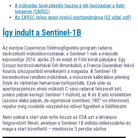
A műholdas távérzékelés haszna a téli hajózásban a Balti-
tengeren (EARSC)
Az EARSC teljes angol nyelvű esettanulmánya (62 oldal, pdf)
Így indult a Sentinel-1B
Az európai Copernicus földmegfigyelési program radaros
távérzékelő műholdsorozatának, a Sentinel-1-nek a második
képviselője 2016. április 25-én indult el Föld körüli pályájára. Egy
Szojuz hordozórakétával Dél-Amerikából, a Francia Guyanában fekvő
Kourou űrközpontból emelkedett a magasba. A Sentinel-1B
berendezései rendben működnek, a műszerek kalibrálása jelenleg
folyik és várhatóan hamarosan befejeződik. Ezek után az
apertúraszintézis elvén működő C-sávú radarral felszerelt két,
poláris pályán keringő Sentinel-1 műhold, az A és B jelű kötelékben
(azonos alakú pályán, de egymással szemben, 180°-os eltéréssel)
repülve még rövidebb visszatérési idővel figyelheti a földfelszínt.
Nem sokkal a start után tette közzé az ESA azt a látványos
felgyorsított filmet, amelyen a Sentinel-1B indítási előkészületei és
maga a start követhető – mindössze 3 percbe sűrítve: