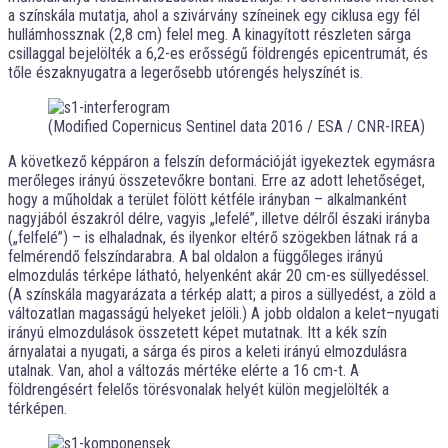
a színskála mutatja, ahol a szivárvány színeinek egy ciklusa egy fél
hullámhossznak (2,8 cm) felel meg. A kinagyított részleten sárga
csillaggal bejelölték a 6,2-es erősségű földrengés epicentrumát, és
tőle északnyugatra a legerősebb utórengés helyszínét is.
(Modified Copernicus Sentinel data 2016 / ESA / CNR-IREA)
A következő képpáron a felszín deformációját igyekeztek egymásra
merőleges irányú összetevőkre bontani. Erre az adott lehetőséget,
hogy a műholdak a terület fölött kétféle irányban – alkalmanként
nagyjából északról délre, vagyis „lefelé”, illetve délről északi irányba
(„felfelé”) – is elhaladnak, és ilyenkor eltérő szögekben látnak rá a
felmérendő felszíndarabra. A bal oldalon a függőleges irányú
elmozdulás térképe látható, helyenként akár 20 cm-es süllyedéssel.
(A színskála magyarázata a térkép alatt; a piros a süllyedést, a zöld a
változatlan magasságú helyeket jelöli.) A jobb oldalon a kelet–nyugati
irányú elmozdulások összetett képet mutatnak. Itt a kék szín
árnyalatai a nyugati, a sárga és piros a keleti irányú elmozdulásra
utalnak. Van, ahol a változás mértéke elérte a 16 cm-t. A
földrengésért felelős törésvonalak helyét külön megjelölték a
térképen.