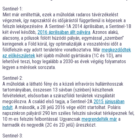
Sentinel-1:
Mint már említettük, ezek a műholdak radaros távérzékelést
végeznek, így napszaktól és időjárástól függetlenül is képesek a
felszín leképezésére. A Sentinel-1A 2014 áprilisában, a Sentinel-1B
két évvel később,
2016 áprilisában állt pályára
. Azonos alakú,
alacsony, a pólusok fölött húzódó pályán, egymással „szemben”
keringenek a Föld körül, így optimalizálják a visszatérési időt a
földfelszín egy adott területére vonatkoztatva. Már
megkezdődtek
az előkészületek
két újabb műhold gyártására (1C és 1D), ami
lehetővé teszi, hogy legalább a 2030-as évek végéig folyamatos
legyen a mérések sorozata.
Sentinel-2:
A műholdak a látható fény és a közeli infravörös hullámhosszak
tartományában, összesen 13 sávban (színben) készítenek
felvételeket, elsősorban a szárazföldi területek vizsgálatát
megcélozva. A család első tagja, a Sentinel-2A
2015 júniusában
indult
. A második, a 2B jelű 2016 vége előtt startolhat. Poláris
napszinkron pályáról 290 km széles felszíni sávokat térképeznek fel,
10 m-es felszíni felbontással. Ugyancsak
megrendelték már
a
harmadik és negyedik (2C és 2D jelű) űreszközt.
Sentinel-3: