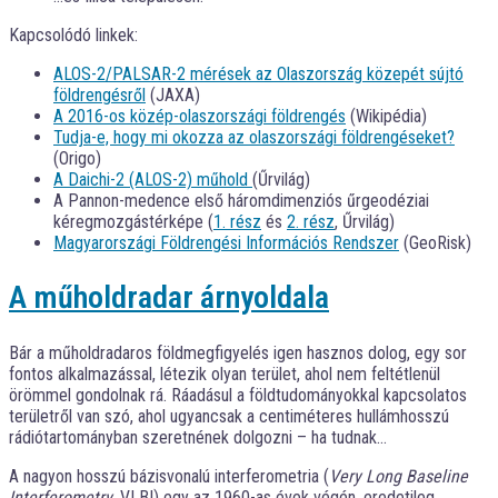
Kapcsolódó linkek:
ALOS-2/PALSAR-2 mérések az Olaszország közepét sújtó
földrengésről
(JAXA)
A 2016-os közép-olaszországi földrengés
(Wikipédia)
Tudja-e, hogy mi okozza az olaszországi földrengéseket?
(Origo)
A Daichi-2 (ALOS-2) műhold
(Űrvilág)
A Pannon-medence első háromdimenziós űrgeodéziai
kéregmozgástérképe (
1. rész
és
2. rész
, Űrvilág)
Magyarországi Földrengési Információs Rendszer
(GeoRisk)
A műholdradar árnyoldala
Bár a műholdradaros földmegfigyelés igen hasznos dolog, egy sor
fontos alkalmazással, létezik olyan terület, ahol nem feltétlenül
örömmel gondolnak rá. Ráadásul a földtudományokkal kapcsolatos
területről van szó, ahol ugyancsak a centiméteres hullámhosszú
rádiótartományban szeretnének dolgozni – ha tudnak…
A nagyon hosszú bázisvonalú interferometria (
Very Long Baseline
Interferometry
, VLBI) egy az 1960-as évek végén, eredetileg