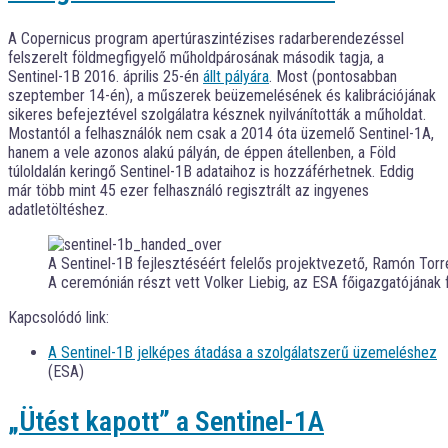
A Copernicus program apertúraszintézises radarberendezéssel
felszerelt földmegfigyelő műholdpárosának második tagja, a
Sentinel-1B 2016. április 25-én
állt pályára
. Most (pontosabban
szeptember 14-én), a műszerek beüzemelésének és kalibrációjának
sikeres befejeztével szolgálatra késznek nyilvánították a műholdat.
Mostantól a felhasználók nem csak a 2014 óta üzemelő Sentinel-1A,
hanem a vele azonos alakú pályán, de éppen átellenben, a Föld
túloldalán keringő Sentinel-1B adataihoz is hozzáférhetnek. Eddig
már több mint 45 ezer felhasználó regisztrált az ingyenes
adatletöltéshez.
A Sentinel-1B fejlesztéséért felelős projektvezető, Ramón Torre
A ceremónián részt vett Volker Liebig, az ESA főigazgatójának 
Kapcsolódó link:
A Sentinel-1B jelképes átadása a szolgálatszerű üzemeléshez
(ESA)
„Ütést kapott” a Sentinel-1A