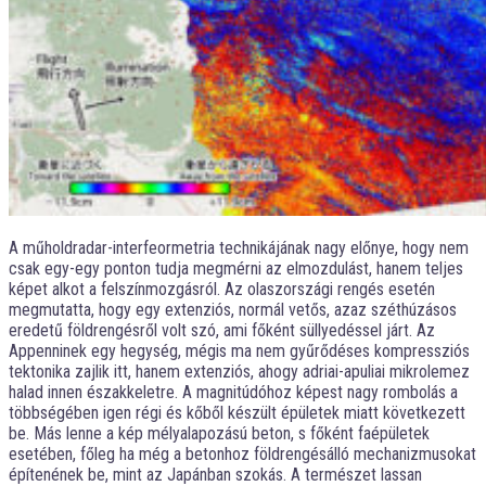
A műholdradar-interfeormetria technikájának nagy előnye, hogy nem
csak egy-egy ponton tudja megmérni az elmozdulást, hanem teljes
képet alkot a felszínmozgásról. Az olaszországi rengés esetén
megmutatta, hogy egy extenziós, normál vetős, azaz széthúzásos
eredetű földrengésről volt szó, ami főként süllyedéssel járt. Az
Appenninek egy hegység, mégis ma nem gyűrődéses kompressziós
tektonika zajlik itt, hanem extenziós, ahogy adriai-apuliai mikrolemez
halad innen északkeletre. A magnitúdóhoz képest nagy rombolás a
többségében igen régi és kőből készült épületek miatt következett
be. Más lenne a kép mélyalapozású beton, s főként faépületek
esetében, főleg ha még a betonhoz földrengésálló mechanizmusokat
építenének be, mint az Japánban szokás. A természet lassan