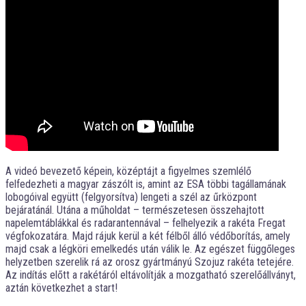
A videó bevezető képein, középtájt a figyelmes szemlélő
felfedezheti a magyar zászólt is, amint az ESA többi tagállamának
lobogóival együtt (felgyorsítva) lengeti a szél az űrközpont
bejáratánál. Utána a műholdat – természetesen összehajtott
napelemtáblákkal és radarantennával – felhelyezik a rakéta Fregat
végfokozatára. Majd rájuk kerül a két félből álló védőborítás, amely
majd csak a légköri emelkedés után válik le. Az egészet függőleges
helyzetben szerelik rá az orosz gyártmányú Szojuz rakéta tetejére.
Az indítás előtt a rakétáról eltávolítják a mozgatható szerelőállványt,
aztán következhet a start!