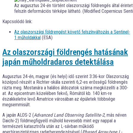
Az augusztus 24-én történt olaszországi földrengés által érinte
felszín deformációs térképe látható. (Modified Copernicus Sen
Kapcsolódó link:
Az olaszországi földrengést követő felszínváltozás a Sentinel-
1 műholdakkal
(ESA)
Az olaszországi földrengés hatásának
japán műholdradaros detektálása
Augusztus 24-én, magyar (és helyi) idő szerint 3:36-kor Olaszország
középső részét a Richter-skála szerinti 6,2-es erősségű földrengés
rázta meg. Mostanára a halálos áldozatok száma megközelíti a 300-
at. Az epicentrum közelében fekvő, Rómától kb. 140 km-re
északkeletre levő Amatrice városában az épületek többsége
megsemmisült.
A japán ALOS-2 (
Advanced Land Observing Satellite-2
, más néven
Daichi-2) földmegfigyelő műhold kevesebb mint egy nappal a
természeti katasztrófa után az L-sávban működő
apertúraszintézises radarberendezésével (
Phased Array-type L-