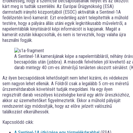
Érdekesség, hogy a szemcse becsapódásának helyét és az okozott
kárt meg is tudták szemlélni. Az Európai Űrügynökség (ESA)
darmstadti irányító központjából (ESOC) aktiválták a Sentinel-1A
fedélzetén levő kamerát. Ezt eredetileg azért telepítették a műhold
testére, hogy a pályára állás utáni egyik legkritikusabb műveletről, a
napelemtáblák kinyitásáról képi információt is kapjanak. Magát a
kamerát ezután kikapcsolták, és nem is tervezték, hogy valaha újra
használni fogják.
A Sentinel-1A kamerájának képe a napelemtábláról, néhány órával 
becsapódás után (jobbra). A második felvételen jól kivehető 
darab mintegy 40 cm-es átmérőjű területen okozott sérülést. (
Az ilyen becsapódások lehetőségét nem lehet kizárni, és védekezni
sem nagyon lehet ellenük. A Földről csak a legalább 5 cm-es méretű
űrszemétdarabok követését tudják megoldani. Ha egy ilyen
regisztrált darab veszélyes közelségbe kerül egy aktív űreszközhöz,
akkor az üzemeltetőket figyelmeztetik. Ekkor a műhold pályáját
rendszerint úgy módosítják, hogy az előre jelzett valószínű
találkozást elkerülhessék.
Kapcsolódó cikk:
A Sentinel-1A ütközése egy törmelékdarabbal
(ESA)