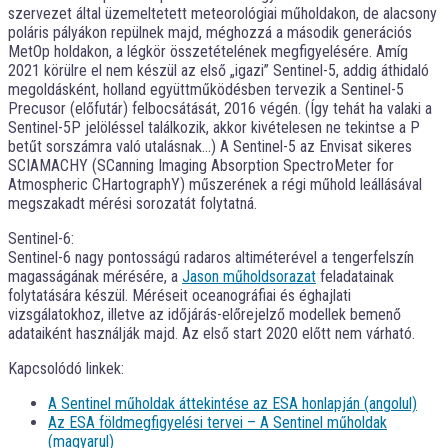
szervezet által üzemeltetett meteorológiai műholdakon, de alacsony
poláris pályákon repülnek majd, méghozzá a második generációs
MetOp holdakon, a légkör összetételének megfigyelésére. Amíg
2021 körülre el nem készül az első „igazi” Sentinel-5, addig áthidaló
megoldásként, holland együttműködésben tervezik a Sentinel-5
Precusor (előfutár) felbocsátását, 2016 végén. (Így tehát ha valaki a
Sentinel-5P jelöléssel találkozik, akkor kivételesen ne tekintse a P
betűt sorszámra való utalásnak…) A Sentinel-5 az Envisat sikeres
SCIAMACHY (SCanning Imaging Absorption SpectroMeter for
Atmospheric CHartographY) műszerének a régi műhold leállásával
megszakadt mérési sorozatát folytatná.
Sentinel-6:
Sentinel-6 nagy pontosságú radaros altiméterével a tengerfelszín
magasságának mérésére, a
Jason műholdsorazat
feladatainak
folytatására készül. Méréseit oceanográfiai és éghajlati
vizsgálatokhoz, illetve az időjárás-előrejelző modellek bemenő
adataiként használják majd. Az első start 2020 előtt nem várható.
Kapcsolódó linkek:
A Sentinel műholdak áttekintése az ESA honlapján (angolul)
Az ESA földmegfigyelési tervei – A Sentinel műholdak
(magyarul)