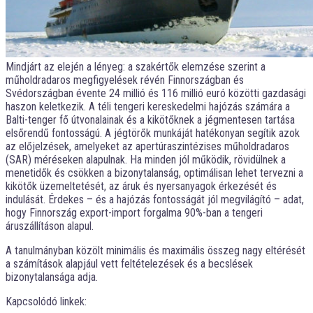
Mindjárt az elején a lényeg: a szakértők elemzése szerint a
műholdradaros megfigyelések révén Finnországban és
Svédországban évente 24 millió és 116 millió euró közötti gazdasági
haszon keletkezik. A téli tengeri kereskedelmi hajózás számára a
Balti-tenger fő útvonalainak és a kikötőknek a jégmentesen tartása
elsőrendű fontosságú. A jégtörők munkáját hatékonyan segítik azok
az előjelzések, amelyeket az apertúraszintézises műholdradaros
(SAR) méréseken alapulnak. Ha minden jól működik, rövidülnek a
menetidők és csökken a bizonytalanság, optimálisan lehet tervezni a
kikötők üzemeltetését, az áruk és nyersanyagok érkezését és
indulását. Érdekes – és a hajózás fontosságát jól megvilágító – adat,
hogy Finnország export-import forgalma 90%-ban a tengeri
áruszállításon alapul.
A tanulmányban közölt minimális és maximális összeg nagy eltérését
a számítások alapjául vett feltételezések és a becslések
bizonytalansága adja.
Kapcsolódó linkek: