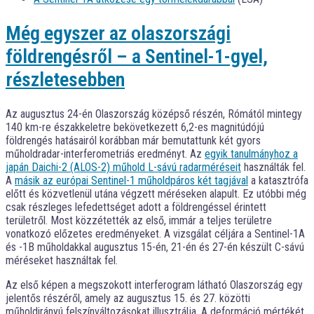
Még egyszer az olaszországi
földrengésről – a Sentinel-1-gyel,
részletesebben
Az augusztus 24-én Olaszország középső részén, Rómától mintegy
140 km-re északkeletre bekövetkezett 6,2-es magnitúdójú
földrengés hatásairól korábban már bemutattunk két gyors
műholdradar-interferometriás eredményt. Az
egyik tanulmányhoz a
japán Daichi-2 (ALOS-2) műhold L-sávú radarméréseit
használták fel.
A
másik az európai Sentinel-1 műholdpáros két tagjával
a katasztrófa
előtt és közvetlenül utána végzett méréseken alapult. Ez utóbbi még
csak részleges lefedettséget adott a földrengéssel érintett
területről. Most közzétették az első, immár a teljes területre
vonatkozó előzetes eredményeket. A vizsgálat céljára a Sentinel-1A
és -1B műholdakkal augusztus 15-én, 21-én és 27-én készült C-sávú
méréseket használtak fel.
Az első képen a megszokott interferogram látható Olaszország egy
jelentős részéről, amely az augusztus 15. és 27. közötti
műholdirányú felszínváltozásokat illusztrálja. A deformáció mértékét