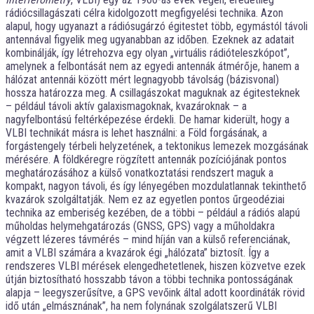
rádiócsillagászati célra kidolgozott megfigyelési technika. Azon
alapul, hogy ugyanazt a rádiósugárzó égitestet több, egymástól távoli
antennával figyelik meg ugyanabban az időben. Ezeknek az adatait
kombinálják, így létrehozva egy olyan „virtuális rádióteleszkópot”,
amelynek a felbontását nem az egyedi antennák átmérője, hanem a
hálózat antennái között mért legnagyobb távolság (bázisvonal)
hossza határozza meg. A csillagászokat maguknak az égitesteknek
– például távoli aktív galaxismagoknak, kvazároknak – a
nagyfelbontású feltérképezése érdekli. De hamar kiderült, hogy a
VLBI technikát másra is lehet használni: a Föld forgásának, a
forgástengely térbeli helyzetének, a tektonikus lemezek mozgásának
mérésére. A földkéregre rögzített antennák pozíciójának pontos
meghatározásához a külső vonatkoztatási rendszert maguk a
kompakt, nagyon távoli, és így lényegében mozdulatlannak tekinthető
kvazárok szolgáltatják. Nem ez az egyetlen pontos űrgeodéziai
technika az emberiség kezében, de a többi – például a rádiós alapú
műholdas helymehgatározás (GNSS, GPS) vagy a műholdakra
végzett lézeres távmérés – mind híján van a külső referenciának,
amit a VLBI számára a kvazárok égi „hálózata” biztosít. Így a
rendszeres VLBI mérések elengedhetetlenek, hiszen közvetve ezek
útján biztosítható hosszabb távon a többi technika pontosságának
alapja – leegyszerűsítve, a GPS vevőink által adott koordináták rövid
idő után „elmásznának”, ha nem folynának szolgálatszerű VLBI