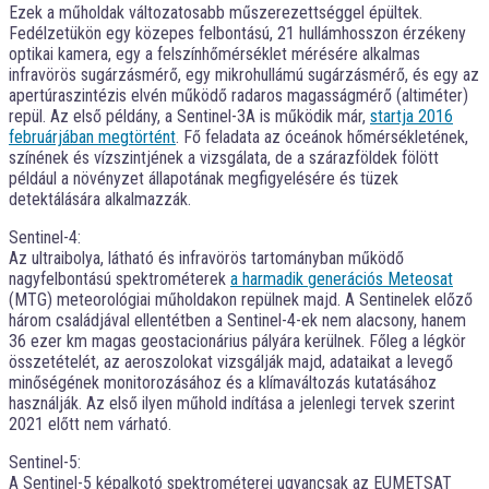
Ezek a műholdak változatosabb műszerezettséggel épültek.
Fedélzetükön egy közepes felbontású, 21 hullámhosszon érzékeny
optikai kamera, egy a felszínhőmérséklet mérésére alkalmas
infravörös sugárzásmérő, egy mikrohullámú sugárzásmérő, és egy az
apertúraszintézis elvén működő radaros magasságmérő (altiméter)
repül. Az első példány, a Sentinel-3A is működik már,
startja 2016
februárjában megtörtént
. Fő feladata az óceánok hőmérsékletének,
színének és vízszintjének a vizsgálata, de a szárazföldek fölött
például a növényzet állapotának megfigyelésére és tüzek
detektálására alkalmazzák.
Sentinel-4:
Az ultraibolya, látható és infravörös tartományban működő
nagyfelbontású spektrométerek
a harmadik generációs Meteosat
(MTG) meteorológiai műholdakon repülnek majd. A Sentinelek előző
három családjával ellentétben a Sentinel-4-ek nem alacsony, hanem
36 ezer km magas geostacionárius pályára kerülnek. Főleg a légkör
összetételét, az aeroszolokat vizsgálják majd, adataikat a levegő
minőségének monitorozásához és a klímaváltozás kutatásához
használják. Az első ilyen műhold indítása a jelenlegi tervek szerint
2021 előtt nem várható.
Sentinel-5:
A Sentinel-5 képalkotó spektrométerei ugyancsak az EUMETSAT