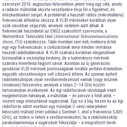
szervezet 2016. augusztusi hírlevelében jelent meg egy cikk, amely
a radaros műholdak okozta veszélyekre hívja fel a figyelmet, és
intézkedéseket sürget. A problémát a használt rádiós (mikrohullámú)
frekvenciák átfedése okozza. A VLBI méréseket korábban olyan
szűk sávokban végezték, amelyek védelem alatt állnak. A
frekvenciák használatát az ENSZ szakosított szervezete, a
Nemzetközi Távközlési Unió (
International Telecommunications
Union
, ITU) szabályozza. Talán mondani sem kell, mekkora érték
egy-egy frekvenciasáv, a civilizációnak annyi minden vívmánya
használ rádióhullámokat. A VLBI számára korábban elegendőnek
bizonyultak a viszonylag keskeny, de a tudományos mérések
számára érinetlenül hagyott sávok. Azonban az új generációs
geodéziai VLBI mérések pontosságának további javítása érdekében
nagyobb sávszélességre volt célszerű áttérni. Az újonnan épített
rádióteleszkópok olyan vevőberendezéssel vannak (vagy lesznek
rövidesen) felszerelve, amelyek a teljes 2–14 GHz között
tartományban érzékenyek. Az égi rádióforrások távolságuk miatt
meglehetősen halványak, a műholdak – és persze a földi adók –
viszont nagy intenzitással sugároznak. Épp ez a baj, hiszen ha az égi
rádióforrás adott esetben egy mondjuk C-sávú radarjeleket
kibocsátó műhold (mint például a Sentinel-1, ahol a frekvencia 5,405
GHz), az tönkre is teheti a vevőberendezést, ha a rádióteleszkóp
parabolaantennája a sugárzását fókuszálja – a megcélzott távoli