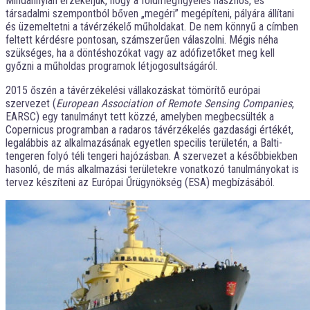
Mindannyian érzékeljük, hogy a földmegfigyelés hasznos, és
társadalmi szempontból bőven „megéri” megépíteni, pályára állítani
és üzemeltetni a távérzékelő műholdakat. De nem könnyű a címben
feltett kérdésre pontosan, számszerűen válaszolni. Mégis néha
szükséges, ha a döntéshozókat vagy az adófizetőket meg kell
győzni a műholdas programok létjogosultságáról.
2015 őszén a távérzékelési vállakozáskat tömörítő európai
szervezet (
European Associatio
n of Remote Sensing Companies
,
EARSC) egy tanulmányt tett közzé, amelyben megbecsülték a
Copernicus programban a radaros távérzékelés gazdasági értékét,
legalábbis az alkalmazásának egyetlen specilis területén, a Balti-
tengeren folyó téli tengeri hajózásban. A szervezet a későbbiekben
hasonló, de más alkalmazási területekre vonatkozó tanulmányokat is
tervez készíteni az Európai Űrügynökség (ESA) megbízásából.