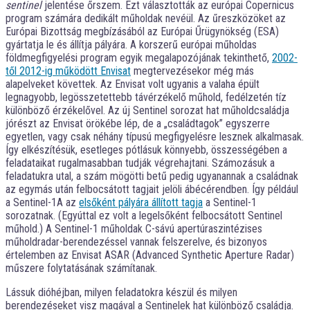
sentinel
jelentése őrszem. Ezt választották az európai Copernicus
program számára dedikált műholdak nevéül. Az űreszközöket az
Európai Bizottság megbízásából az Európai Űrügynökség (ESA)
gyártatja le és állítja pályára. A korszerű európai műholdas
földmegfigyelési program egyik megalapozójának tekinthető,
2002-
től 2012-ig működött Envisat
megtervezésekor még más
alapelveket követtek. Az Envisat volt ugyanis a valaha épült
legnagyobb, legösszetettebb távérzékelő műhold, fedélzetén tíz
különböző érzékelővel. Az új Sentinel sorozat hat műholdcsaládja
jórészt az Envisat örökébe lép, de a „családtagok” egyszerre
egyetlen, vagy csak néhány típusú megfigyelésre lesznek alkalmasak.
Így elkészítésük, esetleges pótlásuk könnyebb, összességében a
feladataikat rugalmasabban tudják végrehajtani. Számozásuk a
feladatukra utal, a szám mögötti betű pedig ugyanannak a családnak
az egymás után felbocsátott tagjait jelöli ábécérendben. Így például
a Sentinel-1A az
elsőként pályára állított tagja
a Sentinel-1
sorozatnak. (Egyúttal ez volt a legelsőként felbocsátott Sentinel
műhold.) A Sentinel-1 műholdak C-sávú apertúraszintézises
műholdradar-berendezéssel vannak felszerelve, és bizonyos
értelemben az Envisat ASAR (Advanced Synthetic Aperture Radar)
műszere folytatásának számítanak.
Lássuk dióhéjban, milyen feladatokra készül és milyen
berendezéseket visz magával a Sentinelek hat különböző családja.