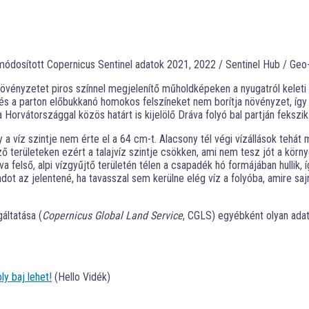
módosított Copernicus Sentinel adatok 2021, 2022 / Sentinel Hub / Geo-
övényzetet piros színnel megjelenítő műholdképeken a nyugatról keleti i
n és a parton előbukkanó homokos felszíneket nem borítja növényzet, így
a Horvátországgal közös határt is kijelölő Dráva folyó bal partján fekszi
a víz szintje nem érte el a 64 cm-t. Alacsony tél végi vízállások tehát m
ő területeken ezért a talajvíz szintje csökken, ami nem tesz jót a kö
áva felső, alpi vízgyűjtő területén télen a csapadék hó formájában hulli
dot az jelentené, ha tavasszal sem kerülne elég víz a folyóba, amire saj
áltatása (
Copernicus Global Land Service
, CGLS) egyébként olyan adato
ly baj lehet!
(Hello Vidék)