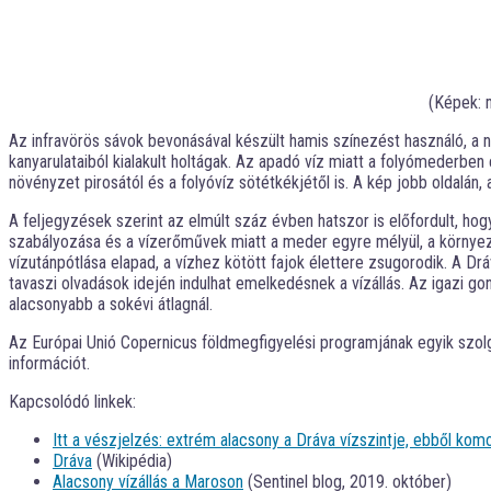
(Képek: 
Az infravörös sávok bevonásával készült hamis színezést használó, a n
kanyarulataiból kialakult holtágak. Az apadó víz miatt a folyómederbe
növényzet pirosától és a folyóvíz sötétkékjétől is. A kép jobb oldalán, 
A feljegyzések szerint az elmúlt száz évben hatszor is előfordult, hogy 
szabályozása és a vízerőművek miatt a meder egyre mélyül, a környez
vízutánpótlása elapad, a vízhez kötött fajok élettere zsugorodik. A Dr
tavaszi olvadások idején indulhat emelkedésnek a vízállás. Az igazi gon
alacsonyabb a sokévi átlagnál.
Az Európai Unió Copernicus földmegfigyelési programjának egyik szolg
információt.
Kapcsolódó linkek:
Itt a vészjelzés: extrém alacsony a Dráva vízszintje, ebből komo
Dráva
(Wikipédia)
Alacsony vízállás a Maroson
(Sentinel blog, 2019. október)