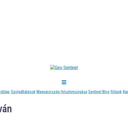
zdőlap
Szolgáltatások
Magyarország felszínmozgása
Sentinel Blog
Rólunk
Ka
áván