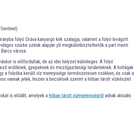
Sentinel)
rányba folyó Dráva kanyargó kék szalagja, valamint a folyó levágott
 világos szürke színük alapján jól megkülönböztethetők a part menti
k Barcs városa.
áskor is előfordultak, de az idei helyzet különleges. A folyó
rnyező erdőknek, gyepeknek és mezőgazdasági területeknek. A holtágak
k, így a folyóba kerülő víz mennyisége természetesen csökken, és csak a
nos vannak jelek, hiszen a becslések szerint a hóban tárolt vízkészlet
kat is előállít, amelyek a
hóban tárolt vízmennyiségről
adnak aktuális