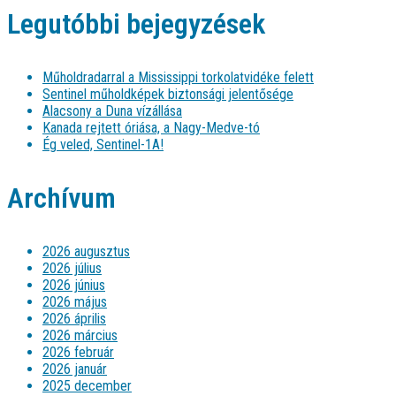
Legutóbbi bejegyzések
Műholdradarral a Mississippi torkolatvidéke felett
Sentinel műholdképek biztonsági jelentősége
Alacsony a Duna vízállása
Kanada rejtett óriása, a Nagy-Medve-tó
Ég veled, Sentinel-1A!
Archívum
2026 augusztus
2026 július
2026 június
2026 május
2026 április
2026 március
2026 február
2026 január
2025 december