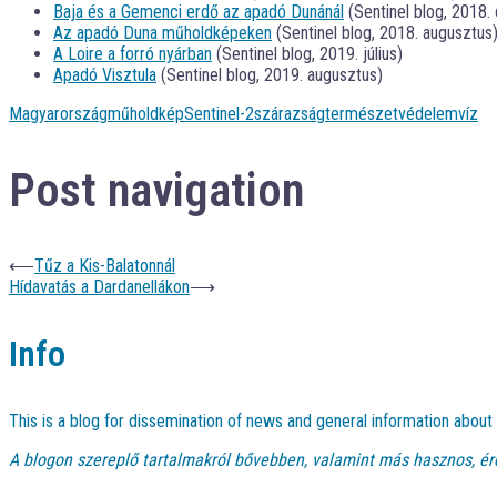
Baja és a Gemenci erdő az apadó Dunánál
(Sentinel blog, 2018.
Az apadó Duna műholdképeken
(Sentinel blog, 2018. augusztus
A Loire a forró nyárban
(Sentinel blog, 2019. július)
Apadó Visztula
(Sentinel blog, 2019. augusztus)
Magyarország
műholdkép
Sentinel-2
szárazság
természetvédelem
víz
Post navigation
⟵
Tűz a Kis-Balatonnál
Hídavatás a Dardanellákon
⟶
Info
This is a blog for dissemination of news and general information abou
A blogon szereplő tartalmakról bővebben, valamint más hasznos, ér