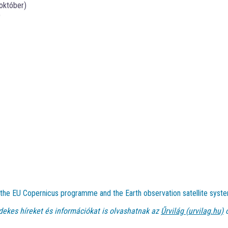
 október)
)
t the EU Copernicus programme and the Earth observation satellite syste
dekes híreket és információkat is olvashatnak az
Űrvilág (urvilag.hu)
o