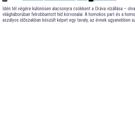
Idén tél végére különösen alacsonyra csökkent a Dráva vízállása – ol
világháborúban felrobbantott híd körvonalai. A homokos part és a homo
aszályos időszakban készült képet egy tavaly, az évnek ugyanebben az