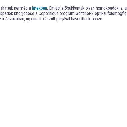
vashattuk nemrég a
hírekben
. Emiatt előbukkantak olyan homokpadok is, a
kpadok kiterjedése a Copernicus program Sentinel-2 optikai földmegfigy
 időszakában, ugyanott készült párjával hasonlítunk össze.