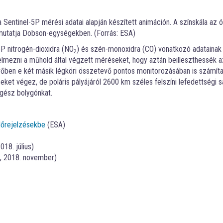
 Sentinel-5P mérési adatai alapján készített animáción. A színskála az 
utatja Dobson-egységekben. (Forrás: ESA)
P nitrogén-dioxidra (NO
) és szén-monoxidra (CO) vonatkozó adatainak
2
elmezni a műhold által végzett méréseket, hogy aztán beilleszthessék a
övőben e két másik légköri összetevő pontos monitorozásában is számít
et végez, de poláris pályájáról 2600 km széles felszíni lefedettségi s
gész bolygónkat.
lőrejelzésekbe
(ESA)
018. július)
g, 2018. november)