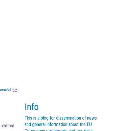
pcsolat
Info
This is a blog for dissemination of news
and general information about the EU
 vártnál
Copernicus programme and the Earth