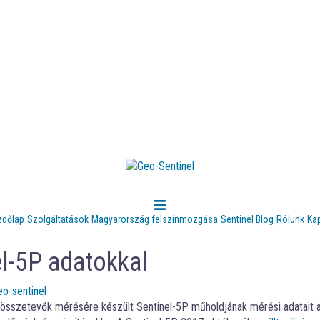
zdőlap
Szolgáltatások
Magyarország felszínmozgása
Sentinel Blog
Rólunk
Ka
el-5P adatokkal
eo-sentinel
összetevők mérésére készült Sentinel-5P műholdjának mérési adatait a