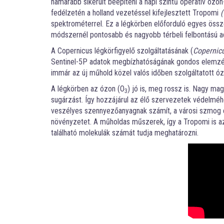
hamarabb sikerült beépíteni a napi szintű operatív óz
fedélzetén a holland vezetéssel kifejlesztett Tropomi
(
spektrométerrel. Ez a légkörben előforduló egyes össz
módszernél pontosabb és nagyobb térbeli felbontású ad
A Copernicus légkörfigyelő szolgáltatásának (
Copernic
Sentinel-5P adatok megbízhatóságának gondos elemzésé
immár az új műhold közel valós időben szolgáltatott óz
A légkörben az ózon (O
) jó is, meg rossz is. Nagy ma
3
sugárzást. Így hozzájárul az élő szervezetek védelméh
veszélyes szennyezőanyagnak számít, a városi szmog eg
növényzetet. A műholdas műszerek, így a Tropomi is az
található molekulák számát tudja meghatározni.