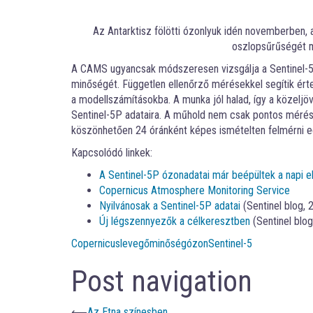
Az Antarktisz fölötti ózonlyuk idén novemberben, a
oszlopsűrűségét m
A CAMS ugyancsak módszeresen vizsgálja a Sentinel-5
minőségét. Független ellenőrző mérésekkel segítik ért
a modellszámításokba. A munka jól halad, így a közelj
Sentinel-5P adataira. A műhold nem csak pontos mérések
köszönhetően 24 óránként képes ismételten felmérni e
Kapcsolódó linkek:
A Sentinel-5P ózonadatai már beépültek a napi e
Copernicus Atmosphere Monitoring Service
Nyilvánosak a Sentinel-5P adatai
(Sentinel blog, 2
Új légszennyezők a célkeresztben
(Sentinel blo
Copernicus
levegőminőség
ózon
Sentinel-5
Post navigation
⟵
Az Etna színesben