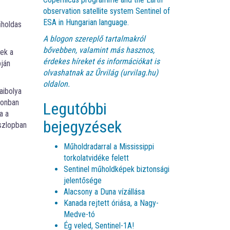
observation satellite system Sentinel of
ESA in Hungarian language.
űholdas
A blogon szereplő tartalmakról
bővebben, valamint más hasznos,
ek a
érdekes híreket és információkat is
pján
olvashatnak az
Űrvilág (urvilag.hu)
oldalon.
aibolya
zonban
Legutóbbi
a a
bejegyzések
szlopban
Műholdradarral a Mississippi
torkolatvidéke felett
Sentinel műholdképek biztonsági
jelentősége
Alacsony a Duna vízállása
Kanada rejtett óriása, a Nagy-
Medve-tó
Ég veled, Sentinel-1A!