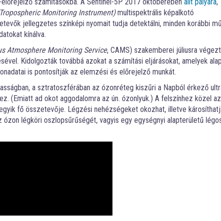
on-előrejelző számításokba. A Sentinel-5P 2017 októberében
állt pályára
,
Tropospheric Monitoring Instrument)
multispektrális képalkotó
etevők jellegzetes színképi nyomait tudja detektálni, minden korábbi m
atokat kínálva.
us Atmosphere Monitoring Service
, CAMS) szakemberei júliusra végezt
vel. Kidolgozták továbbá azokat a számítási eljárásokat, amelyek ala
onadatai is pontosítják az elemzési és előrejelző munkát.
gasságban, a sztratoszférában az ózonréteg kiszűri a Napból érkező ultr
ez. (Emiatt ad okot aggodalomra az ún. ózonlyuk.) A felszínhez közel a
yik fő összetevője. Légzési nehézségeket okozhat, illetve károsíthatj
 ózon légköri oszlopsűrűségét, vagyis egy egységnyi alapterületű légo