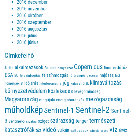
2016 december
2016 november
2016 október
2016 szeptember
2016 augusztus
2016 július
2016 június
Címkefelhő
Copernicus
alkalmazások
erdőtűz
Afrika
Balaton
bányászat
Duna
ESA
felszínmozgás
hajózás
EU
híd
felszínborítás
földrengés
gleccser
jég
klímaváltozás
időjárás
hőmérséklet
interferometria
katasztrófák
környezetvédelem
közlekedés
levegőminőség
Magyarország
mezőgazdaság
megújuló energiahordozók
műholdkép
Sentinel-2
Sentinel-1
Sentinel-
természeti
szárazság
3
tenger
sziget
Sentinel-5
sivatag
víz
videó
katasztrófák
vulkán
árvíz
tűz
változások
várostervezés