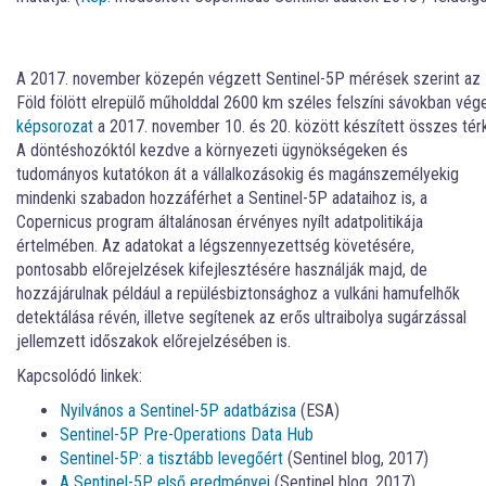
A 2017. november közepén végzett Sentinel-5P mérések szerint az I
Föld fölött elrepülő műholddal 2600 km széles felszíni sávokban végez
képsorozat
a 2017. november 10. és 20. között készített összes tér
A döntéshozóktól kezdve a környezeti ügynökségeken és
tudományos kutatókon át a vállalkozásokig és magánszemélyekig
mindenki szabadon hozzáférhet a Sentinel-5P adataihoz is, a
Copernicus program általánosan érvényes nyílt adatpolitikája
értelmében. Az adatokat a légszennyezettség követésére,
pontosabb előrejelzések kifejlesztésére használják majd, de
hozzájárulnak például a repülésbiztonsághoz a vulkáni hamufelhők
detektálása révén, illetve segítenek az erős ultraibolya sugárzással
jellemzett időszakok előrejelzésében is.
Kapcsolódó linkek:
Nyilvános a Sentinel-5P adatbázisa
(ESA)
Sentinel-5P Pre-Operations Data Hub
Sentinel-5P: a tisztább levegőért
(Sentinel blog, 2017)
A Sentinel-5P első eredményei
(Sentinel blog, 2017)