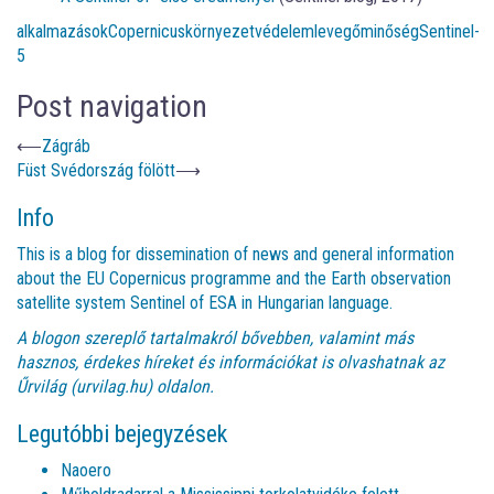
alkalmazások
Copernicus
környezetvédelem
levegőminőség
Sentinel-
5
Post navigation
⟵
Zágráb
Füst Svédország fölött
⟶
Info
This is a blog for dissemination of news and general information
about the EU Copernicus programme and the Earth observation
satellite system Sentinel of ESA in Hungarian language.
A blogon szereplő tartalmakról bővebben, valamint más
hasznos, érdekes híreket és információkat is olvashatnak az
Űrvilág (urvilag.hu)
oldalon.
Legutóbbi bejegyzések
Naoero