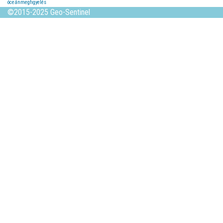
óceánmegfigyelés
©2015-2025 Geo-Sentinel