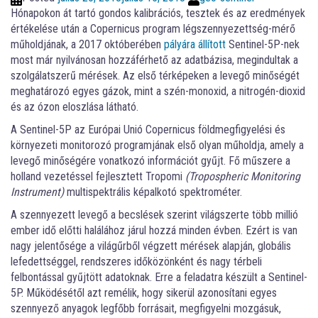
Hónapokon át tartó gondos kalibrációs, tesztek és az eredmények
értékelése után a Copernicus program légszennyezettség-mérő
műholdjának, a 2017 októberében
pályára állított
Sentinel-5P-nek
most már nyilvánosan hozzáférhető az adatbázisa, megindultak a
szolgálatszerű mérések. Az első térképeken a levegő minőségét
meghatározó egyes gázok, mint a szén-monoxid, a nitrogén-dioxid
és az ózon eloszlása látható.
A Sentinel-5P az Európai Unió Copernicus földmegfigyelési és
környezeti monitorozó programjának első olyan műholdja, amely a
levegő minőségére vonatkozó információt gyűjt. Fő műszere a
holland vezetéssel fejlesztett Tropomi
(Tropospheric Monitoring
Instrument)
multispektrális képalkotó spektrométer.
A szennyezett levegő a becslések szerint világszerte több millió
ember idő előtti halálához járul hozzá minden évben. Ezért is van
nagy jelentősége a világűrből végzett mérések alapján, globális
lefedettséggel, rendszeres időközönként és nagy térbeli
felbontással gyűjtött adatoknak. Erre a feladatra készült a Sentinel-
5P. Működésétől azt remélik, hogy sikerül azonosítani egyes
szennyező anyagok legfőbb forrásait, megfigyelni mozgásuk,