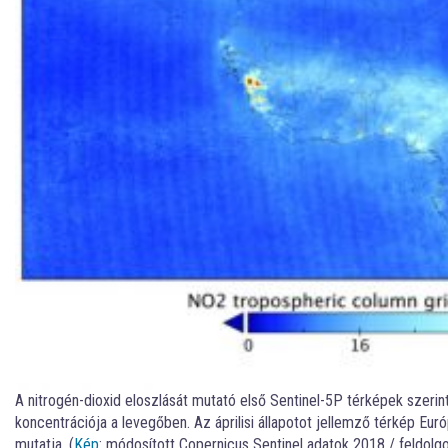
A nitrogén-dioxid eloszlását mutató első Sentinel-5P térképek szer
koncentrációja a levegőben. Az áprilisi állapotot jellemző térkép Euró
mutatja. (
Kép
: módosított Copernicus Sentinel adatok 2018 / feldolg