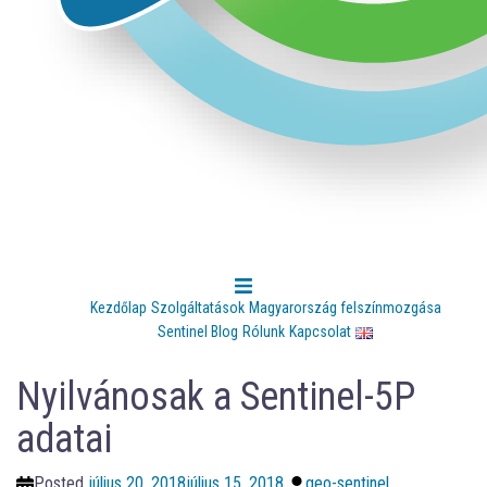
Kezdőlap
Szolgáltatások
Magyarország felszínmozgása
Sentinel Blog
Rólunk
Kapcsolat
Nyilvánosak a Sentinel-5P
adatai
Posted
július 20, 2018
július 15, 2018
geo-sentinel