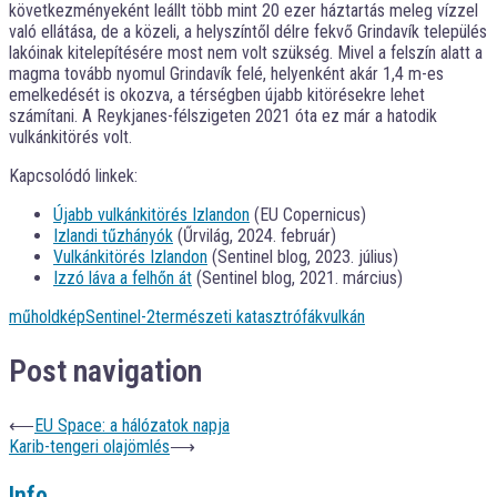
következményeként leállt több mint 20 ezer háztartás meleg vízzel
való ellátása, de a közeli, a helyszíntől délre fekvő Grindavík település
lakóinak kitelepítésére most nem volt szükség. Mivel a felszín alatt a
magma tovább nyomul Grindavík felé, helyenként akár 1,4 m-es
emelkedését is okozva, a térségben újabb kitörésekre lehet
számítani. A Reykjanes-félszigeten 2021 óta ez már a hatodik
vulkánkitörés volt.
Kapcsolódó linkek:
Újabb vulkánkitörés Izlandon
(EU Copernicus)
Izlandi tűzhányók
(Űrvilág, 2024. február)
Vulkánkitörés Izlandon
(Sentinel blog, 2023. július)
Izzó láva a felhőn át
(Sentinel blog, 2021. március)
műholdkép
Sentinel-2
természeti katasztrófák
vulkán
Post navigation
⟵
EU Space: a hálózatok napja
Karib-tengeri olajömlés
⟶
Info