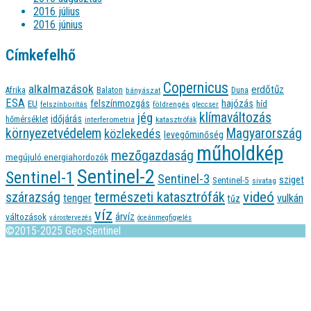
2016 július
2016 június
Címkefelhő
Copernicus
alkalmazások
erdőtűz
Afrika
Balaton
bányászat
Duna
ESA
felszínmozgás
hajózás
EU
híd
felszínborítás
földrengés
gleccser
jég
klímaváltozás
időjárás
hőmérséklet
interferometria
katasztrófák
környezetvédelem
Magyarország
közlekedés
levegőminőség
műholdkép
mezőgazdaság
megújuló energiahordozók
Sentinel-2
Sentinel-1
Sentinel-3
sziget
Sentinel-5
sivatag
videó
természeti katasztrófák
szárazság
tenger
vulkán
tűz
víz
árvíz
változások
várostervezés
óceánmegfigyelés
©2015-2025 Geo-Sentinel