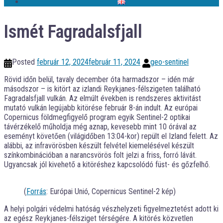
Ismét Fagradalsfjall
Posted
február 12, 2024
február 11, 2024
geo-sentinel
Rövid időn belül, tavaly december óta harmadszor – idén már
másodszor – is kitört az izlandi Reykjanes-félszigeten található
Fagradalsfjall vulkán. Az elmúlt években is rendszeres aktivitást
mutató vulkán legújabb kitörése február 8-án indult. Az európai
Copernicus földmegfigyelő program egyik Sentinel-2 optikai
távérzékelő műholdja még aznap, kevesebb mint 10 órával az
eseményt követően (világidőben 13:04-kor) repült el Izland felett. Az
alábbi, az infravörösben készült felvétel kiemelésével készült
színkombinációban a narancsvörös folt jelzi a friss, forró lávát.
Ugyancsak jól kivehető a kitöréshez kapcsolódó füst- és gőzfelhő.
(
Forrás
: Európai Unió, Copernicus Sentinel-2 kép)
A helyi polgári védelmi hatóság vészhelyzeti figyelmeztetést adott ki
az egész Reykjanes-félsziget térségére. A kitörés közvetlen