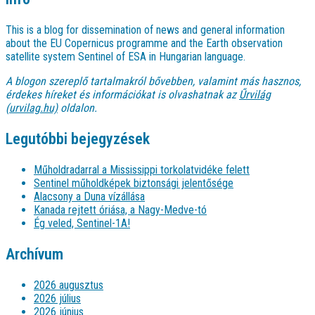
This is a blog for dissemination of news and general information
about the EU Copernicus programme and the Earth observation
satellite system Sentinel of ESA in Hungarian language.
A blogon szereplő tartalmakról bővebben, valamint más hasznos,
érdekes híreket és információkat is olvashatnak az
Űrvilág
(urvilag.hu)
oldalon.
Legutóbbi bejegyzések
Műholdradarral a Mississippi torkolatvidéke felett
Sentinel műholdképek biztonsági jelentősége
Alacsony a Duna vízállása
Kanada rejtett óriása, a Nagy-Medve-tó
Ég veled, Sentinel-1A!
Archívum
2026 augusztus
2026 július
2026 június