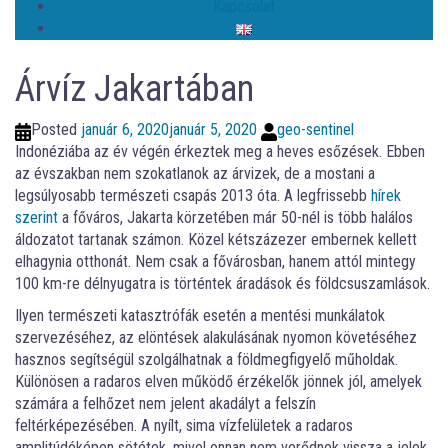
Kapcsolat
Árvíz Jakartában
Posted
január 6, 2020
január 5, 2020
geo-sentinel
Indonéziába az év végén érkeztek meg a heves esőzések. Ebben
az évszakban nem szokatlanok az árvizek, de a mostani a
legsúlyosabb természeti csapás 2013 óta. A legfrissebb
hírek
szerint
a főváros, Jakarta körzetében már 50-nél is több halálos
áldozatot tartanak számon. Közel kétszázezer embernek kellett
elhagynia otthonát. Nem csak a fővárosban, hanem attól mintegy
100 km-re délnyugatra is történtek áradások és földcsuszamlások.
Ilyen természeti katasztrófák esetén a mentési munkálatok
szervezéséhez, az elöntések alakulásának nyomon követéséhez
hasznos segítségül szolgálhatnak a földmegfigyelő műholdak.
Különösen a radaros elven működő érzékelők jönnek jól, amelyek
számára a felhőzet nem jelent akadályt a felszín
feltérképezésében. A nyílt, sima vízfelületek a radaros
amplitúdóképen sötétek, mivel onnan nem verődnek vissza a jelek