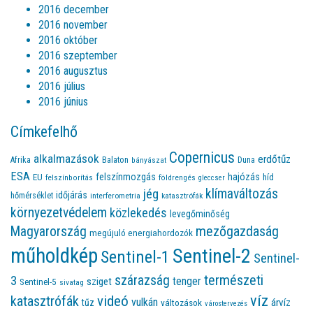
2016 december
2016 november
2016 október
2016 szeptember
2016 augusztus
2016 július
2016 június
Címkefelhő
Copernicus
alkalmazások
erdőtűz
Afrika
Balaton
bányászat
Duna
ESA
felszínmozgás
hajózás
EU
híd
felszínborítás
földrengés
gleccser
jég
klímaváltozás
időjárás
hőmérséklet
interferometria
katasztrófák
környezetvédelem
közlekedés
levegőminőség
Magyarország
mezőgazdaság
megújuló energiahordozók
műholdkép
Sentinel-2
Sentinel-1
Sentinel-
természeti
szárazság
3
tenger
sziget
Sentinel-5
sivatag
víz
videó
katasztrófák
vulkán
árvíz
tűz
változások
várostervezés