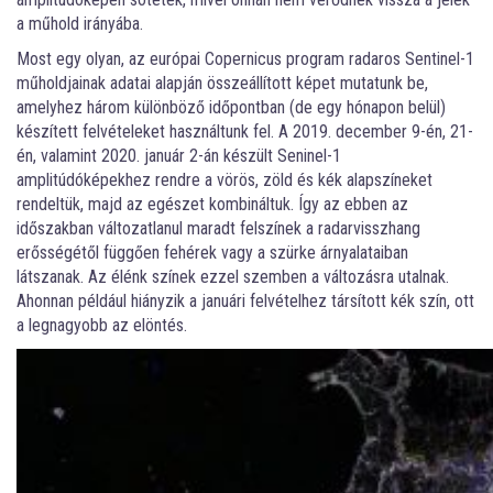
a műhold irányába.
Most egy olyan, az európai Copernicus program radaros Sentinel-1
műholdjainak adatai alapján összeállított képet mutatunk be,
amelyhez három különböző időpontban (de egy hónapon belül)
készített felvételeket használtunk fel. A 2019. december 9-én, 21-
én, valamint 2020. január 2-án készült Seninel-1
amplitúdóképekhez rendre a vörös, zöld és kék alapszíneket
rendeltük, majd az egészet kombináltuk. Így az ebben az
időszakban változatlanul maradt felszínek a radarvisszhang
erősségétől függően fehérek vagy a szürke árnyalataiban
látszanak. Az élénk színek ezzel szemben a változásra utalnak.
Ahonnan például hiányzik a januári felvételhez társított kék szín, ott
a legnagyobb az elöntés.