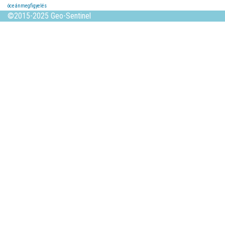
óceánmegfigyelés
©2015-2025 Geo-Sentinel