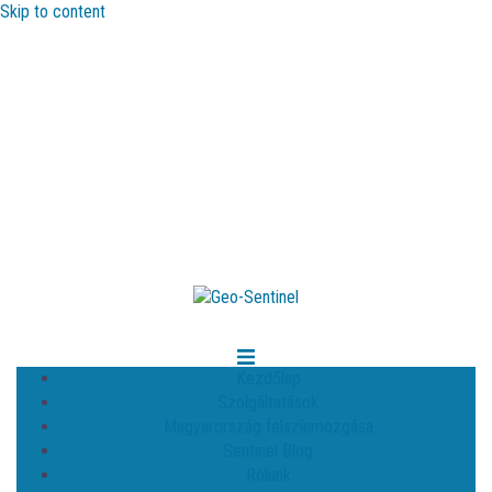
Skip to content
Kezdőlap
Szolgáltatások
Magyarország felszínmozgása
Sentinel Blog
Rólunk