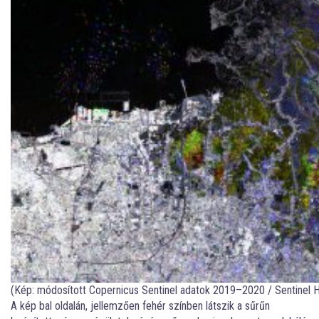
(Kép: módosított Copernicus Sentinel adatok 2019–2020 / Sentinel H
A kép bal oldalán, jellemzően fehér színben látszik a sűrűn