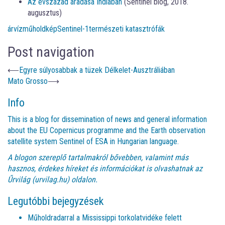
Az évszázad áradása Indiában
(Sentinel blog, 2018.
augusztus)
árvíz
műholdkép
Sentinel-1
természeti katasztrófák
Post navigation
⟵
Egyre súlyosabbak a tüzek Délkelet-Ausztráliában
Mato Grosso
⟶
Info
This is a blog for dissemination of news and general information
about the EU Copernicus programme and the Earth observation
satellite system Sentinel of ESA in Hungarian language.
A blogon szereplő tartalmakról bővebben, valamint más
hasznos, érdekes híreket és információkat is olvashatnak az
Űrvilág (urvilag.hu)
oldalon.
Legutóbbi bejegyzések
Műholdradarral a Mississippi torkolatvidéke felett