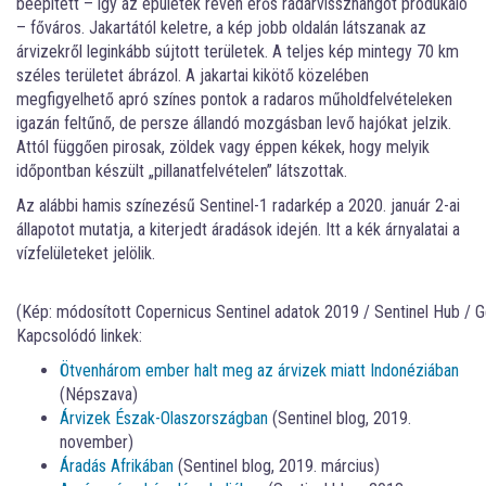
beépített – így az épületek révén erős radarvisszhangot produkáló
– főváros. Jakartától keletre, a kép jobb oldalán látszanak az
árvizekről leginkább sújtott területek. A teljes kép mintegy 70 km
széles területet ábrázol. A jakartai kikötő közelében
megfigyelhető apró színes pontok a radaros műholdfelvételeken
igazán feltűnő, de persze állandó mozgásban levő hajókat jelzik.
Attól függően pirosak, zöldek vagy éppen kékek, hogy melyik
időpontban készült „pillanatfelvételen” látszottak.
Az alábbi hamis színezésű Sentinel-1 radarkép a 2020. január 2-ai
állapotot mutatja, a kiterjedt áradások idején. Itt a kék árnyalatai a
vízfelületeket jelölik.
(Kép: módosított Copernicus Sentinel adatok 2019 / Sentinel Hub / G
Kapcsolódó linkek:
Ötvenhárom ember halt meg az árvizek miatt Indonéziában
(Népszava)
Árvizek Észak-Olaszországban
(Sentinel blog, 2019.
november)
Áradás Afrikában
(Sentinel blog, 2019. március)