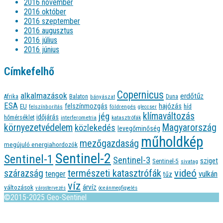
2016 november
2016 október
2016 szeptember
2016 augusztus
2016 július
2016 június
Címkefelhő
Copernicus
alkalmazások
erdőtűz
Afrika
Balaton
bányászat
Duna
ESA
felszínmozgás
hajózás
EU
híd
felszínborítás
földrengés
gleccser
jég
klímaváltozás
időjárás
hőmérséklet
interferometria
katasztrófák
környezetvédelem
Magyarország
közlekedés
levegőminőség
műholdkép
mezőgazdaság
megújuló energiahordozók
Sentinel-2
Sentinel-1
Sentinel-3
sziget
Sentinel-5
sivatag
videó
természeti katasztrófák
szárazság
tenger
vulkán
tűz
víz
árvíz
változások
várostervezés
óceánmegfigyelés
©2015-2025 Geo-Sentinel