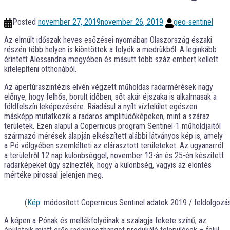
Posted
november 27, 2019
november 26, 2019
geo-sentinel
Az elmúlt időszak heves esőzései nyomában Olaszország északi
részén több helyen is kiöntöttek a folyók a medrükből. A leginkább
érintett Alessandria megyében és másutt több száz embert kellett
kitelepíteni otthonából.
Az apertúraszintézis elvén végzett műholdas radarmérések nagy
előnye, hogy felhős, borult időben, sőt akár éjszaka is alkalmasak a
földfelszín leképezésére. Ráadásul a nyílt vízfelület egészen
másképp mutatkozik a radaros amplitúdóképeken, mint a száraz
területek. Ezen alapul a Copernicus program Sentinel-1 műholdjaitól
származó mérések alapján elkészített alábbi látványos kép is, amely
a Pó völgyében szemlélteti az elárasztott területeket. Az ugyanarról
a területről 12 nap különbséggel, november 13-án és 25-én készített
radarképeket úgy színezték, hogy a különbség, vagyis az elöntés
mértéke pirossal jelenjen meg.
(
Kép
: módosított Copernicus Sentinel adatok 2019 / feldolgozá
A képen a Pónak és mellékfolyóinak a szalagja fekete színű, az