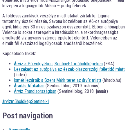
épületeik miatt erős radarvisszhangot produkáló települések – felül
középen a legnagyobb Milánó – pedig fehérek.
A földcsuszamlások veszélye miatt utakat zártak le. Liguria
tartomány északi részén, Savona közelében az A6-os autópálya
egyik hídja egy 30 m-es szakaszon összeomlott. Ebben a hónapban
Velence is sokat szerepelt a híradásokban, a rekordmagasságba
emelkedő víz ugyanis számos épületet elöntött. Velencében az
elmúlt fél évszázad legsúlyosabb áradásáról beszélnek.
Kapcsolódó linkek:
Árvíz a Pó völgyében, Sentinel-1 műholdképeken
(ESA)
Leszakadt az autópálya az észak-olaszországi ítéletidő miatt
(Index)
Ismét lezárták a Szent Márk teret az árvíz miatt
(hirado.hu)
Áradás Afrikában
(Sentinel blog, 2019. március)
Árvíz Franciaországban
(Sentinel blog, 2018. január)
árvíz
műholdkép
Sentinel-1
Post navigation
⟵
Bougainville