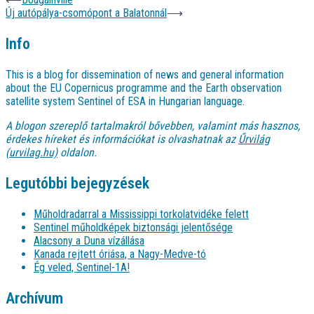
Új autópálya-csomópont a Balatonnál
⟶
Info
This is a blog for dissemination of news and general information
about the EU Copernicus programme and the Earth observation
satellite system Sentinel of ESA in Hungarian language.
A blogon szereplő tartalmakról bővebben, valamint más hasznos,
érdekes híreket és információkat is olvashatnak az
Űrvilág
(urvilag.hu)
oldalon.
Legutóbbi bejegyzések
Műholdradarral a Mississippi torkolatvidéke felett
Sentinel műholdképek biztonsági jelentősége
Alacsony a Duna vízállása
Kanada rejtett óriása, a Nagy-Medve-tó
Ég veled, Sentinel-1A!
Archívum