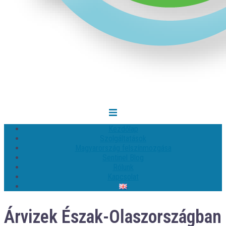
Kezdőlap
Szolgáltatások
Magyarország felszínmozgása
Sentinel Blog
Rólunk
Kapcsolat
Árvizek Észak-Olaszországban