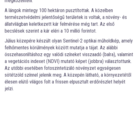
megközelíteni.
A lángok mintegy 100 hektáron pusztítottak. A közelben
természetvédelmi jelentőségű területek is voltak, a növény- és
állatvilágban keletkezett kár felmérése még tart. Az első
becslések szerint a kár eléri a 10 millió forintot.
Július közepére készült olyan Sentinel-2 optikai műholdkép, amely
felhőmentes körülmények között mutatja a tájat. Az alábbi
összehasonlításhoz egy valódi színeket visszaadó (balra), valamint
a vegetációs indexet (NDVI) mutató képet (jobbra) választottunk.
Az utóbbi esetében fotoszintetizáló növényzet egységesen
sötétzöld színnel jelenik meg. A közepén látható, a környezetétől
élesen elütő világos folt a frissen elpusztult erdőrészlet helyét
jelzi.