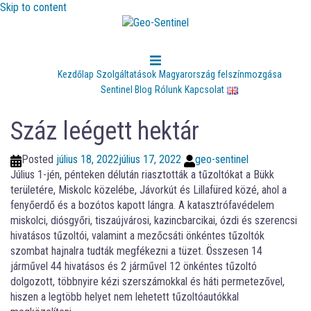
Skip to content
Kezdőlap
Szolgáltatások
Magyarország felszínmozgása
Sentinel Blog
Rólunk
Kapcsolat
Száz leégett hektár
Posted
július 18, 2022
július 17, 2022
geo-sentinel
Július 1-jén, pénteken délután riasztották a tűzoltókat a Bükk
területére, Miskolc közelébe, Jávorkút és Lillafüred közé, ahol a
fenyőerdő és a bozótos kapott lángra. A katasztrófavédelem
miskolci, diósgyőri, tiszaújvárosi, kazincbarcikai, ózdi és szerencsi
hivatásos tűzoltói, valamint a mezőcsáti önkéntes tűzoltók
szombat hajnalra tudták megfékezni a tüzet. Összesen 14
járművel 44 hivatásos és 2 járművel 12 önkéntes tűzoltó
dolgozott, többnyire kézi szerszámokkal és háti permetezővel,
hiszen a legtöbb helyet nem lehetett tűzoltóautókkal