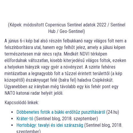
(Képek: módosított Copernicus Sentinel adatok 2022 / Sentinel
Hub / Geo-Sentinel)
A június 6-i kép bal alsó részén felbukkanó nagy világos folt nem a
felszínborításra utal, hanem egy felhőt jelez, amely a júliusi képen
természetesen már nincs rajta. Mindkét NDVI térképen
előfordulnak változatlan, kisebb kiterjedésű világos foltok, ezeken
a helyeken hiányzik vagy gyér a növényzet. A szinte fehéres
mintázatban a legnagyobb folt a tűzzel érintett területtől (a kép
közepétől) északnyugat felé (balra fel) haladva Csipkéskút.
Ugyanebben az irányban még távolabb egy kis fehér pont egy
NATO katonai radar helyét jelöli.
Kapcsolódó linkek:
Döbbenetes fotók a bükki erdőtűz pusztításáról
(24.hu)
Kráter-tó
(Sentinel blog, 2018. szeptember)
Hortobágy: tavalyi és idei szárazság
(Sentinel blog, 2018.
szeptember)