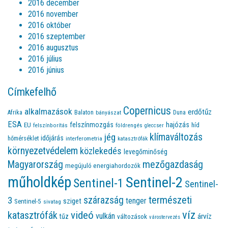
2016 december
2016 november
2016 október
2016 szeptember
2016 augusztus
2016 július
2016 június
Címkefelhő
Copernicus
alkalmazások
erdőtűz
Afrika
Balaton
bányászat
Duna
ESA
felszínmozgás
hajózás
EU
híd
felszínborítás
földrengés
gleccser
jég
klímaváltozás
időjárás
hőmérséklet
interferometria
katasztrófák
környezetvédelem
közlekedés
levegőminőség
Magyarország
mezőgazdaság
megújuló energiahordozók
műholdkép
Sentinel-2
Sentinel-1
Sentinel-
természeti
szárazság
3
tenger
sziget
Sentinel-5
sivatag
víz
videó
katasztrófák
vulkán
árvíz
tűz
változások
várostervezés