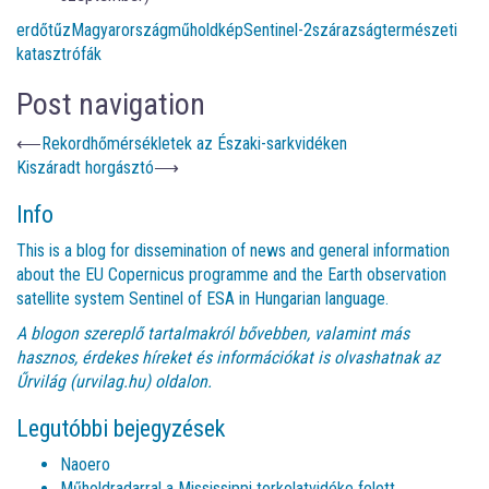
erdőtűz
Magyarország
műholdkép
Sentinel-2
szárazság
természeti
katasztrófák
Post navigation
⟵
Rekordhőmérsékletek az Északi-sarkvidéken
Kiszáradt horgásztó
⟶
Info
This is a blog for dissemination of news and general information
about the EU Copernicus programme and the Earth observation
satellite system Sentinel of ESA in Hungarian language.
A blogon szereplő tartalmakról bővebben, valamint más
hasznos, érdekes híreket és információkat is olvashatnak az
Űrvilág (urvilag.hu)
oldalon.
Legutóbbi bejegyzések
Naoero
Műholdradarral a Mississippi torkolatvidéke felett