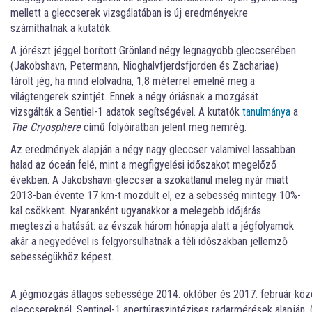
mellett a gleccserek vizsgálatában is új eredményekre
számíthatnak a kutatók.
A jórészt jéggel borított Grönland négy legnagyobb gleccserében
(Jakobshavn, Petermann, Nioghalvfjerdsfjorden és Zachariae)
tárolt jég, ha mind elolvadna, 1,8 méterrel emelné meg a
világtengerek szintjét. Ennek a négy óriásnak a mozgását
vizsgálták a Sentiel-1 adatok segítségével. A kutatók
tanulmánya
a
The Cryosphere
című folyóiratban jelent meg nemrég.
Az eredmények alapján a négy nagy gleccser valamivel lassabban
halad az óceán felé, mint a megfigyelési időszakot megelőző
években. A Jakobshavn-gleccser a szokatlanul meleg nyár miatt
2013-ban évente 17 km-t mozdult el, ez a sebesség mintegy 10%-
kal csökkent. Nyaranként ugyanakkor a melegebb időjárás
megteszi a hatását: az évszak három hónapja alatt a jégfolyamok
akár a negyedével is felgyorsulhatnak a téli időszakban jellemző
sebességükhöz képest.
A jégmozgás átlagos sebessége 2014. október és 2017. február közöt
gleccsereknél, Sentinel-1 apertúraszintézises radarmérések alapján.