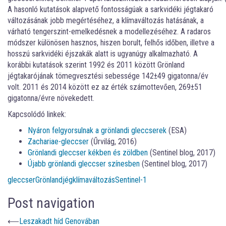
A hasonló kutatások alapvető fontosságúak a sarkvidéki jégtakaró
változásának jobb megértéséhez, a klímaváltozás hatásának, a
várható tengerszint-emelkedésnek a modellezéséhez. A radaros
módszer különösen hasznos, hiszen borult, felhős időben, illetve a
hosszú sarkvidéki éjszakák alatt is ugyanúgy alkalmazható. A
korábbi kutatások szerint 1992 és 2011 között Grönland
jégtakarójának tömegvesztési sebessége 142±49 gigatonna/év
volt. 2011 és 2014 között ez az érték számottevően, 269±51
gigatonna/évre növekedett.
Kapcsolódó linkek:
Nyáron felgyorsulnak a grönlandi gleccserek
(ESA)
Zachariae-gleccser
(Űrvilág, 2016)
Grönlandi gleccser kékben és zöldben
(Sentinel blog, 2017)
Újabb grönlandi gleccser színesben
(Sentinel blog, 2017)
gleccser
Grönland
jég
klímaváltozás
Sentinel-1
Post navigation
⟵
Leszakadt híd Genovában