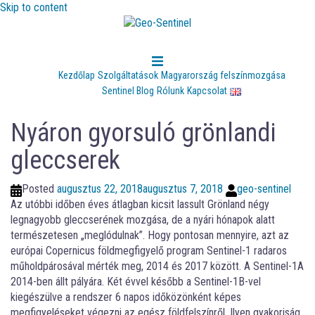
Skip to content
Kezdőlap
Szolgáltatások
Magyarország felszínmozgása
Sentinel Blog
Rólunk
Kapcsolat
Nyáron gyorsuló grönlandi
gleccserek
Posted
augusztus 22, 2018
augusztus 7, 2018
geo-sentinel
Az utóbbi időben éves átlagban kicsit lassult Grönland négy
legnagyobb gleccserének mozgása, de a nyári hónapok alatt
természetesen „meglódulnak”. Hogy pontosan mennyire, azt az
európai Copernicus földmegfigyelő program Sentinel-1 radaros
műholdpárosával mérték meg, 2014 és 2017 között. A Sentinel-1A
2014-ben állt pályára. Két évvel később a Sentinel-1B-vel
kiegészülve a rendszer 6 napos időközönként képes
megfigyeléseket végezni az egész földfelszínről. Ilyen gyakoriság