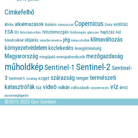
Címkefelhő
Copernicus
alkalmazások
erdőtűz
Afrika
Balaton
bányászat
Duna
ESA
felszínmozgás
hajózás
EU
híd
felszínborítás
földrengés
gleccser
jég
klímaváltozás
időjárás
hőmérséklet
interferometria
katasztrófák
környezetvédelem
közlekedés
levegőminőség
Magyarország
mezőgazdaság
megújuló energiahordozók
műholdkép
Sentinel-2
Sentinel-1
Sentinel-
természeti
szárazság
3
tenger
sziget
Sentinel-5
sivatag
víz
videó
katasztrófák
vulkán
árvíz
tűz
változások
várostervezés
óceánmegfigyelés
©2015-2025 Geo-Sentinel