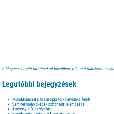
A blogon szereplő tartalmakról bővebben, valamint más hasznos, ér
Legutóbbi bejegyzések
Műholdradarral a Mississippi torkolatvidéke felett
Sentinel műholdképek biztonsági jelentősége
Alacsony a Duna vízállása
Kanada rejtett óriása, a Nagy-Medve-tó