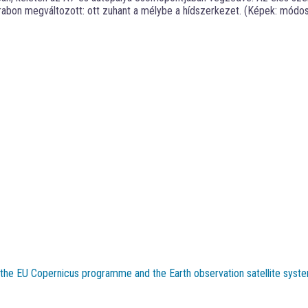
bon megváltozott: ott zuhant a mélybe a hídszerkezet. (Képek: módosít
t the EU Copernicus programme and the Earth observation satellite syste