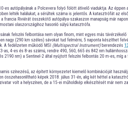
es autópályának a Polcevera folyó fölött átívelő viaduktja. Az éppen 
en lelték halálukat, a sérültek száma is jelentős. A katasztrófát az els
s a francia Riviérát összekötő autópálya-szakaszon manapság már naponta
a mostani olaszországihoz hasonló súlyú katasztrófa.
sának felszíni felbontása nem olyan finom, mint egyes más távérzékel
n nagy (290 km széles) sávokat tud felmérni, 5 naponta készíthet felvéte
ők. A fedélzeten működő MSI
(Multispectral Instrument)
berendezés
1
 3-as, 4-es és 8-as számú, rendre 490, 560, 665 és 842 nm hullámhossza
és 2190 nm) a Sentinel-2 által nyújtott felszíni felbontás 20 m-es, míg
 hamis színezésű, az épített környezetet kiemelő kombinációját használj
 összehasonlítható képek 2018. július 31-én, alig két héttel a katasztró
zivatar volt a helyszínen, de a 15-ei műholdkép elkészítését már nem za