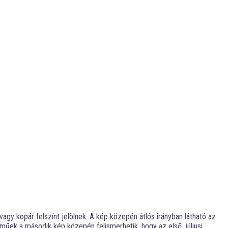
vagy kopár felszínt jelölnek. A kép közepén átlós irányban látható az
űek a második kép közepén felismerhetik, hogy az első, júliusi