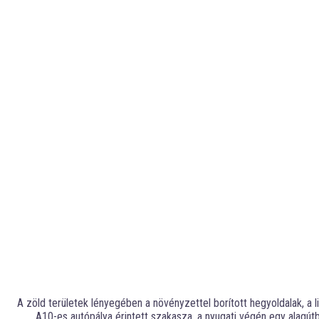
A zöld területek lényegében a növényzettel borított hegyoldalak, a l
A10-es autópálya érintett szakasza, a nyugati végén egy alagú