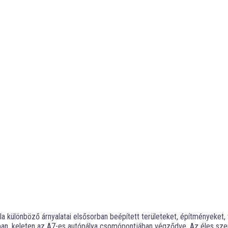
ila különböző árnyalatai elsősorban beépített területeket, építményeket, 
tban, keleten az A7-es autópálya csomópontjában végződve. Az éles szem