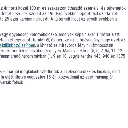
az érintett közel 100 m-es szakaszon áthaladó személy- és teherautók
ő feltételezések szerint az 1960-as években épített híd szerkezeti
 25 ezer kamion haladt át. A túlterhelt hidat az elmúlt években is
ő vagy egyenesen kémműholdaké, amelyek képein akár 1 méter alatti
leket egy adott területről, és persze az is óriási előny, hogy ezek az
3 különböző színben
, a látható és infravörös fény hullámhosszain
knak megfelelő sávokra érvényes. Más színekben (5, 6, 7, 8a, 11, 12
 a fennmaradó három sávban (1, 9 és 10, vagyis rendre 443, 940 és 1375
a – már jól megkülönböztethetők a szélesebb utak és hidak is, mint
fa előtt, illetve augusztus 15-én, közvetlenül az eset másnapján
varták felhők.