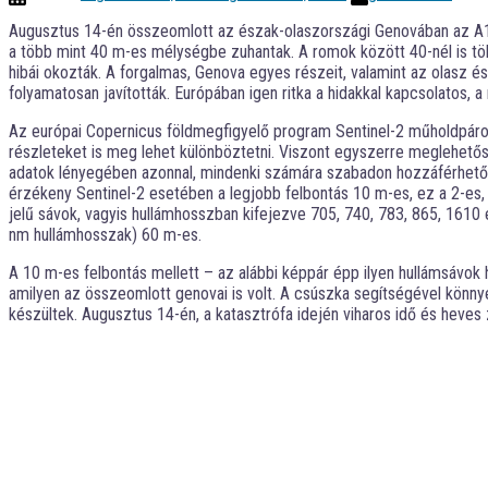
Augusztus 14-én összeomlott az észak-olaszországi Genovában az A10-
a több mint 40 m-es mélységbe zuhantak. A romok között 40-nél is több
hibái okozták. A forgalmas, Genova egyes részeit, valamint az olasz é
folyamatosan javították. Európában igen ritka a hidakkal kapcsolatos, 
Az európai Copernicus földmegfigyelő program Sentinel-2 műholdpáro
részleteket is meg lehet különböztetni. Viszont egyszerre meglehetőse
adatok lényegében azonnal, mindenki számára szabadon hozzáférhet
érzékeny Sentinel-2 esetében a legjobb felbontás 10 m-es, ez a 2-es,
jelű sávok, vagyis hullámhosszban kifejezve 705, 740, 783, 865, 1610 
nm hullámhosszak) 60 m-es.
A 10 m-es felbontás mellett – az alábbi képpár épp ilyen hullámsávok
amilyen az összeomlott genovai is volt. A csúszka segítségével könnyen
készültek. Augusztus 14-én, a katasztrófa idején viharos idő és heves 