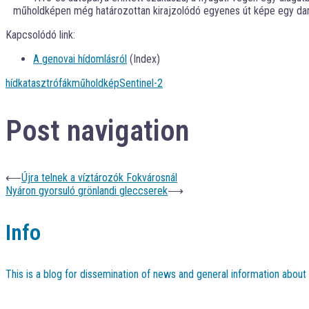
műholdképen még határozottan kirajzolódó egyenes út képe egy dara
Kapcsolódó link:
A genovai hídomlásról
(Index)
híd
katasztrófák
műholdkép
Sentinel-2
Post navigation
⟵
Újra telnek a víztározók Fokvárosnál
Nyáron gyorsuló grönlandi gleccserek
⟶
Info
This is a blog for dissemination of news and general information abou