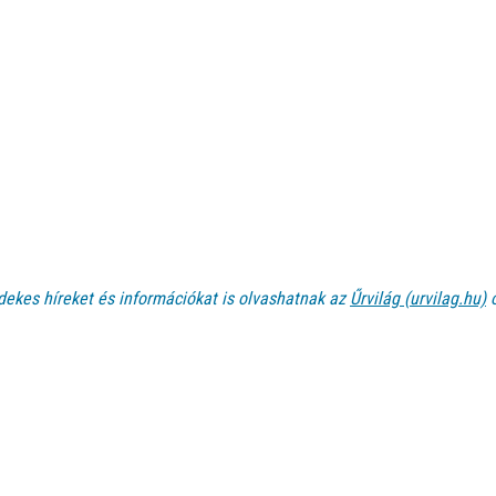
dekes híreket és információkat is olvashatnak az
Űrvilág (urvilag.hu)
o